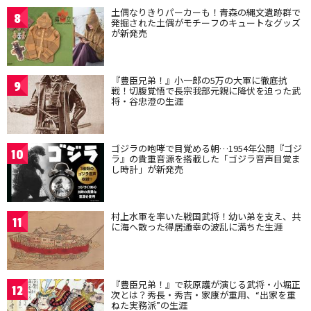
土偶なりきりパーカーも！青森の縄文遺跡群で
8
発掘された土偶がモチーフのキュートなグッズ
が新発売
『豊臣兄弟！』小一郎の5万の大軍に徹底抗
9
戦！切腹覚悟で長宗我部元親に降伏を迫った武
将・谷忠澄の生涯
ゴジラの咆哮で目覚める朝…1954年公開『ゴジ
10
ラ』の貴重音源を搭載した「ゴジラ音声目覚ま
し時計」が新発売
村上水軍を率いた戦国武将！幼い弟を支え、共
11
に海へ散った得居通幸の波乱に満ちた生涯
『豊臣兄弟！』で萩原護が演じる武将・小堀正
12
次とは？秀長・秀吉・家康が重用、“出家を重
ねた実務派”の生涯