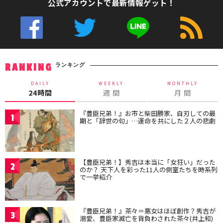
公式アカウントで最新情報ゲット！
ランキング
RANKING
DAILY
WEEKLY
MONTHLY
24時間
週 間
月 間
『豊臣兄弟！』お市と柴田勝家、自刃しての最
1
期と「辞世の句」…運命を共にした２人の悲劇
【豊臣兄弟！】秀吉は本当に「女狂い」だった
2
のか？ 天下人を彩った11人の側室たちを時系列
で一挙紹介
『豊臣兄弟！』茶々＝悪女はほぼ創作？秀吉が
3
溺愛、豊臣家滅亡を背負わされた茶々(井上和)