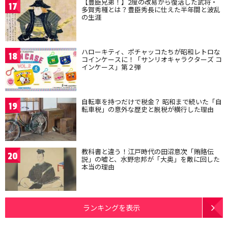
【豊臣兄弟！】2度の改易から復活した武将・
17
多賀秀種とは？豊臣秀長に仕えた半年間と波乱
の生涯
ハローキティ、ポチャッコたちが昭和レトロな
18
コインケースに！「サンリオキャラクターズ コ
インケース」第２弾
自転車を持つだけで税金？ 昭和まで続いた「自
19
転車税」の意外な歴史と脱税が横行した理由
教科書と違う！江戸時代の田沼意次「賄賂伝
20
説」の嘘と、水野忠邦が「大奥」を敵に回した
本当の理由
ランキングを表示