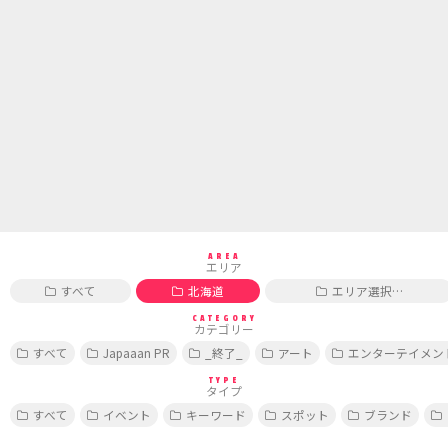
AREA
エリア
すべて
北海道
エリア選択…
CATEGORY
カテゴリー
すべて
Japaaan PR
_終了_
アート
エンターテイメン
TYPE
タイプ
すべて
イベント
キーワード
スポット
ブランド