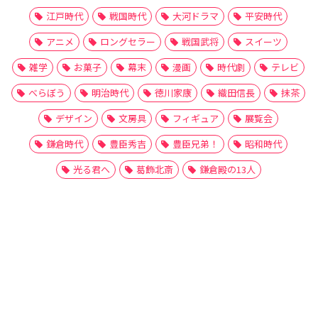
江戸時代
戦国時代
大河ドラマ
平安時代
アニメ
ロングセラー
戦国武将
スイーツ
雑学
お菓子
幕末
漫画
時代劇
テレビ
べらぼう
明治時代
徳川家康
織田信長
抹茶
デザイン
文房具
フィギュア
展覧会
鎌倉時代
豊臣秀吉
豊臣兄弟！
昭和時代
光る君へ
葛飾北斎
鎌倉殿の13人