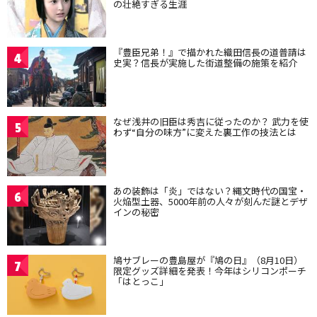
の壮絶すぎる生涯
『豊臣兄弟！』で描かれた織田信長の道普請は
4
史実？信長が実施した街道整備の施策を紹介
なぜ浅井の旧臣は秀吉に従ったのか？ 武力を使
5
わず“自分の味方”に変えた裏工作の技法とは
あの装飾は「炎」ではない？縄文時代の国宝・
6
火焔型土器、5000年前の人々が刻んだ謎とデザ
インの秘密
鳩サブレーの豊島屋が『鳩の日』（8月10日）
7
限定グッズ詳細を発表！今年はシリコンポーチ
「はとっこ」