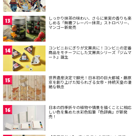
しっかり抹茶の味わい、さらに果実の香りも楽
13
しめる「無糖フレーバー抹茶」ストロベリー、
マンゴー新発売
コンビニおにぎりが文房具に！コンビニの定番
14
商品をモチーフにした文房具シリーズ『ジムマ
ート』誕生
世界遺産決定で脚光！日本初の巨大都城・藤原
15
京を創り上げた知られざる女帝・持統天皇の凄
絶な執念
日本の四季折々の植物や情景を描くことに相応
16
しい色を集めた水彩色鉛筆『色辞典』が新発
売！