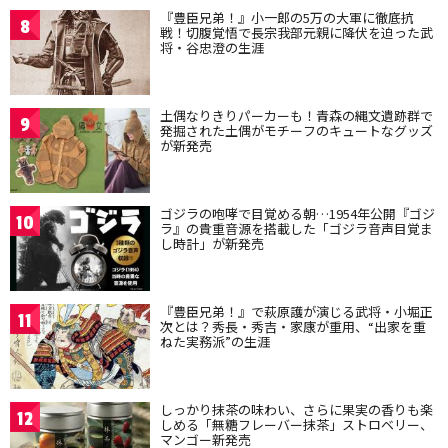
『豊臣兄弟！』小一郎の5万の大軍に徹底抗
8
戦！切腹覚悟で長宗我部元親に降伏を迫った武
将・谷忠澄の生涯
土偶なりきりパーカーも！青森の縄文遺跡群で
9
発掘された土偶がモチーフのキュートなグッズ
が新発売
ゴジラの咆哮で目覚める朝…1954年公開『ゴジ
10
ラ』の貴重音源を搭載した「ゴジラ音声目覚ま
し時計」が新発売
『豊臣兄弟！』で萩原護が演じる武将・小堀正
11
次とは？秀長・秀吉・家康が重用、“出家を重
ねた実務派”の生涯
しっかり抹茶の味わい、さらに果実の香りも楽
12
しめる「無糖フレーバー抹茶」ストロベリー、
マンゴー新発売