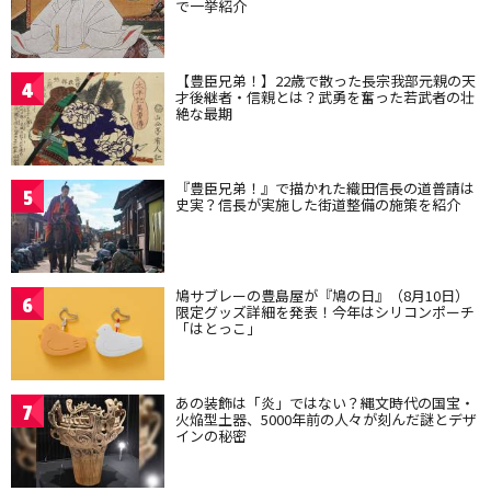
で一挙紹介
【豊臣兄弟！】22歳で散った長宗我部元親の天
4
才後継者・信親とは？武勇を奮った若武者の壮
絶な最期
『豊臣兄弟！』で描かれた織田信長の道普請は
5
史実？信長が実施した街道整備の施策を紹介
鳩サブレーの豊島屋が『鳩の日』（8月10日）
6
限定グッズ詳細を発表！今年はシリコンポーチ
「はとっこ」
あの装飾は「炎」ではない？縄文時代の国宝・
7
火焔型土器、5000年前の人々が刻んだ謎とデザ
インの秘密