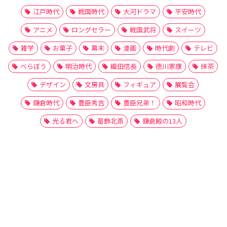
江戸時代
戦国時代
大河ドラマ
平安時代
アニメ
ロングセラー
戦国武将
スイーツ
雑学
お菓子
幕末
漫画
時代劇
テレビ
べらぼう
明治時代
織田信長
徳川家康
抹茶
デザイン
文房具
フィギュア
展覧会
鎌倉時代
豊臣秀吉
豊臣兄弟！
昭和時代
光る君へ
葛飾北斎
鎌倉殿の13人