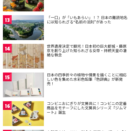
「一口」が「いもあらい」！？ 日本の難読地名
13
には知られざる“名前の法則”があった
世界遺産決定で脚光！日本初の巨大都城・藤原
14
京を創り上げた知られざる女帝・持統天皇の凄
絶な執念
日本の四季折々の植物や情景を描くことに相応
15
しい色を集めた水彩色鉛筆『色辞典』が新発
売！
コンビニおにぎりが文房具に！コンビニの定番
16
商品をモチーフにした文房具シリーズ『ジムマ
ート』誕生