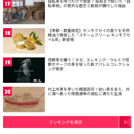
自転車を持つだけで税金？ 昭和まで続いた「自
17
転車税」の意外な歴史と脱税が横行した理由
【季節・数量限定】キンモクセイの香りを天然
18
精油で再現した「スチームクリーム キンモクセ
イ&茶」新登場
怪獣革を纏う！ダダ、エレキング…ウルトラ怪
19
獣モチーフの革を使った新アパレルコレクショ
ンが発表
村上水軍を率いた戦国武将！幼い弟を支え、共
20
に海へ散った得居通幸の波乱に満ちた生涯
ランキングを表示