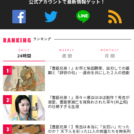
公式アカウントで最新情報ゲット！
ランキング
RANKING
DAILY
WEEKLY
MONTHLY
24時間
週 間
月 間
『豊臣兄弟！』お市と柴田勝家、自刃しての最
1
期と「辞世の句」…運命を共にした２人の悲劇
『豊臣兄弟！』茶々＝悪女はほぼ創作？秀吉が
2
溺愛、豊臣家滅亡を背負わされた茶々(井上和)
の壮絶すぎる生涯
【豊臣兄弟！】秀吉は本当に「女狂い」だった
3
のか？ 天下人を彩った11人の側室たちを時系列