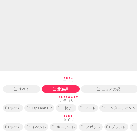
AREA
エリア
すべて
北海道
エリア選択…
CATEGORY
カテゴリー
すべて
Japaaan PR
_終了_
アート
エンターテイメン
TYPE
タイプ
すべて
イベント
キーワード
スポット
ブランド