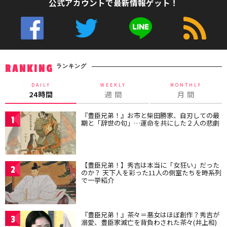
公式アカウントで最新情報ゲット！
ランキング
RANKING
DAILY
WEEKLY
MONTHLY
24時間
週 間
月 間
『豊臣兄弟！』お市と柴田勝家、自刃しての最
1
期と「辞世の句」…運命を共にした２人の悲劇
【豊臣兄弟！】秀吉は本当に「女狂い」だった
2
のか？ 天下人を彩った11人の側室たちを時系列
で一挙紹介
『豊臣兄弟！』茶々＝悪女はほぼ創作？秀吉が
3
溺愛、豊臣家滅亡を背負わされた茶々(井上和)