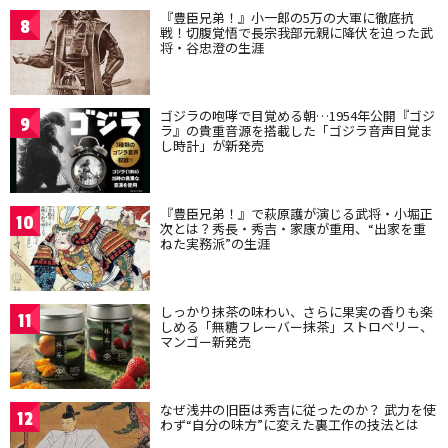
『豊臣兄弟！』小一郎の5万の大軍に徹底抗
8
戦！切腹覚悟で長宗我部元親に降伏を迫った武
将・谷忠澄の生涯
ゴジラの咆哮で目覚める朝…1954年公開『ゴジ
9
ラ』の貴重音源を搭載した「ゴジラ音声目覚ま
し時計」が新発売
『豊臣兄弟！』で萩原護が演じる武将・小堀正
10
次とは？秀長・秀吉・家康が重用、“出家を重
ねた実務派”の生涯
しっかり抹茶の味わい、さらに果実の香りも楽
11
しめる「無糖フレーバー抹茶」ストロベリー、
マンゴー新発売
なぜ浅井の旧臣は秀吉に従ったのか？ 武力を使
12
わず“自分の味方”に変えた裏工作の技法とは