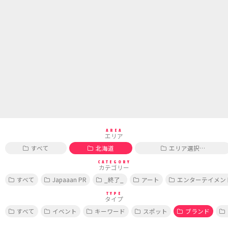
AREA
エリア
すべて
北海道
エリア選択…
CATEGORY
カテゴリー
すべて
Japaaan PR
_終了_
アート
エンターテイメン
TYPE
タイプ
すべて
イベント
キーワード
スポット
ブランド