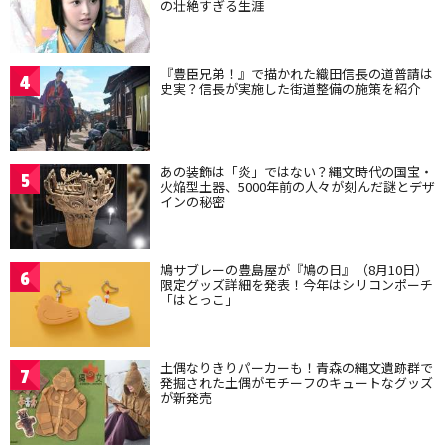
の壮絶すぎる生涯
『豊臣兄弟！』で描かれた織田信長の道普請は
4
史実？信長が実施した街道整備の施策を紹介
あの装飾は「炎」ではない？縄文時代の国宝・
5
火焔型土器、5000年前の人々が刻んだ謎とデザ
インの秘密
鳩サブレーの豊島屋が『鳩の日』（8月10日）
6
限定グッズ詳細を発表！今年はシリコンポーチ
「はとっこ」
土偶なりきりパーカーも！青森の縄文遺跡群で
7
発掘された土偶がモチーフのキュートなグッズ
が新発売