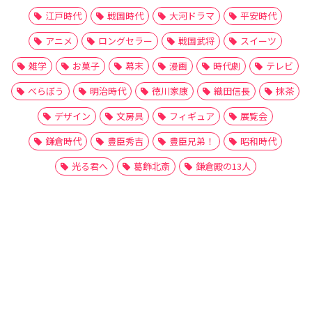
江戸時代
戦国時代
大河ドラマ
平安時代
アニメ
ロングセラー
戦国武将
スイーツ
雑学
お菓子
幕末
漫画
時代劇
テレビ
べらぼう
明治時代
徳川家康
織田信長
抹茶
デザイン
文房具
フィギュア
展覧会
鎌倉時代
豊臣秀吉
豊臣兄弟！
昭和時代
光る君へ
葛飾北斎
鎌倉殿の13人