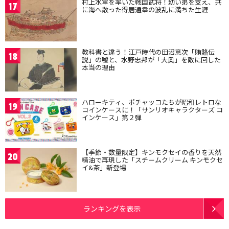
村上水軍を率いた戦国武将！幼い弟を支え、共
17
に海へ散った得居通幸の波乱に満ちた生涯
教科書と違う！江戸時代の田沼意次「賄賂伝
18
説」の嘘と、水野忠邦が「大奥」を敵に回した
本当の理由
ハローキティ、ポチャッコたちが昭和レトロな
19
コインケースに！「サンリオキャラクターズ コ
インケース」第２弾
【季節・数量限定】キンモクセイの香りを天然
20
精油で再現した「スチームクリーム キンモクセ
イ&茶」新登場
ランキングを表示