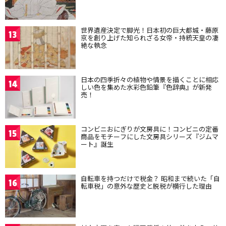
世界遺産決定で脚光！日本初の巨大都城・藤原
13
京を創り上げた知られざる女帝・持統天皇の凄
絶な執念
日本の四季折々の植物や情景を描くことに相応
14
しい色を集めた水彩色鉛筆『色辞典』が新発
売！
コンビニおにぎりが文房具に！コンビニの定番
15
商品をモチーフにした文房具シリーズ『ジムマ
ート』誕生
自転車を持つだけで税金？ 昭和まで続いた「自
16
転車税」の意外な歴史と脱税が横行した理由