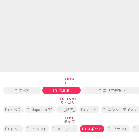
AREA
エリア
すべて
広島県
エリア選択…
CATEGORY
カテゴリー
すべて
Japaaan PR
_終了_
アート
エンターテイメン
TYPE
タイプ
すべて
イベント
キーワード
スポット
ブランド