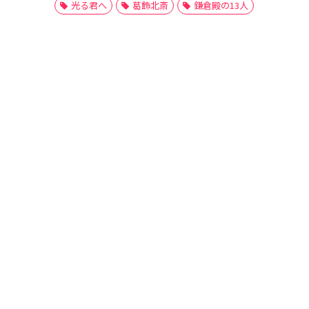
光る君へ
葛飾北斎
鎌倉殿の13人