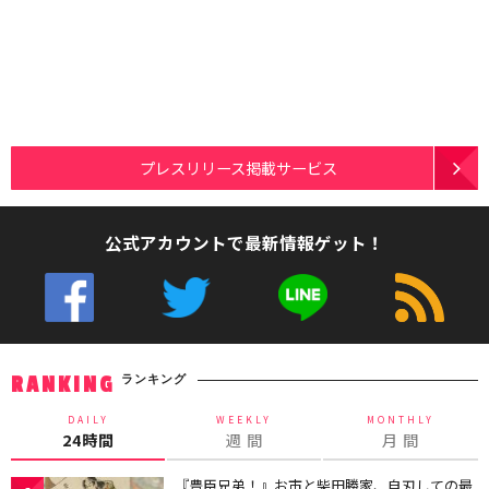
プレスリリース掲載サービス
公式アカウントで最新情報ゲット！
ランキング
RANKING
DAILY
WEEKLY
MONTHLY
24時間
週 間
月 間
『豊臣兄弟！』お市と柴田勝家、自刃しての最