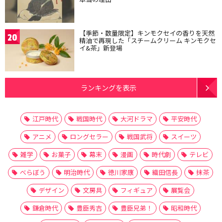
【季節・数量限定】キンモクセイの香りを天然
20
精油で再現した「スチームクリーム キンモクセ
イ&茶」新登場
ランキングを表示
江戸時代
戦国時代
大河ドラマ
平安時代
アニメ
ロングセラー
戦国武将
スイーツ
雑学
お菓子
幕末
漫画
時代劇
テレビ
べらぼう
明治時代
徳川家康
織田信長
抹茶
デザイン
文房具
フィギュア
展覧会
鎌倉時代
豊臣秀吉
豊臣兄弟！
昭和時代