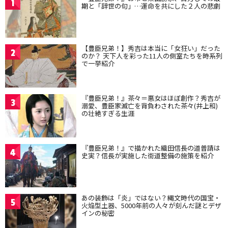
1
期と「辞世の句」…運命を共にした２人の悲劇
【豊臣兄弟！】秀吉は本当に「女狂い」だった
2
のか？ 天下人を彩った11人の側室たちを時系列
で一挙紹介
『豊臣兄弟！』茶々＝悪女はほぼ創作？秀吉が
3
溺愛、豊臣家滅亡を背負わされた茶々(井上和)
の壮絶すぎる生涯
『豊臣兄弟！』で描かれた織田信長の道普請は
4
史実？信長が実施した街道整備の施策を紹介
あの装飾は「炎」ではない？縄文時代の国宝・
5
火焔型土器、5000年前の人々が刻んだ謎とデザ
インの秘密