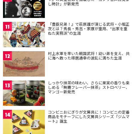
し時計」が新発売
『豊臣兄弟！』で萩原護が演じる武将・小堀正
11
次とは？秀長・秀吉・家康が重用、“出家を重
ねた実務派”の生涯
村上水軍を率いた戦国武将！幼い弟を支え、共
12
に海へ散った得居通幸の波乱に満ちた生涯
しっかり抹茶の味わい、さらに果実の香りも楽
13
しめる「無糖フレーバー抹茶」ストロベリー、
マンゴー新発売
コンビニおにぎりが文房具に！コンビニの定番
14
商品をモチーフにした文房具シリーズ『ジムマ
ート』誕生