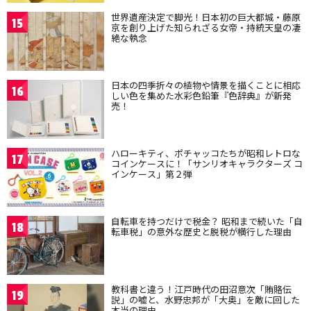
世界遺産決定で脚光！日本初の巨大都城・藤原
15
京を創り上げた知られざる女帝・持統天皇の凄
絶な執念
日本の四季折々の植物や情景を描くことに相応
16
しい色を集めた水彩色鉛筆『色辞典』が新発
売！
ハローキティ、ポチャッコたちが昭和レトロな
17
コインケースに！「サンリオキャラクターズ コ
インケース」第２弾
自転車を持つだけで税金？ 昭和まで続いた「自
18
転車税」の意外な歴史と脱税が横行した理由
教科書と違う！江戸時代の田沼意次「賄賂伝
19
説」の嘘と、水野忠邦が「大奥」を敵に回した
本当の理由