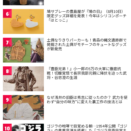
鳩サブレーの豊島屋が『鳩の日』（8月10日）
6
限定グッズ詳細を発表！今年はシリコンポーチ
「はとっこ」
土偶なりきりパーカーも！青森の縄文遺跡群で
7
発掘された土偶がモチーフのキュートなグッズ
が新発売
『豊臣兄弟！』小一郎の5万の大軍に徹底抗
8
戦！切腹覚悟で長宗我部元親に降伏を迫った武
将・谷忠澄の生涯
なぜ浅井の旧臣は秀吉に従ったのか？ 武力を使
9
わず“自分の味方”に変えた裏工作の技法とは
ゴジラの咆哮で目覚める朝…1954年公開『ゴジ
10
ラ』の貴重音源を搭載した「ゴジラ音声目覚ま