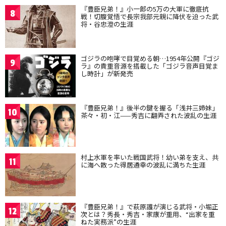
『豊臣兄弟！』小一郎の5万の大軍に徹底抗
8
戦！切腹覚悟で長宗我部元親に降伏を迫った武
将・谷忠澄の生涯
ゴジラの咆哮で目覚める朝…1954年公開『ゴジ
9
ラ』の貴重音源を搭載した「ゴジラ音声目覚ま
し時計」が新発売
『豊臣兄弟！』後半の鍵を握る「浅井三姉妹」
10
茶々・初・江——秀吉に翻弄された波乱の生涯
村上水軍を率いた戦国武将！幼い弟を支え、共
11
に海へ散った得居通幸の波乱に満ちた生涯
『豊臣兄弟！』で萩原護が演じる武将・小堀正
12
次とは？秀長・秀吉・家康が重用、“出家を重
ねた実務派”の生涯