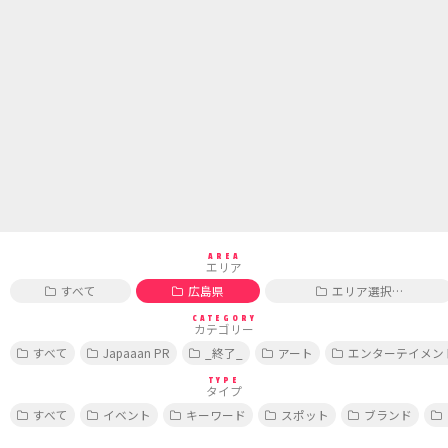
AREA
エリア
すべて
広島県
エリア選択…
CATEGORY
カテゴリー
すべて
Japaaan PR
_終了_
アート
エンターテイメン
TYPE
タイプ
すべて
イベント
キーワード
スポット
ブランド