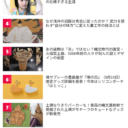
の壮絶すぎる生涯
なぜ浅井の旧臣は秀吉に従ったのか？ 武力を使
4
わず“自分の味方”に変えた裏工作の技法とは
あの装飾は「炎」ではない？縄文時代の国宝・
5
火焔型土器、5000年前の人々が刻んだ謎とデザ
インの秘密
鳩サブレーの豊島屋が『鳩の日』（8月10日）
6
限定グッズ詳細を発表！今年はシリコンポーチ
「はとっこ」
土偶なりきりパーカーも！青森の縄文遺跡群で
7
発掘された土偶がモチーフのキュートなグッズ
が新発売