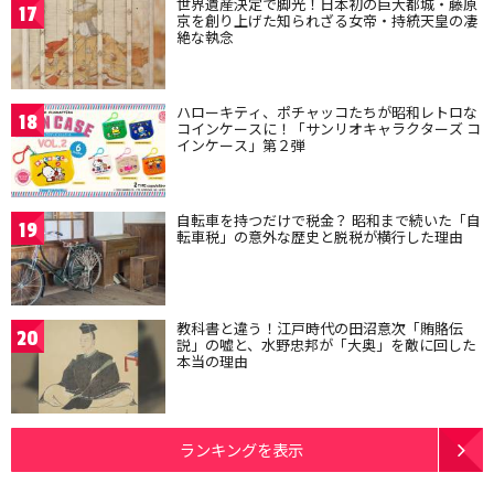
世界遺産決定で脚光！日本初の巨大都城・藤原
17
京を創り上げた知られざる女帝・持統天皇の凄
絶な執念
ハローキティ、ポチャッコたちが昭和レトロな
18
コインケースに！「サンリオキャラクターズ コ
インケース」第２弾
自転車を持つだけで税金？ 昭和まで続いた「自
19
転車税」の意外な歴史と脱税が横行した理由
教科書と違う！江戸時代の田沼意次「賄賂伝
20
説」の嘘と、水野忠邦が「大奥」を敵に回した
本当の理由
ランキングを表示