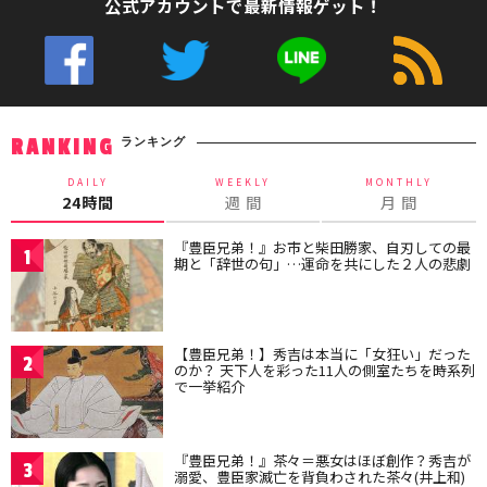
公式アカウントで最新情報ゲット！
ランキング
RANKING
DAILY
WEEKLY
MONTHLY
24時間
週 間
月 間
『豊臣兄弟！』お市と柴田勝家、自刃しての最
1
期と「辞世の句」…運命を共にした２人の悲劇
【豊臣兄弟！】秀吉は本当に「女狂い」だった
2
のか？ 天下人を彩った11人の側室たちを時系列
で一挙紹介
『豊臣兄弟！』茶々＝悪女はほぼ創作？秀吉が
3
溺愛、豊臣家滅亡を背負わされた茶々(井上和)