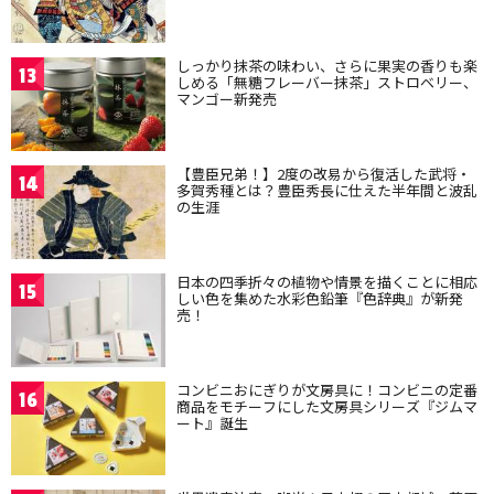
しっかり抹茶の味わい、さらに果実の香りも楽
13
しめる「無糖フレーバー抹茶」ストロベリー、
マンゴー新発売
【豊臣兄弟！】2度の改易から復活した武将・
14
多賀秀種とは？豊臣秀長に仕えた半年間と波乱
の生涯
日本の四季折々の植物や情景を描くことに相応
15
しい色を集めた水彩色鉛筆『色辞典』が新発
売！
コンビニおにぎりが文房具に！コンビニの定番
16
商品をモチーフにした文房具シリーズ『ジムマ
ート』誕生