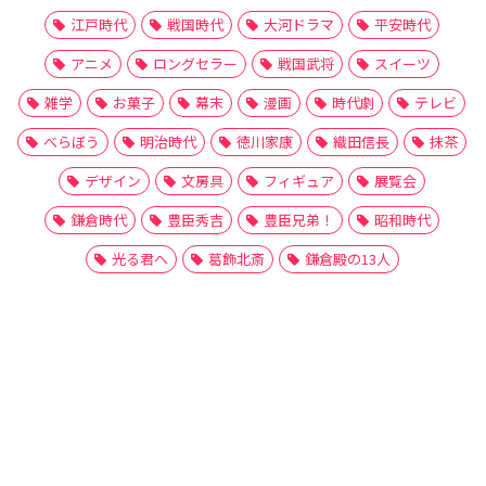
江戸時代
戦国時代
大河ドラマ
平安時代
アニメ
ロングセラー
戦国武将
スイーツ
雑学
お菓子
幕末
漫画
時代劇
テレビ
べらぼう
明治時代
徳川家康
織田信長
抹茶
デザイン
文房具
フィギュア
展覧会
鎌倉時代
豊臣秀吉
豊臣兄弟！
昭和時代
光る君へ
葛飾北斎
鎌倉殿の13人