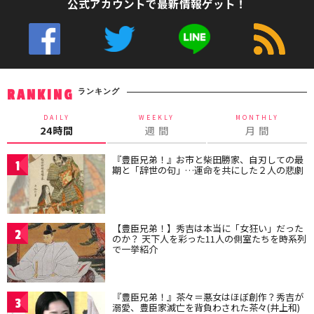
公式アカウントで最新情報ゲット！
ランキング
RANKING
DAILY
WEEKLY
MONTHLY
24時間
週 間
月 間
『豊臣兄弟！』お市と柴田勝家、自刃しての最
1
期と「辞世の句」…運命を共にした２人の悲劇
【豊臣兄弟！】秀吉は本当に「女狂い」だった
2
のか？ 天下人を彩った11人の側室たちを時系列
で一挙紹介
『豊臣兄弟！』茶々＝悪女はほぼ創作？秀吉が
3
溺愛、豊臣家滅亡を背負わされた茶々(井上和)