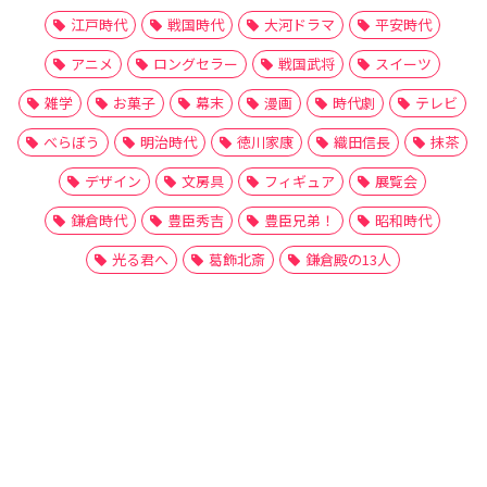
江戸時代
戦国時代
大河ドラマ
平安時代
アニメ
ロングセラー
戦国武将
スイーツ
雑学
お菓子
幕末
漫画
時代劇
テレビ
べらぼう
明治時代
徳川家康
織田信長
抹茶
デザイン
文房具
フィギュア
展覧会
鎌倉時代
豊臣秀吉
豊臣兄弟！
昭和時代
光る君へ
葛飾北斎
鎌倉殿の13人