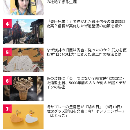
の壮絶すぎる生涯
『豊臣兄弟！』で描かれた織田信長の道普請は
4
史実？信長が実施した街道整備の施策を紹介
なぜ浅井の旧臣は秀吉に従ったのか？ 武力を使
5
わず“自分の味方”に変えた裏工作の技法とは
あの装飾は「炎」ではない？縄文時代の国宝・
6
火焔型土器、5000年前の人々が刻んだ謎とデザ
インの秘密
鳩サブレーの豊島屋が『鳩の日』（8月10日）
7
限定グッズ詳細を発表！今年はシリコンポーチ
「はとっこ」