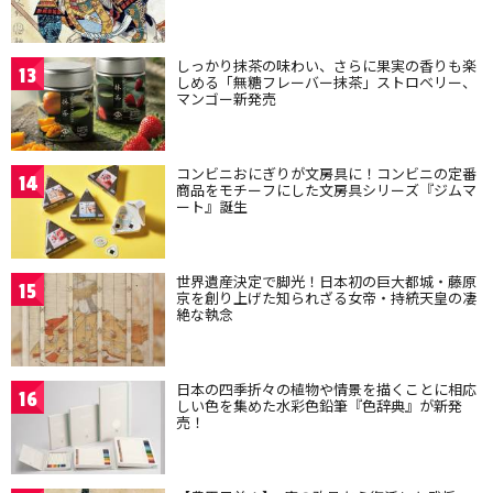
しっかり抹茶の味わい、さらに果実の香りも楽
13
しめる「無糖フレーバー抹茶」ストロベリー、
マンゴー新発売
コンビニおにぎりが文房具に！コンビニの定番
14
商品をモチーフにした文房具シリーズ『ジムマ
ート』誕生
世界遺産決定で脚光！日本初の巨大都城・藤原
15
京を創り上げた知られざる女帝・持統天皇の凄
絶な執念
日本の四季折々の植物や情景を描くことに相応
16
しい色を集めた水彩色鉛筆『色辞典』が新発
売！