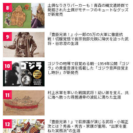
土偶なりきりパーカーも！青森の縄文遺跡群で
8
発掘された土偶がモチーフのキュートなグッズ
が新発売
『豊臣兄弟！』小一郎の5万の大軍に徹底抗
9
戦！切腹覚悟で長宗我部元親に降伏を迫った武
将・谷忠澄の生涯
ゴジラの咆哮で目覚める朝…1954年公開『ゴジ
10
ラ』の貴重音源を搭載した「ゴジラ音声目覚ま
し時計」が新発売
村上水軍を率いた戦国武将！幼い弟を支え、共
11
に海へ散った得居通幸の波乱に満ちた生涯
『豊臣兄弟！』で萩原護が演じる武将・小堀正
12
次とは？秀長・秀吉・家康が重用、“出家を重
ねた実務派”の生涯