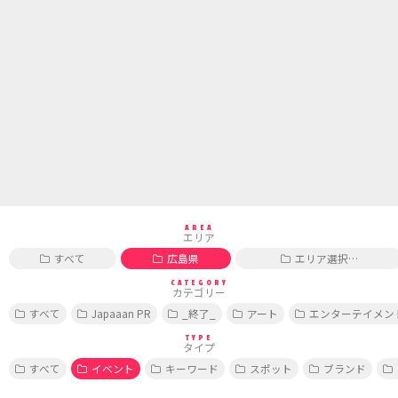
AREA
エリア
すべて
広島県
エリア選択…
CATEGORY
カテゴリー
すべて
Japaaan PR
_終了_
アート
エンターテイメン
TYPE
タイプ
すべて
イベント
キーワード
スポット
ブランド