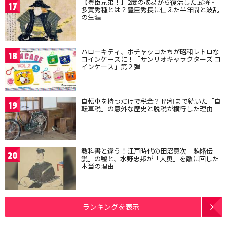
【豊臣兄弟！】2度の改易から復活した武将・
17
多賀秀種とは？豊臣秀長に仕えた半年間と波乱
の生涯
ハローキティ、ポチャッコたちが昭和レトロな
18
コインケースに！「サンリオキャラクターズ コ
インケース」第２弾
自転車を持つだけで税金？ 昭和まで続いた「自
19
転車税」の意外な歴史と脱税が横行した理由
教科書と違う！江戸時代の田沼意次「賄賂伝
20
説」の嘘と、水野忠邦が「大奥」を敵に回した
本当の理由
ランキングを表示