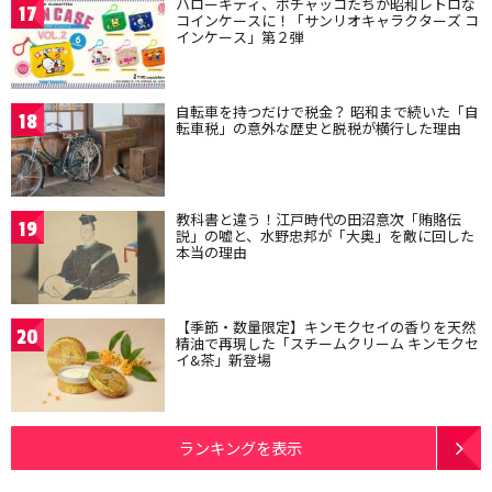
ハローキティ、ポチャッコたちが昭和レトロな
17
コインケースに！「サンリオキャラクターズ コ
インケース」第２弾
自転車を持つだけで税金？ 昭和まで続いた「自
18
転車税」の意外な歴史と脱税が横行した理由
教科書と違う！江戸時代の田沼意次「賄賂伝
19
説」の嘘と、水野忠邦が「大奥」を敵に回した
本当の理由
【季節・数量限定】キンモクセイの香りを天然
20
精油で再現した「スチームクリーム キンモクセ
イ&茶」新登場
ランキングを表示