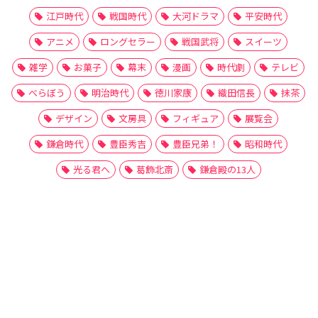
江戸時代
戦国時代
大河ドラマ
平安時代
アニメ
ロングセラー
戦国武将
スイーツ
雑学
お菓子
幕末
漫画
時代劇
テレビ
べらぼう
明治時代
徳川家康
織田信長
抹茶
デザイン
文房具
フィギュア
展覧会
鎌倉時代
豊臣秀吉
豊臣兄弟！
昭和時代
光る君へ
葛飾北斎
鎌倉殿の13人