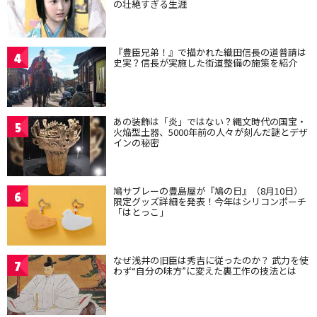
の壮絶すぎる生涯
『豊臣兄弟！』で描かれた織田信長の道普請は
4
史実？信長が実施した街道整備の施策を紹介
あの装飾は「炎」ではない？縄文時代の国宝・
5
火焔型土器、5000年前の人々が刻んだ謎とデザ
インの秘密
鳩サブレーの豊島屋が『鳩の日』（8月10日）
6
限定グッズ詳細を発表！今年はシリコンポーチ
「はとっこ」
なぜ浅井の旧臣は秀吉に従ったのか？ 武力を使
7
わず“自分の味方”に変えた裏工作の技法とは