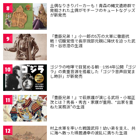
土偶なりきりパーカーも！青森の縄文遺跡群で
8
発掘された土偶がモチーフのキュートなグッズ
が新発売
『豊臣兄弟！』小一郎の5万の大軍に徹底抗
9
戦！切腹覚悟で長宗我部元親に降伏を迫った武
将・谷忠澄の生涯
ゴジラの咆哮で目覚める朝…1954年公開『ゴジ
10
ラ』の貴重音源を搭載した「ゴジラ音声目覚ま
し時計」が新発売
『豊臣兄弟！』で萩原護が演じる武将・小堀正
11
次とは？秀長・秀吉・家康が重用、“出家を重
ねた実務派”の生涯
村上水軍を率いた戦国武将！幼い弟を支え、共
12
に海へ散った得居通幸の波乱に満ちた生涯