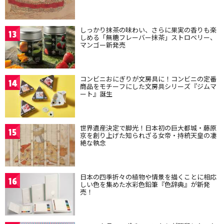
しっかり抹茶の味わい、さらに果実の香りも楽
13
しめる「無糖フレーバー抹茶」ストロベリー、
マンゴー新発売
コンビニおにぎりが文房具に！コンビニの定番
14
商品をモチーフにした文房具シリーズ『ジムマ
ート』誕生
世界遺産決定で脚光！日本初の巨大都城・藤原
15
京を創り上げた知られざる女帝・持統天皇の凄
絶な執念
日本の四季折々の植物や情景を描くことに相応
16
しい色を集めた水彩色鉛筆『色辞典』が新発
売！