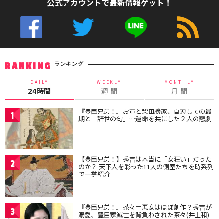
公式アカウントで最新情報ゲット！
ランキング
RANKING
DAILY
WEEKLY
MONTHLY
24時間
週 間
月 間
『豊臣兄弟！』お市と柴田勝家、自刃しての最
1
期と「辞世の句」…運命を共にした２人の悲劇
【豊臣兄弟！】秀吉は本当に「女狂い」だった
2
のか？ 天下人を彩った11人の側室たちを時系列
で一挙紹介
『豊臣兄弟！』茶々＝悪女はほぼ創作？秀吉が
3
溺愛、豊臣家滅亡を背負わされた茶々(井上和)