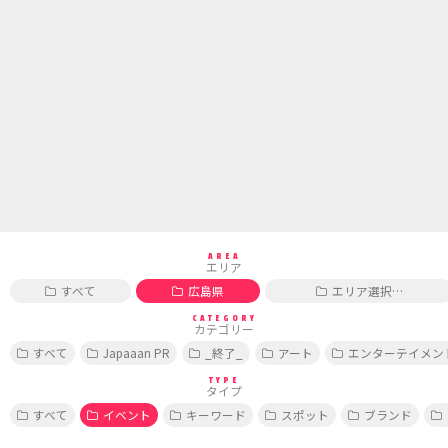
AREA
エリア
すべて
広島県
エリア選択…
CATEGORY
カテゴリー
すべて
Japaaan PR
_終了_
アート
エンターテイメン
TYPE
タイプ
すべて
イベント
キーワード
スポット
ブランド