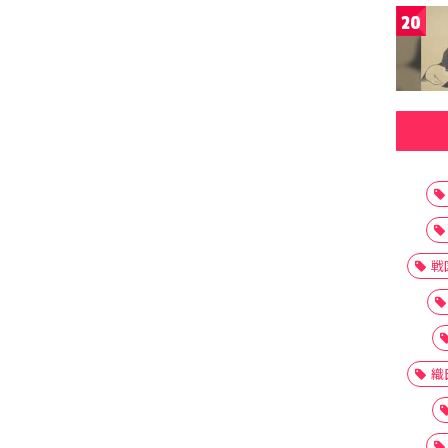
20
戦
織