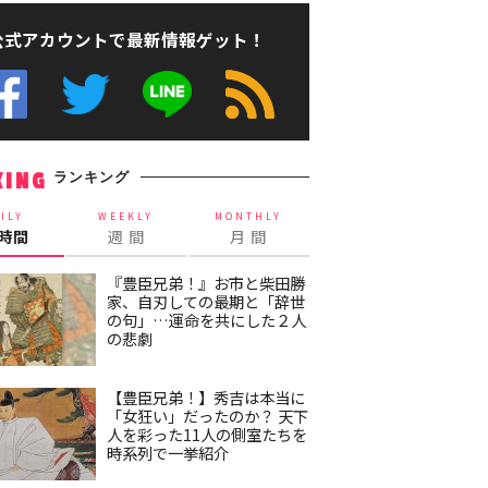
公式アカウントで最新情報ゲット！
ランキング
KING
ILY
WEEKLY
MONTHLY
4時間
週 間
月 間
『豊臣兄弟！』お市と柴田勝
家、自刃しての最期と「辞世
の句」…運命を共にした２人
の悲劇
【豊臣兄弟！】秀吉は本当に
「女狂い」だったのか？ 天下
人を彩った11人の側室たちを
時系列で一挙紹介