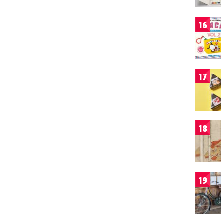
16
17
18
19