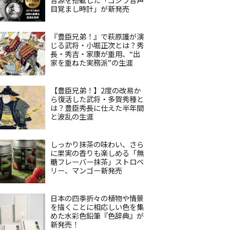
目覚まし時計」が新発売
『豊臣兄弟！』で萩原護が演
じる武将・小堀正次とは？秀
長・秀吉・家康が重用、“出
家を重ねた実務派”の生涯
【豊臣兄弟！】2度の改易か
ら復活した武将・多賀秀種と
は？豊臣秀長に仕えた半年間
と波乱の生涯
しっかり抹茶の味わい、さら
に果実の香りも楽しめる「無
糖フレーバー抹茶」ストロベ
リー、マンゴー新発売
日本の四季折々の植物や情景
を描くことに相応しい色を集
めた水彩色鉛筆『色辞典』が
新発売！