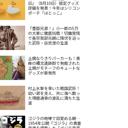
日』（8月10日）限定グッズ
詳細を発表！今年はシリコン
ポーチ「はとっこ」
『豊臣兄弟！』小一郎の5万
の大軍に徹底抗戦！切腹覚悟
で長宗我部元親に降伏を迫っ
た武将・谷忠澄の生涯
土偶なりきりパーカーも！青
森の縄文遺跡群で発掘された
土偶がモチーフのキュートな
グッズが新発売
村上水軍を率いた戦国武将！
幼い弟を支え、共に海へ散っ
た得居通幸の波乱に満ちた生
涯
ゴジラの咆哮で目覚める朝…
1954年公開『ゴジラ』の貴重
音源を搭載した「ゴジラ音声