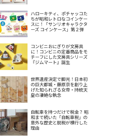
ハローキティ、ポチャッコた
ちが昭和レトロなコインケー
スに！「サンリオキャラクタ
ーズ コインケース」第２弾
コンビニおにぎりが文房具
に！コンビニの定番商品をモ
チーフにした文房具シリーズ
『ジムマート』誕生
世界遺産決定で脚光！日本初
の巨大都城・藤原京を創り上
げた知られざる女帝・持統天
皇の凄絶な執念
自転車を持つだけで税金？ 昭
和まで続いた「自転車税」の
意外な歴史と脱税が横行した
理由