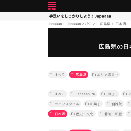
手洗いをしっかりしよう！Japaaan
Japaaan
Japaaanマガジン
広島県
日本酒
広島県の日
すべて
広島県
エリア選択…
すべて
Japaaan PR
_終了_
ライフスタイル
和菓子
和雑貨
日本酒
歴史・文化
着物・和服