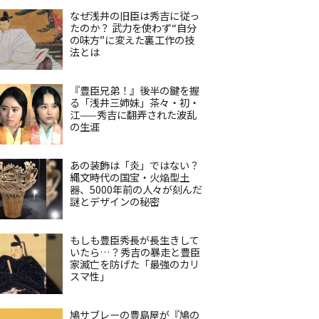
なぜ浅井の旧臣は秀吉に従っ
たのか？ 武力を使わず“自分
の味方”に変えた裏工作の技
法とは
『豊臣兄弟！』後半の鍵を握
る「浅井三姉妹」茶々・初・
江——秀吉に翻弄された波乱
の生涯
あの装飾は「炎」ではない？
縄文時代の国宝・火焔型土
器、5000年前の人々が刻んだ
謎とデザインの秘密
もしも豊臣秀長が長生きして
いたら…？秀吉の暴走と豊臣
家滅亡を防げた「最強のカリ
スマ性」
鳩サブレーの豊島屋が『鳩の