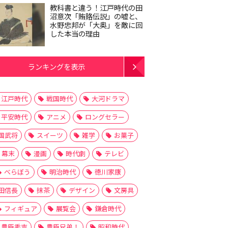
教科書と違う！江戸時代の田
沼意次「賄賂伝説」の嘘と、
水野忠邦が「大奥」を敵に回
した本当の理由
ランキングを表示
江戸時代
戦国時代
大河ドラマ
平安時代
アニメ
ロングセラー
国武将
スイーツ
雑学
お菓子
幕末
漫画
時代劇
テレビ
べらぼう
明治時代
徳川家康
田信長
抹茶
デザイン
文房具
フィギュア
展覧会
鎌倉時代
豊臣秀吉
豊臣兄弟！
昭和時代