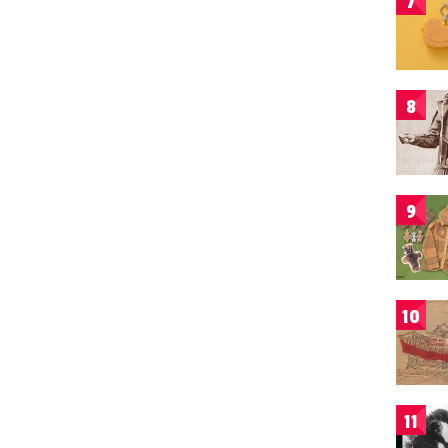
7
8
9
10
11