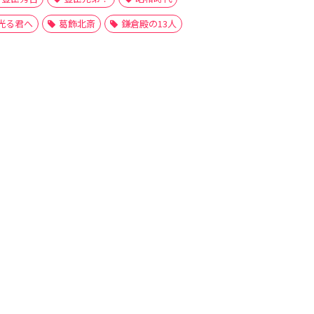
光る君へ
葛飾北斎
鎌倉殿の13人