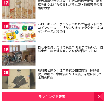
世界遺産決定で脚光！日本初の巨大都城・藤原
17
京を創り上げた知られざる女帝・持統天皇の凄
絶な執念
ハローキティ、ポチャッコたちが昭和レトロな
18
コインケースに！「サンリオキャラクターズ コ
インケース」第２弾
自転車を持つだけで税金？ 昭和まで続いた「自
19
転車税」の意外な歴史と脱税が横行した理由
教科書と違う！江戸時代の田沼意次「賄賂伝
20
説」の嘘と、水野忠邦が「大奥」を敵に回した
本当の理由
ランキングを表示