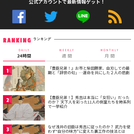
公式アカウントで最新情報ゲット！
ランキング
RANKING
DAILY
WEEKLY
MONTHLY
24時間
週 間
月 間
『豊臣兄弟！』お市と柴田勝家、自刃しての最
1
期と「辞世の句」…運命を共にした２人の悲劇
【豊臣兄弟！】秀吉は本当に「女狂い」だった
2
のか？ 天下人を彩った11人の側室たちを時系列
で一挙紹介
なぜ浅井の旧臣は秀吉に従ったのか？ 武力を使
3
わず“自分の味方”に変えた裏工作の技法とは