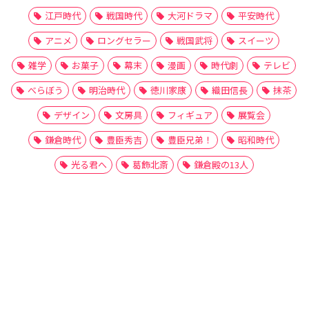
江戸時代
戦国時代
大河ドラマ
平安時代
アニメ
ロングセラー
戦国武将
スイーツ
雑学
お菓子
幕末
漫画
時代劇
テレビ
べらぼう
明治時代
徳川家康
織田信長
抹茶
デザイン
文房具
フィギュア
展覧会
鎌倉時代
豊臣秀吉
豊臣兄弟！
昭和時代
光る君へ
葛飾北斎
鎌倉殿の13人