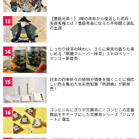
【豊臣兄弟！】2度の改易から復活した武将・
13
多賀秀種とは？豊臣秀長に仕えた半年間と波乱
の生涯
しっかり抹茶の味わい、さらに果実の香りも楽
14
しめる「無糖フレーバー抹茶」ストロベリー、
マンゴー新発売
日本の四季折々の植物や情景を描くことに相応
15
しい色を集めた水彩色鉛筆『色辞典』が新発
売！
コンビニおにぎりが文房具に！コンビニの定番
16
商品をモチーフにした文房具シリーズ『ジムマ
ート』誕生