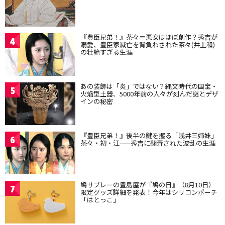
『豊臣兄弟！』茶々＝悪女はほぼ創作？秀吉が
4
溺愛、豊臣家滅亡を背負わされた茶々(井上和)
の壮絶すぎる生涯
あの装飾は「炎」ではない？縄文時代の国宝・
5
火焔型土器、5000年前の人々が刻んだ謎とデザ
インの秘密
『豊臣兄弟！』後半の鍵を握る「浅井三姉妹」
6
茶々・初・江——秀吉に翻弄された波乱の生涯
鳩サブレーの豊島屋が『鳩の日』（8月10日）
7
限定グッズ詳細を発表！今年はシリコンポーチ
「はとっこ」