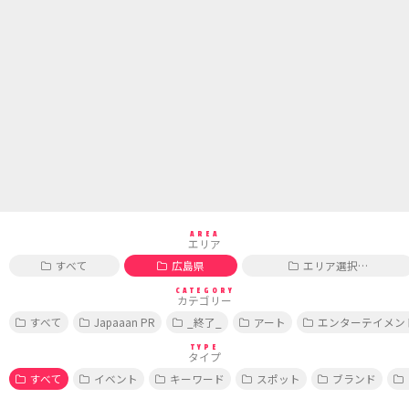
AREA
エリア
すべて
広島県
エリア選択…
CATEGORY
カテゴリー
すべて
Japaaan PR
_終了_
アート
エンターテイメン
TYPE
タイプ
すべて
イベント
キーワード
スポット
ブランド