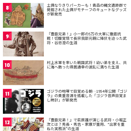
土偶なりきりパーカーも！青森の縄文遺跡群で
8
発掘された土偶がモチーフのキュートなグッズ
が新発売
『豊臣兄弟！』小一郎の5万の大軍に徹底抗
9
戦！切腹覚悟で長宗我部元親に降伏を迫った武
将・谷忠澄の生涯
村上水軍を率いた戦国武将！幼い弟を支え、共
10
に海へ散った得居通幸の波乱に満ちた生涯
ゴジラの咆哮で目覚める朝…1954年公開『ゴジ
11
ラ』の貴重音源を搭載した「ゴジラ音声目覚ま
し時計」が新発売
『豊臣兄弟！』で萩原護が演じる武将・小堀正
12
次とは？秀長・秀吉・家康が重用、“出家を重
ねた実務派”の生涯