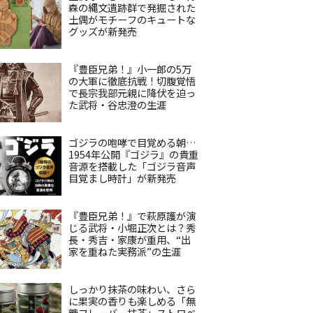
森の縄文遺跡群で発掘された
土偶がモチーフのキュートな
グッズが新発売
『豊臣兄弟！』小一郎の5万
の大軍に徹底抗戦！切腹覚悟
で長宗我部元親に降伏を迫っ
た武将・谷忠澄の生涯
ゴジラの咆哮で目覚める朝…
1954年公開『ゴジラ』の貴重
音源を搭載した「ゴジラ音声
目覚まし時計」が新発売
『豊臣兄弟！』で萩原護が演
じる武将・小堀正次とは？秀
長・秀吉・家康が重用、“出
家を重ねた実務派”の生涯
しっかり抹茶の味わい、さら
に果実の香りも楽しめる「無
糖フレーバー抹茶」ストロベ