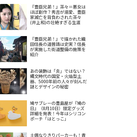
『豊臣兄弟！』茶々＝悪女は
ほぼ創作？秀吉が溺愛、豊臣
家滅亡を背負わされた茶々
(井上和)の壮絶すぎる生涯
『豊臣兄弟！』で描かれた織
田信長の道普請は史実？信長
が実施した街道整備の施策を
紹介
あの装飾は「炎」ではない？
縄文時代の国宝・火焔型土
器、5000年前の人々が刻んだ
謎とデザインの秘密
鳩サブレーの豊島屋が『鳩の
日』（8月10日）限定グッズ
詳細を発表！今年はシリコン
ポーチ「はとっこ」
土偶なりきりパーカーも！青