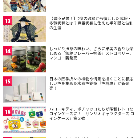
【豊臣兄弟！】2度の改易から復活した武将・
13
多賀秀種とは？豊臣秀長に仕えた半年間と波乱
の生涯
しっかり抹茶の味わい、さらに果実の香りも楽
14
しめる「無糖フレーバー抹茶」ストロベリー、
マンゴー新発売
日本の四季折々の植物や情景を描くことに相応
15
しい色を集めた水彩色鉛筆『色辞典』が新発
売！
ハローキティ、ポチャッコたちが昭和レトロな
16
コインケースに！「サンリオキャラクターズ コ
インケース」第２弾