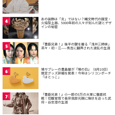
あの装飾は「炎」ではない？縄文時代の国宝・
4
火焔型土器、5000年前の人々が刻んだ謎とデザ
インの秘密
『豊臣兄弟！』後半の鍵を握る「浅井三姉妹」
5
茶々・初・江——秀吉に翻弄された波乱の生涯
鳩サブレーの豊島屋が『鳩の日』（8月10日）
6
限定グッズ詳細を発表！今年はシリコンポーチ
「はとっこ」
『豊臣兄弟！』小一郎の5万の大軍に徹底抗
7
戦！切腹覚悟で長宗我部元親に降伏を迫った武
将・谷忠澄の生涯