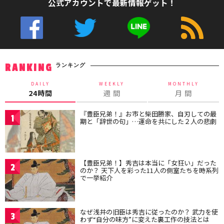
公式アカウントで最新情報ゲット！
ランキング
RANKING
DAILY
WEEKLY
MONTHLY
24時間
週 間
月 間
『豊臣兄弟！』お市と柴田勝家、自刃しての最
1
期と「辞世の句」…運命を共にした２人の悲劇
【豊臣兄弟！】秀吉は本当に「女狂い」だった
2
のか？ 天下人を彩った11人の側室たちを時系列
で一挙紹介
なぜ浅井の旧臣は秀吉に従ったのか？ 武力を使
3
わず“自分の味方”に変えた裏工作の技法とは