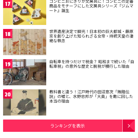
コンビニおにぎりが文房具に！コンビニの定番
17
商品をモチーフにした文房具シリーズ『ジムマ
ート』誕生
世界遺産決定で脚光！日本初の巨大都城・藤原
18
京を創り上げた知られざる女帝・持統天皇の凄
絶な執念
自転車を持つだけで税金？ 昭和まで続いた「自
19
転車税」の意外な歴史と脱税が横行した理由
教科書と違う！江戸時代の田沼意次「賄賂伝
20
説」の嘘と、水野忠邦が「大奥」を敵に回した
本当の理由
ランキングを表示