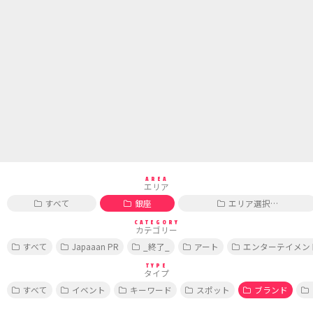
AREA
エリア
すべて
銀座
エリア選択…
CATEGORY
カテゴリー
すべて
Japaaan PR
_終了_
アート
エンターテイメン
TYPE
タイプ
すべて
イベント
キーワード
スポット
ブランド