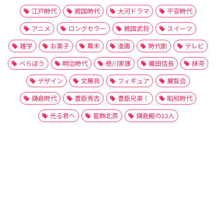
江戸時代
戦国時代
大河ドラマ
平安時代
アニメ
ロングセラー
戦国武将
スイーツ
雑学
お菓子
幕末
漫画
時代劇
テレビ
べらぼう
明治時代
徳川家康
織田信長
抹茶
デザイン
文房具
フィギュア
展覧会
鎌倉時代
豊臣秀吉
豊臣兄弟！
昭和時代
光る君へ
葛飾北斎
鎌倉殿の13人