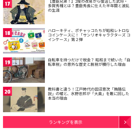
【豊臣兄弟！】2度の改易から復活した武将・
17
多賀秀種とは？豊臣秀長に仕えた半年間と波乱
の生涯
ハローキティ、ポチャッコたちが昭和レトロな
18
コインケースに！「サンリオキャラクターズ コ
インケース」第２弾
自転車を持つだけで税金？ 昭和まで続いた「自
19
転車税」の意外な歴史と脱税が横行した理由
教科書と違う！江戸時代の田沼意次「賄賂伝
20
説」の嘘と、水野忠邦が「大奥」を敵に回した
本当の理由
ランキングを表示