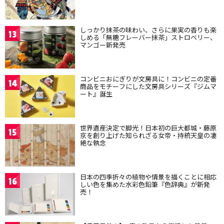
しっかり抹茶の味わい、さらに果実の香りも楽
13
しめる「無糖フレーバー抹茶」ストロベリー、
マンゴー新発売
コンビニおにぎりが文房具に！コンビニの定番
14
商品をモチーフにした文房具シリーズ『ジムマ
ート』誕生
世界遺産決定で脚光！日本初の巨大都城・藤原
15
京を創り上げた知られざる女帝・持統天皇の凄
絶な執念
日本の四季折々の植物や情景を描くことに相応
16
しい色を集めた水彩色鉛筆『色辞典』が新発
売！