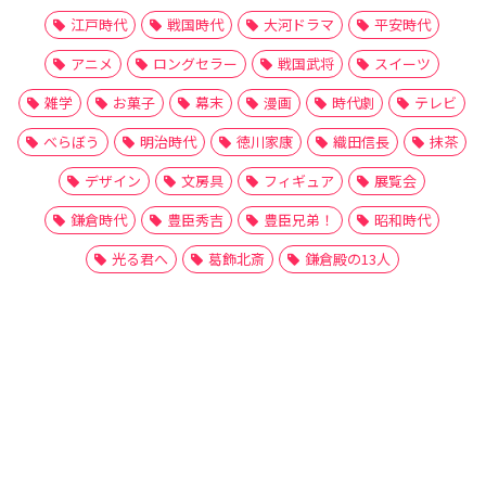
江戸時代
戦国時代
大河ドラマ
平安時代
アニメ
ロングセラー
戦国武将
スイーツ
雑学
お菓子
幕末
漫画
時代劇
テレビ
べらぼう
明治時代
徳川家康
織田信長
抹茶
デザイン
文房具
フィギュア
展覧会
鎌倉時代
豊臣秀吉
豊臣兄弟！
昭和時代
光る君へ
葛飾北斎
鎌倉殿の13人