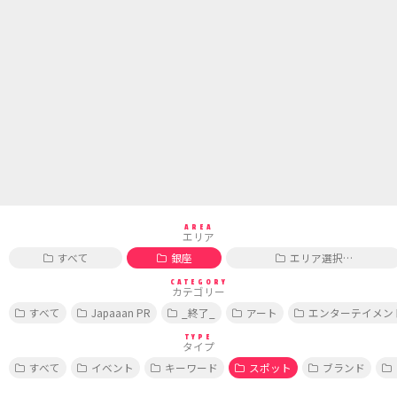
AREA
エリア
すべて
銀座
エリア選択…
CATEGORY
カテゴリー
すべて
Japaaan PR
_終了_
アート
エンターテイメン
TYPE
タイプ
すべて
イベント
キーワード
スポット
ブランド