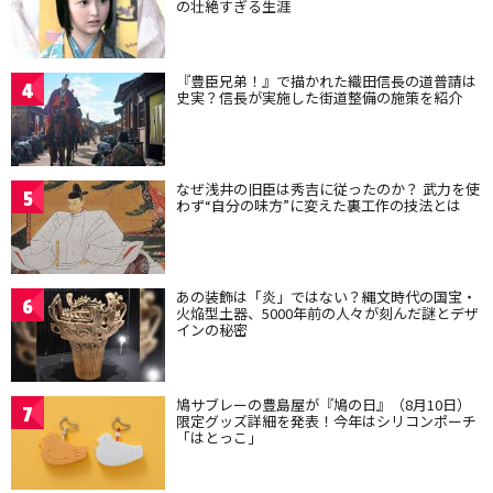
の壮絶すぎる生涯
『豊臣兄弟！』で描かれた織田信長の道普請は
4
史実？信長が実施した街道整備の施策を紹介
なぜ浅井の旧臣は秀吉に従ったのか？ 武力を使
5
わず“自分の味方”に変えた裏工作の技法とは
あの装飾は「炎」ではない？縄文時代の国宝・
6
火焔型土器、5000年前の人々が刻んだ謎とデザ
インの秘密
鳩サブレーの豊島屋が『鳩の日』（8月10日）
7
限定グッズ詳細を発表！今年はシリコンポーチ
「はとっこ」