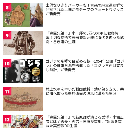
土偶なりきりパーカーも！青森の縄文遺跡群で
8
発掘された土偶がモチーフのキュートなグッズ
が新発売
『豊臣兄弟！』小一郎の5万の大軍に徹底抗
9
戦！切腹覚悟で長宗我部元親に降伏を迫った武
将・谷忠澄の生涯
ゴジラの咆哮で目覚める朝…1954年公開『ゴジ
10
ラ』の貴重音源を搭載した「ゴジラ音声目覚ま
し時計」が新発売
村上水軍を率いた戦国武将！幼い弟を支え、共
11
に海へ散った得居通幸の波乱に満ちた生涯
『豊臣兄弟！』で萩原護が演じる武将・小堀正
12
次とは？秀長・秀吉・家康が重用、“出家を重
ねた実務派”の生涯