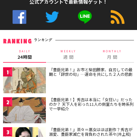
公式アカウントで最新情報ゲット！
ランキング
RANKING
DAILY
WEEKLY
MONTHLY
24時間
週 間
月 間
『豊臣兄弟！』お市と柴田勝家、自刃しての最
1
期と「辞世の句」…運命を共にした２人の悲劇
【豊臣兄弟！】秀吉は本当に「女狂い」だった
2
のか？ 天下人を彩った11人の側室たちを時系列
で一挙紹介
『豊臣兄弟！』茶々＝悪女はほぼ創作？秀吉が
3
溺愛、豊臣家滅亡を背負わされた茶々(井上和)