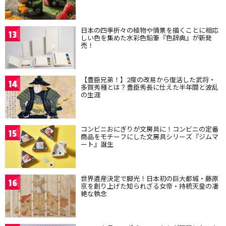
日本の四季折々の植物や情景を描くことに相応
13
しい色を集めた水彩色鉛筆『色辞典』が新発
売！
【豊臣兄弟！】2度の改易から復活した武将・
14
多賀秀種とは？豊臣秀長に仕えた半年間と波乱
の生涯
コンビニおにぎりが文房具に！コンビニの定番
15
商品をモチーフにした文房具シリーズ『ジムマ
ート』誕生
世界遺産決定で脚光！日本初の巨大都城・藤原
16
京を創り上げた知られざる女帝・持統天皇の凄
絶な執念