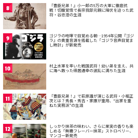
『豊臣兄弟！』小一郎の5万の大軍に徹底抗
8
戦！切腹覚悟で長宗我部元親に降伏を迫った武
将・谷忠澄の生涯
ゴジラの咆哮で目覚める朝…1954年公開『ゴジ
9
ラ』の貴重音源を搭載した「ゴジラ音声目覚ま
し時計」が新発売
村上水軍を率いた戦国武将！幼い弟を支え、共
10
に海へ散った得居通幸の波乱に満ちた生涯
『豊臣兄弟！』で萩原護が演じる武将・小堀正
11
次とは？秀長・秀吉・家康が重用、“出家を重
ねた実務派”の生涯
しっかり抹茶の味わい、さらに果実の香りも楽
12
しめる「無糖フレーバー抹茶」ストロベリー、
マンゴー新発売