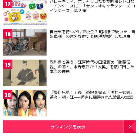
ハローキティ、ポチャッコたちが昭和レトロな
17
コインケースに！「サンリオキャラクターズ コ
インケース」第２弾
自転車を持つだけで税金？ 昭和まで続いた「自
18
転車税」の意外な歴史と脱税が横行した理由
教科書と違う！江戸時代の田沼意次「賄賂伝
19
説」の嘘と、水野忠邦が「大奥」を敵に回した
本当の理由
『豊臣兄弟！』後半の鍵を握る「浅井三姉妹」
20
茶々・初・江——秀吉に翻弄された波乱の生涯
ランキングを表示