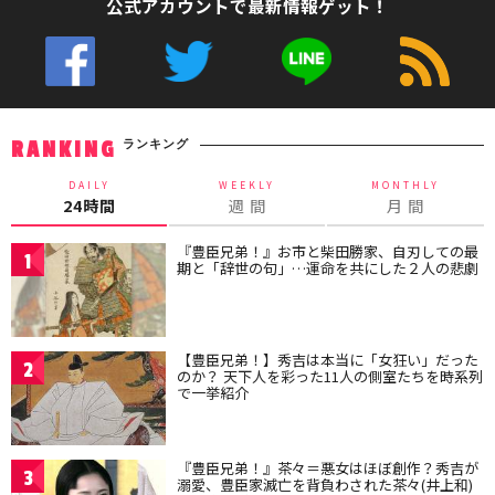
公式アカウントで最新情報ゲット！
ランキング
RANKING
DAILY
WEEKLY
MONTHLY
24時間
週 間
月 間
『豊臣兄弟！』お市と柴田勝家、自刃しての最
1
期と「辞世の句」…運命を共にした２人の悲劇
【豊臣兄弟！】秀吉は本当に「女狂い」だった
2
のか？ 天下人を彩った11人の側室たちを時系列
で一挙紹介
『豊臣兄弟！』茶々＝悪女はほぼ創作？秀吉が
3
溺愛、豊臣家滅亡を背負わされた茶々(井上和)