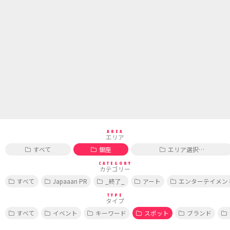
AREA
エリア
すべて
銀座
エリア選択…
CATEGORY
カテゴリー
すべて
Japaaan PR
_終了_
アート
エンターテイメン
TYPE
タイプ
すべて
イベント
キーワード
スポット
ブランド