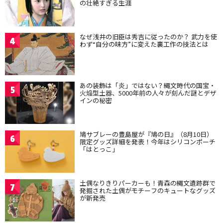
の壮絶すぎる生涯
なぜ浅井の旧臣は秀吉に従ったのか？ 武力を使
4
わず“自分の味方”に変えた裏工作の技法とは
あの装飾は「炎」ではない？縄文時代の国宝・
5
火焔型土器、5000年前の人々が刻んだ謎とデザ
インの秘密
鳩サブレーの豊島屋が『鳩の日』（8月10日）
6
限定グッズ詳細を発表！今年はシリコンポーチ
「はとっこ」
土偶なりきりパーカーも！青森の縄文遺跡群で
7
発掘された土偶がモチーフのキュートなグッズ
が新発売