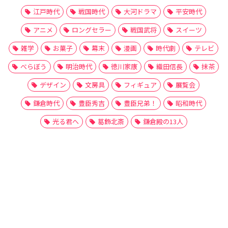
江戸時代
戦国時代
大河ドラマ
平安時代
アニメ
ロングセラー
戦国武将
スイーツ
雑学
お菓子
幕末
漫画
時代劇
テレビ
べらぼう
明治時代
徳川家康
織田信長
抹茶
デザイン
文房具
フィギュア
展覧会
鎌倉時代
豊臣秀吉
豊臣兄弟！
昭和時代
光る君へ
葛飾北斎
鎌倉殿の13人