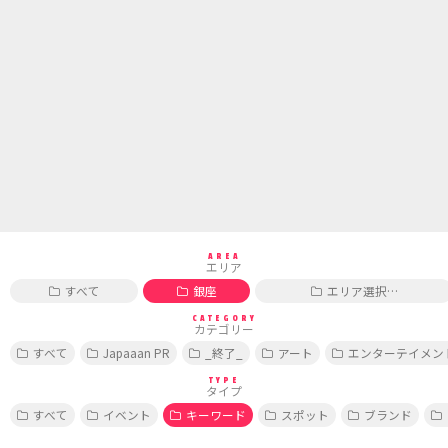
AREA
エリア
すべて
銀座
エリア選択…
CATEGORY
カテゴリー
すべて
Japaaan PR
_終了_
アート
エンターテイメン
TYPE
タイプ
すべて
イベント
キーワード
スポット
ブランド