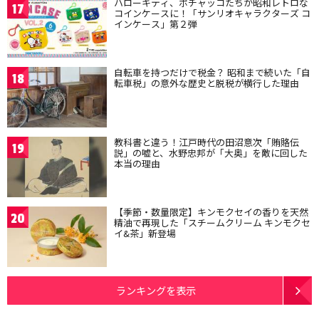
ハローキティ、ポチャッコたちが昭和レトロな
17
コインケースに！「サンリオキャラクターズ コ
インケース」第２弾
自転車を持つだけで税金？ 昭和まで続いた「自
18
転車税」の意外な歴史と脱税が横行した理由
教科書と違う！江戸時代の田沼意次「賄賂伝
19
説」の嘘と、水野忠邦が「大奥」を敵に回した
本当の理由
【季節・数量限定】キンモクセイの香りを天然
20
精油で再現した「スチームクリーム キンモクセ
イ&茶」新登場
ランキングを表示