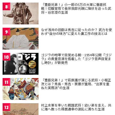
『豊臣兄弟！』小一郎の5万の大軍に徹底抗
8
戦！切腹覚悟で長宗我部元親に降伏を迫った武
将・谷忠澄の生涯
なぜ浅井の旧臣は秀吉に従ったのか？ 武力を使
9
わず“自分の味方”に変えた裏工作の技法とは
ゴジラの咆哮で目覚める朝…1954年公開『ゴジ
10
ラ』の貴重音源を搭載した「ゴジラ音声目覚ま
し時計」が新発売
『豊臣兄弟！』で萩原護が演じる武将・小堀正
11
次とは？秀長・秀吉・家康が重用、“出家を重
ねた実務派”の生涯
村上水軍を率いた戦国武将！幼い弟を支え、共
12
に海へ散った得居通幸の波乱に満ちた生涯