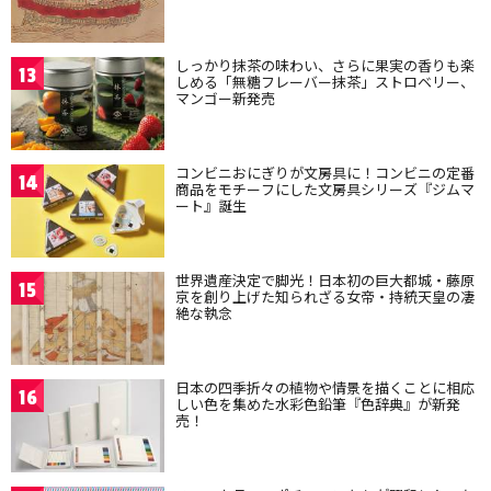
しっかり抹茶の味わい、さらに果実の香りも楽
13
しめる「無糖フレーバー抹茶」ストロベリー、
マンゴー新発売
コンビニおにぎりが文房具に！コンビニの定番
14
商品をモチーフにした文房具シリーズ『ジムマ
ート』誕生
世界遺産決定で脚光！日本初の巨大都城・藤原
15
京を創り上げた知られざる女帝・持統天皇の凄
絶な執念
日本の四季折々の植物や情景を描くことに相応
16
しい色を集めた水彩色鉛筆『色辞典』が新発
売！