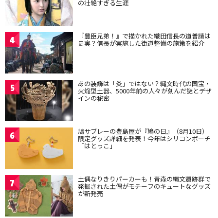
の壮絶すぎる生涯
『豊臣兄弟！』で描かれた織田信長の道普請は
4
史実？信長が実施した街道整備の施策を紹介
あの装飾は「炎」ではない？縄文時代の国宝・
5
火焔型土器、5000年前の人々が刻んだ謎とデザ
インの秘密
鳩サブレーの豊島屋が『鳩の日』（8月10日）
6
限定グッズ詳細を発表！今年はシリコンポーチ
「はとっこ」
土偶なりきりパーカーも！青森の縄文遺跡群で
7
発掘された土偶がモチーフのキュートなグッズ
が新発売