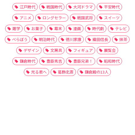
江戸時代
戦国時代
大河ドラマ
平安時代
アニメ
ロングセラー
戦国武将
スイーツ
雑学
お菓子
幕末
漫画
時代劇
テレビ
べらぼう
明治時代
徳川家康
織田信長
抹茶
デザイン
文房具
フィギュア
展覧会
鎌倉時代
豊臣秀吉
豊臣兄弟！
昭和時代
光る君へ
葛飾北斎
鎌倉殿の13人