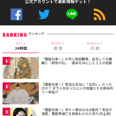
公式アカウントで最新情報ゲット！
ランキング
RANKING
DAILY
WEEKLY
MONTHLY
24時間
週 間
月 間
『豊臣兄弟！』お市と柴田勝家、自刃しての最
1
期と「辞世の句」…運命を共にした２人の悲劇
【豊臣兄弟！】秀吉は本当に「女狂い」だった
2
のか？ 天下人を彩った11人の側室たちを時系列
で一挙紹介
『豊臣兄弟！』茶々＝悪女はほぼ創作？秀吉が
3
溺愛、豊臣家滅亡を背負わされた茶々(井上和)