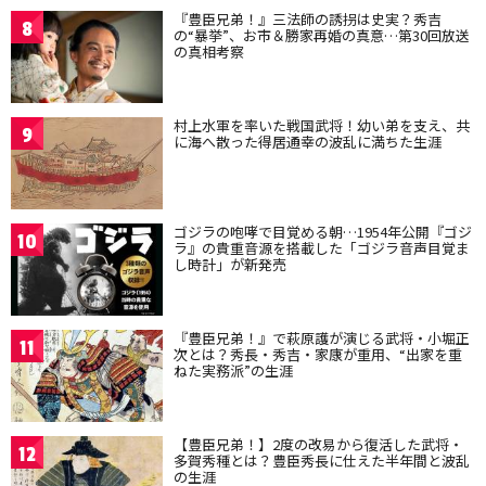
『豊臣兄弟！』三法師の誘拐は史実？秀吉
8
の“暴挙”、お市＆勝家再婚の真意…第30回放送
の真相考察
村上水軍を率いた戦国武将！幼い弟を支え、共
9
に海へ散った得居通幸の波乱に満ちた生涯
ゴジラの咆哮で目覚める朝…1954年公開『ゴジ
10
ラ』の貴重音源を搭載した「ゴジラ音声目覚ま
し時計」が新発売
『豊臣兄弟！』で萩原護が演じる武将・小堀正
11
次とは？秀長・秀吉・家康が重用、“出家を重
ねた実務派”の生涯
【豊臣兄弟！】2度の改易から復活した武将・
12
多賀秀種とは？豊臣秀長に仕えた半年間と波乱
の生涯