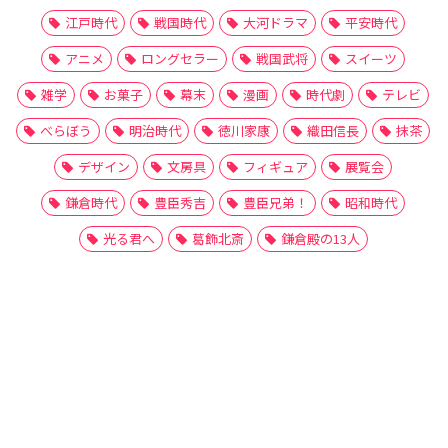
江戸時代
戦国時代
大河ドラマ
平安時代
アニメ
ロングセラー
戦国武将
スイーツ
雑学
お菓子
幕末
漫画
時代劇
テレビ
べらぼう
明治時代
徳川家康
織田信長
抹茶
デザイン
文房具
フィギュア
展覧会
鎌倉時代
豊臣秀吉
豊臣兄弟！
昭和時代
光る君へ
葛飾北斎
鎌倉殿の13人