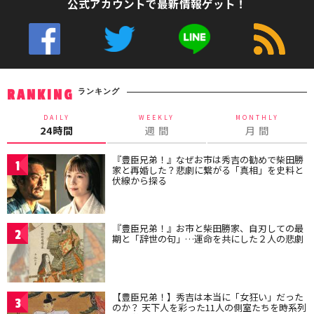
公式アカウントで最新情報ゲット！
ランキング
RANKING
DAILY
WEEKLY
MONTHLY
24時間
週 間
月 間
『豊臣兄弟！』なぜお市は秀吉の勧めで柴田勝
1
家と再婚した？悲劇に繋がる「真相」を史料と
伏線から探る
『豊臣兄弟！』お市と柴田勝家、自刃しての最
2
期と「辞世の句」…運命を共にした２人の悲劇
【豊臣兄弟！】秀吉は本当に「女狂い」だった
3
のか？ 天下人を彩った11人の側室たちを時系列