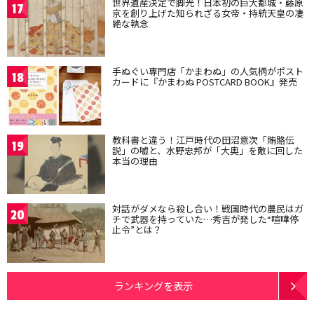
世界遺産決定で脚光！日本初の巨大都城・藤原
17
京を創り上げた知られざる女帝・持統天皇の凄
絶な執念
手ぬぐい専門店「かまわぬ」の人気柄がポスト
18
カードに『かまわぬ POSTCARD BOOK』発売
教科書と違う！江戸時代の田沼意次「賄賂伝
19
説」の嘘と、水野忠邦が「大奥」を敵に回した
本当の理由
対話がダメなら殺し合い！戦国時代の農民はガ
20
チで武器を持っていた…秀吉が発した“喧嘩停
止令”とは？
ランキングを表示