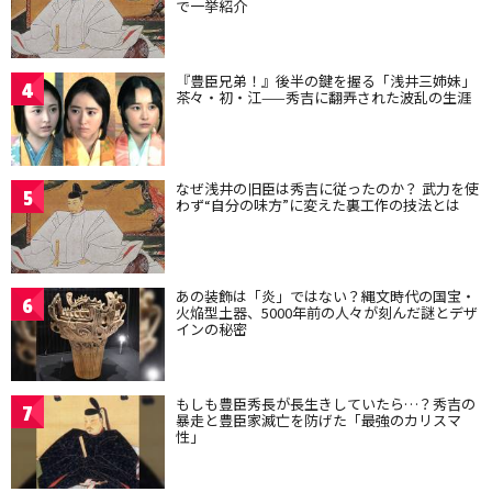
で一挙紹介
『豊臣兄弟！』後半の鍵を握る「浅井三姉妹」
4
茶々・初・江——秀吉に翻弄された波乱の生涯
なぜ浅井の旧臣は秀吉に従ったのか？ 武力を使
5
わず“自分の味方”に変えた裏工作の技法とは
あの装飾は「炎」ではない？縄文時代の国宝・
6
火焔型土器、5000年前の人々が刻んだ謎とデザ
インの秘密
もしも豊臣秀長が長生きしていたら…？秀吉の
7
暴走と豊臣家滅亡を防げた「最強のカリスマ
性」