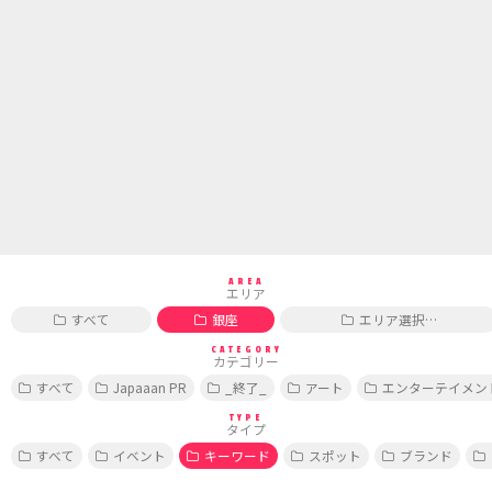
AREA
エリア
すべて
銀座
エリア選択…
CATEGORY
カテゴリー
すべて
Japaaan PR
_終了_
アート
エンターテイメン
TYPE
タイプ
すべて
イベント
キーワード
スポット
ブランド