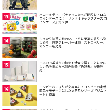
ハローキティ、ポチャッコたちが昭和レトロな
13
コインケースに！「サンリオキャラクターズ コ
インケース」第２弾
しっかり抹茶の味わい、さらに果実の香りも楽
14
しめる「無糖フレーバー抹茶」ストロベリー、
マンゴー新発売
日本の四季折々の植物や情景を描くことに相応
15
しい色を集めた水彩色鉛筆『色辞典』が新発
売！
コンビニおにぎりが文房具に！コンビニの定番
16
商品をモチーフにした文房具シリーズ『ジムマ
ート』誕生