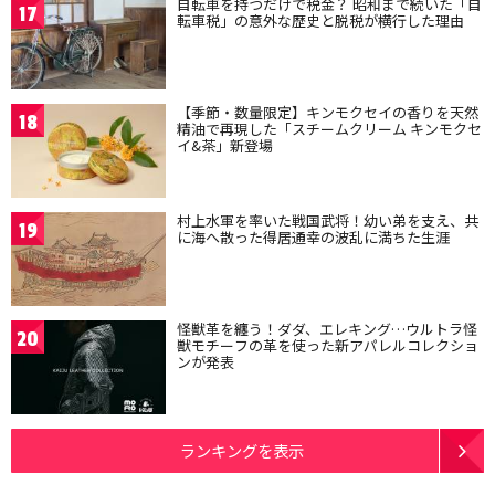
自転車を持つだけで税金？ 昭和まで続いた「自
17
転車税」の意外な歴史と脱税が横行した理由
【季節・数量限定】キンモクセイの香りを天然
18
精油で再現した「スチームクリーム キンモクセ
イ&茶」新登場
村上水軍を率いた戦国武将！幼い弟を支え、共
19
に海へ散った得居通幸の波乱に満ちた生涯
怪獣革を纏う！ダダ、エレキング…ウルトラ怪
20
獣モチーフの革を使った新アパレルコレクショ
ンが発表
ランキングを表示