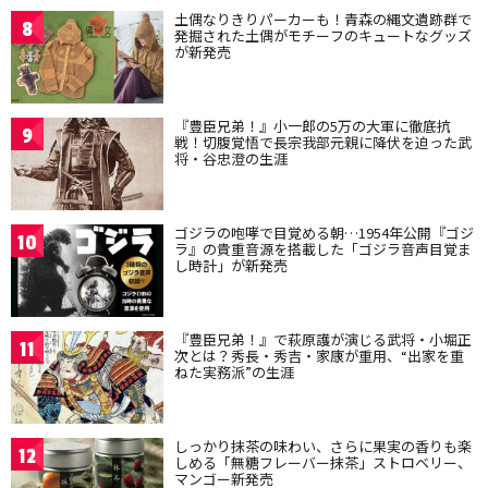
土偶なりきりパーカーも！青森の縄文遺跡群で
8
発掘された土偶がモチーフのキュートなグッズ
が新発売
『豊臣兄弟！』小一郎の5万の大軍に徹底抗
9
戦！切腹覚悟で長宗我部元親に降伏を迫った武
将・谷忠澄の生涯
ゴジラの咆哮で目覚める朝…1954年公開『ゴジ
10
ラ』の貴重音源を搭載した「ゴジラ音声目覚ま
し時計」が新発売
『豊臣兄弟！』で萩原護が演じる武将・小堀正
11
次とは？秀長・秀吉・家康が重用、“出家を重
ねた実務派”の生涯
しっかり抹茶の味わい、さらに果実の香りも楽
12
しめる「無糖フレーバー抹茶」ストロベリー、
マンゴー新発売