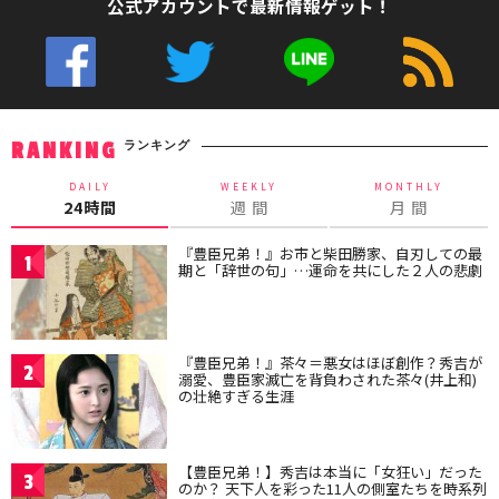
公式アカウントで最新情報ゲット！
ランキング
RANKING
DAILY
WEEKLY
MONTHLY
24時間
週 間
月 間
『豊臣兄弟！』お市と柴田勝家、自刃しての最
1
期と「辞世の句」…運命を共にした２人の悲劇
『豊臣兄弟！』茶々＝悪女はほぼ創作？秀吉が
2
溺愛、豊臣家滅亡を背負わされた茶々(井上和)
の壮絶すぎる生涯
【豊臣兄弟！】秀吉は本当に「女狂い」だった
3
のか？ 天下人を彩った11人の側室たちを時系列