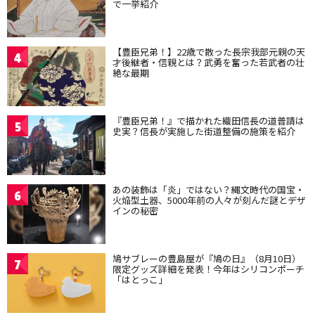
で一挙紹介
【豊臣兄弟！】22歳で散った長宗我部元親の天
4
才後継者・信親とは？武勇を奮った若武者の壮
絶な最期
『豊臣兄弟！』で描かれた織田信長の道普請は
5
史実？信長が実施した街道整備の施策を紹介
あの装飾は「炎」ではない？縄文時代の国宝・
6
火焔型土器、5000年前の人々が刻んだ謎とデザ
インの秘密
鳩サブレーの豊島屋が『鳩の日』（8月10日）
7
限定グッズ詳細を発表！今年はシリコンポーチ
「はとっこ」