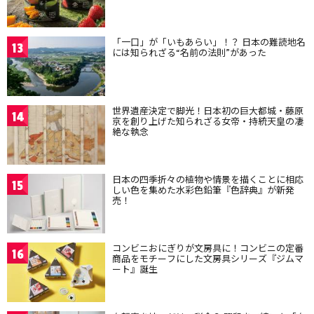
「一口」が「いもあらい」！？ 日本の難読地名
13
には知られざる“名前の法則”があった
世界遺産決定で脚光！日本初の巨大都城・藤原
14
京を創り上げた知られざる女帝・持統天皇の凄
絶な執念
日本の四季折々の植物や情景を描くことに相応
15
しい色を集めた水彩色鉛筆『色辞典』が新発
売！
コンビニおにぎりが文房具に！コンビニの定番
16
商品をモチーフにした文房具シリーズ『ジムマ
ート』誕生