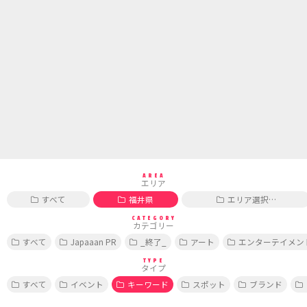
AREA
エリア
すべて
福井県
エリア選択…
CATEGORY
カテゴリー
すべて
Japaaan PR
_終了_
アート
エンターテイメン
TYPE
タイプ
すべて
イベント
キーワード
スポット
ブランド