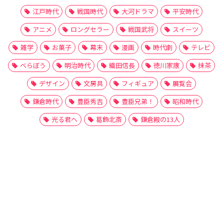
江戸時代
戦国時代
大河ドラマ
平安時代
アニメ
ロングセラー
戦国武将
スイーツ
雑学
お菓子
幕末
漫画
時代劇
テレビ
べらぼう
明治時代
織田信長
徳川家康
抹茶
デザイン
文房具
フィギュア
展覧会
鎌倉時代
豊臣秀吉
豊臣兄弟！
昭和時代
光る君へ
葛飾北斎
鎌倉殿の13人