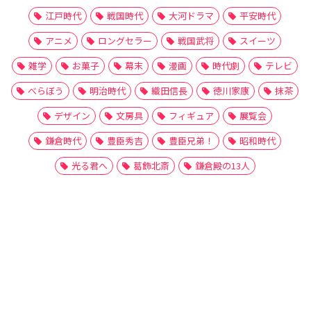
江戸時代
戦国時代
大河ドラマ
平安時代
アニメ
ロングセラー
戦国武将
スイーツ
雑学
お菓子
幕末
漫画
時代劇
テレビ
べらぼう
明治時代
織田信長
徳川家康
抹茶
デザイン
文房具
フィギュア
展覧会
鎌倉時代
豊臣秀吉
豊臣兄弟！
昭和時代
光る君へ
葛飾北斎
鎌倉殿の13人