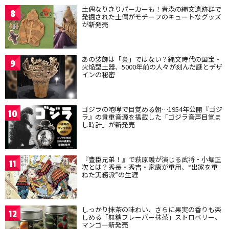
土偶なりきりパーカーも！青森の縄文遺跡群で
8
発掘された土偶がモチーフのキュートなグッズ
が新発売
あの装飾は「炎」ではない？縄文時代の国宝・
9
火焔型土器、5000年前の人々が刻んだ謎とデザ
インの秘密
ゴジラの咆哮で目覚める朝…1954年公開『ゴジ
10
ラ』の貴重音源を搭載した「ゴジラ音声目覚ま
し時計」が新発売
『豊臣兄弟！』で萩原護が演じる武将・小堀正
11
次とは？秀長・秀吉・家康が重用、“出家を重
ねた実務派”の生涯
しっかり抹茶の味わい、さらに果実の香りも楽
12
しめる「無糖フレーバー抹茶」ストロベリー、
マンゴー新発売