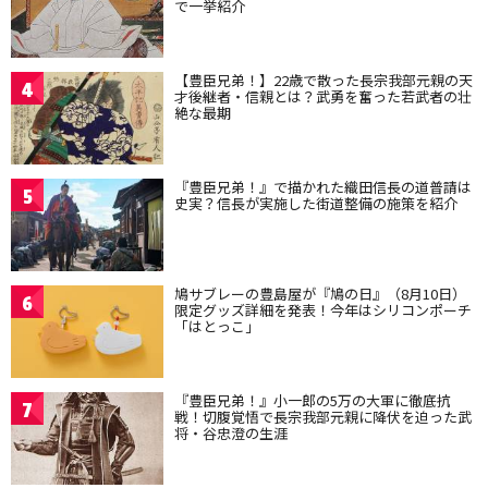
で一挙紹介
【豊臣兄弟！】22歳で散った長宗我部元親の天
4
才後継者・信親とは？武勇を奮った若武者の壮
絶な最期
『豊臣兄弟！』で描かれた織田信長の道普請は
5
史実？信長が実施した街道整備の施策を紹介
鳩サブレーの豊島屋が『鳩の日』（8月10日）
6
限定グッズ詳細を発表！今年はシリコンポーチ
「はとっこ」
『豊臣兄弟！』小一郎の5万の大軍に徹底抗
7
戦！切腹覚悟で長宗我部元親に降伏を迫った武
将・谷忠澄の生涯