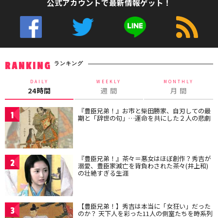
公式アカウントで最新情報ゲット！
ランキング
RANKING
DAILY
WEEKLY
MONTHLY
24時間
週 間
月 間
『豊臣兄弟！』お市と柴田勝家、自刃しての最
1
期と「辞世の句」…運命を共にした２人の悲劇
『豊臣兄弟！』茶々＝悪女はほぼ創作？秀吉が
2
溺愛、豊臣家滅亡を背負わされた茶々(井上和)
の壮絶すぎる生涯
【豊臣兄弟！】秀吉は本当に「女狂い」だった
3
のか？ 天下人を彩った11人の側室たちを時系列