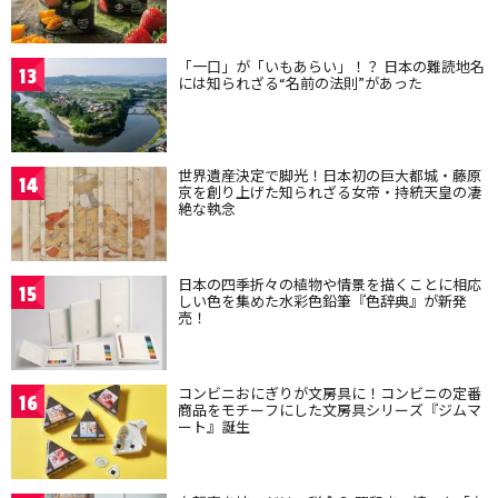
「一口」が「いもあらい」！？ 日本の難読地名
13
には知られざる“名前の法則”があった
世界遺産決定で脚光！日本初の巨大都城・藤原
14
京を創り上げた知られざる女帝・持統天皇の凄
絶な執念
日本の四季折々の植物や情景を描くことに相応
15
しい色を集めた水彩色鉛筆『色辞典』が新発
売！
コンビニおにぎりが文房具に！コンビニの定番
16
商品をモチーフにした文房具シリーズ『ジムマ
ート』誕生