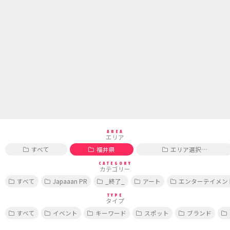
AREA
エリア
すべて
福井県
エリア選択…
CATEGORY
カテゴリー
すべて
Japaaan PR
_終了_
アート
エンターテイメン
TYPE
タイプ
すべて
イベント
キーワード
スポット
ブランド