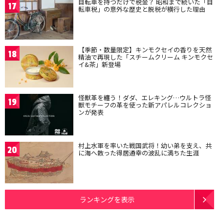
自転車を持つだけで税金？ 昭和まで続いた「自
17
転車税」の意外な歴史と脱税が横行した理由
【季節・数量限定】キンモクセイの香りを天然
18
精油で再現した「スチームクリーム キンモクセ
イ&茶」新登場
怪獣革を纏う！ダダ、エレキング…ウルトラ怪
19
獣モチーフの革を使った新アパレルコレクショ
ンが発表
村上水軍を率いた戦国武将！幼い弟を支え、共
20
に海へ散った得居通幸の波乱に満ちた生涯
ランキングを表示