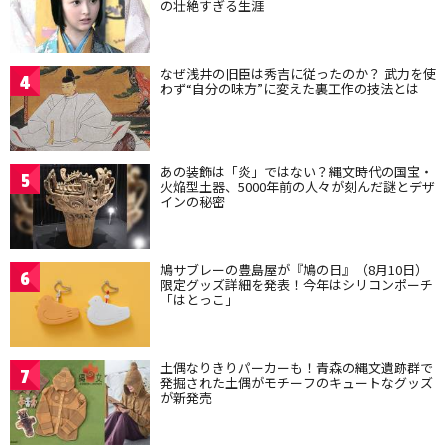
の壮絶すぎる生涯
なぜ浅井の旧臣は秀吉に従ったのか？ 武力を使
4
わず“自分の味方”に変えた裏工作の技法とは
あの装飾は「炎」ではない？縄文時代の国宝・
5
火焔型土器、5000年前の人々が刻んだ謎とデザ
インの秘密
鳩サブレーの豊島屋が『鳩の日』（8月10日）
6
限定グッズ詳細を発表！今年はシリコンポーチ
「はとっこ」
土偶なりきりパーカーも！青森の縄文遺跡群で
7
発掘された土偶がモチーフのキュートなグッズ
が新発売