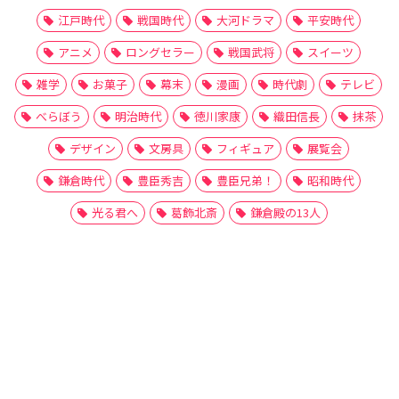
江戸時代
戦国時代
大河ドラマ
平安時代
アニメ
ロングセラー
戦国武将
スイーツ
雑学
お菓子
幕末
漫画
時代劇
テレビ
べらぼう
明治時代
徳川家康
織田信長
抹茶
デザイン
文房具
フィギュア
展覧会
鎌倉時代
豊臣秀吉
豊臣兄弟！
昭和時代
光る君へ
葛飾北斎
鎌倉殿の13人