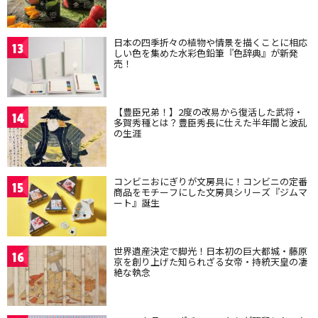
日本の四季折々の植物や情景を描くことに相応
13
しい色を集めた水彩色鉛筆『色辞典』が新発
売！
【豊臣兄弟！】2度の改易から復活した武将・
14
多賀秀種とは？豊臣秀長に仕えた半年間と波乱
の生涯
コンビニおにぎりが文房具に！コンビニの定番
15
商品をモチーフにした文房具シリーズ『ジムマ
ート』誕生
世界遺産決定で脚光！日本初の巨大都城・藤原
16
京を創り上げた知られざる女帝・持統天皇の凄
絶な執念