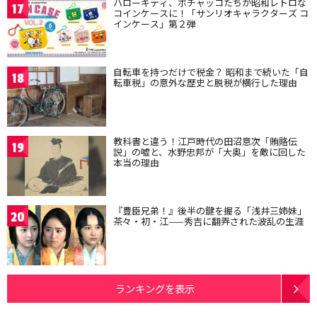
ハローキティ、ポチャッコたちが昭和レトロな
17
コインケースに！「サンリオキャラクターズ コ
インケース」第２弾
自転車を持つだけで税金？ 昭和まで続いた「自
18
転車税」の意外な歴史と脱税が横行した理由
教科書と違う！江戸時代の田沼意次「賄賂伝
19
説」の嘘と、水野忠邦が「大奥」を敵に回した
本当の理由
『豊臣兄弟！』後半の鍵を握る「浅井三姉妹」
20
茶々・初・江——秀吉に翻弄された波乱の生涯
ランキングを表示