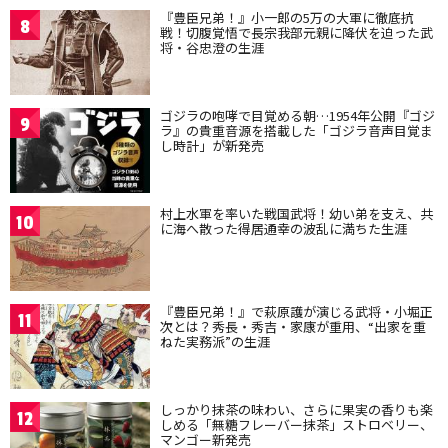
『豊臣兄弟！』小一郎の5万の大軍に徹底抗
8
戦！切腹覚悟で長宗我部元親に降伏を迫った武
将・谷忠澄の生涯
ゴジラの咆哮で目覚める朝…1954年公開『ゴジ
9
ラ』の貴重音源を搭載した「ゴジラ音声目覚ま
し時計」が新発売
村上水軍を率いた戦国武将！幼い弟を支え、共
10
に海へ散った得居通幸の波乱に満ちた生涯
『豊臣兄弟！』で萩原護が演じる武将・小堀正
11
次とは？秀長・秀吉・家康が重用、“出家を重
ねた実務派”の生涯
しっかり抹茶の味わい、さらに果実の香りも楽
12
しめる「無糖フレーバー抹茶」ストロベリー、
マンゴー新発売