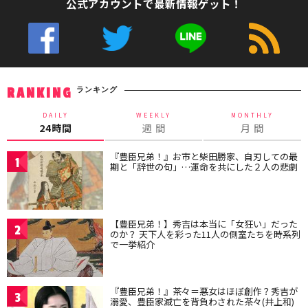
公式アカウントで最新情報ゲット！
ランキング
RANKING
DAILY
WEEKLY
MONTHLY
24時間
週 間
月 間
『豊臣兄弟！』お市と柴田勝家、自刃しての最
1
期と「辞世の句」…運命を共にした２人の悲劇
【豊臣兄弟！】秀吉は本当に「女狂い」だった
2
のか？ 天下人を彩った11人の側室たちを時系列
で一挙紹介
『豊臣兄弟！』茶々＝悪女はほぼ創作？秀吉が
3
溺愛、豊臣家滅亡を背負わされた茶々(井上和)