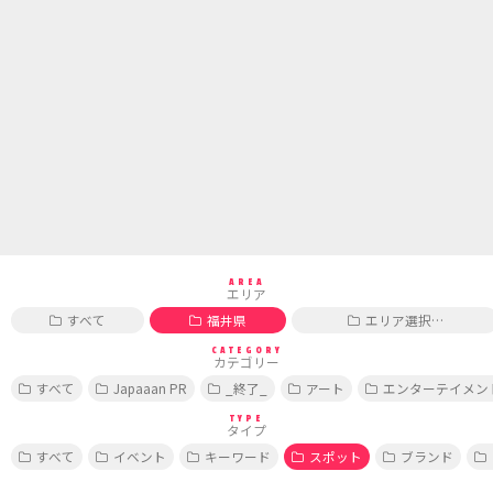
AREA
エリア
すべて
福井県
エリア選択…
CATEGORY
カテゴリー
すべて
Japaaan PR
_終了_
アート
エンターテイメン
TYPE
タイプ
すべて
イベント
キーワード
スポット
ブランド