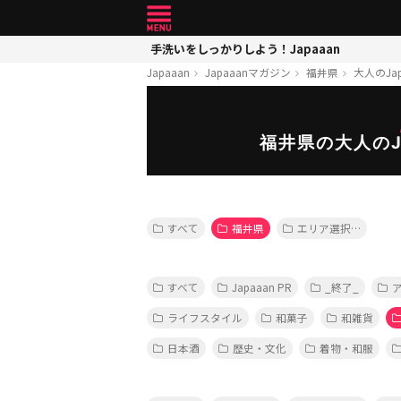
手洗いをしっかりしよう！Japaaan
Japaaan
Japaaanマガジン
福井県
大人のJap
福井県の大人のJ
すべて
福井県
エリア選択…
すべて
Japaaan PR
_終了_
ライフスタイル
和菓子
和雑貨
日本酒
歴史・文化
着物・和服