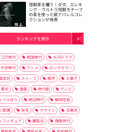
怪獣革を纏う！ダダ、エレキ
ング…ウルトラ怪獣モチーフ
の革を使った新アパレルコレ
クションが発表
ランキングを表示
江戸時代
戦国時代
大河ドラマ
平安時代
アニメ
ロングセラー
国武将
スイーツ
雑学
お菓子
幕末
漫画
時代劇
テレビ
べらぼう
明治時代
織田信長
川家康
抹茶
デザイン
文房具
フィギュア
展覧会
鎌倉時代
豊臣秀吉
豊臣兄弟！
昭和時代