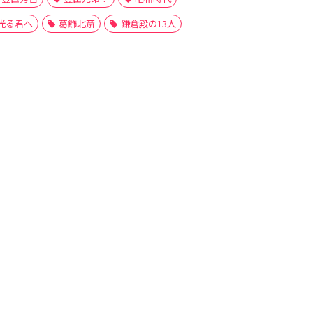
光る君へ
葛飾北斎
鎌倉殿の13人