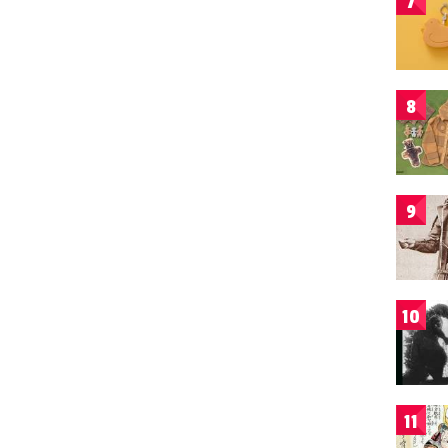
7
8
9
10
11