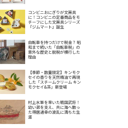
コンビニおにぎりが文房具
に！コンビニの定番商品をモ
チーフにした文房具シリーズ
『ジムマート』誕生
自転車を持つだけで税金？ 昭
和まで続いた「自転車税」の
意外な歴史と脱税が横行した
理由
【季節・数量限定】キンモク
セイの香りを天然精油で再現
した「スチームクリーム キン
モクセイ&茶」新登場
村上水軍を率いた戦国武将！
幼い弟を支え、共に海へ散っ
た得居通幸の波乱に満ちた生
涯