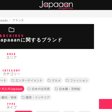
aaan
ブランド
ARCHIVES
apaaanに関するブランド
AREA
エリア
CATEGORY
カテゴリー
アート
エンターテイメント
グルメ
ファッション
大人のJapaaan
日本の古写真
日本画・浮世絵
観光・地域
雑貨・インテリア
TYPE
タイプ