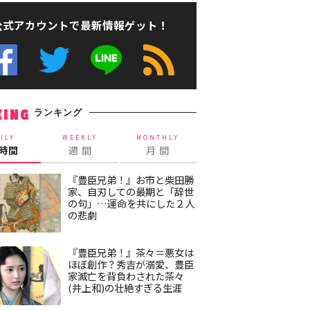
公式アカウントで最新情報ゲット！
ランキング
KING
ILY
WEEKLY
MONTHLY
4時間
週 間
月 間
『豊臣兄弟！』お市と柴田勝
家、自刃しての最期と「辞世
の句」…運命を共にした２人
の悲劇
『豊臣兄弟！』茶々＝悪女は
ほぼ創作？秀吉が溺愛、豊臣
家滅亡を背負わされた茶々
(井上和)の壮絶すぎる生涯