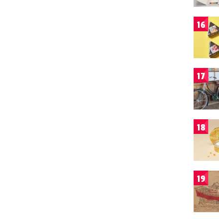
16
17
18
19