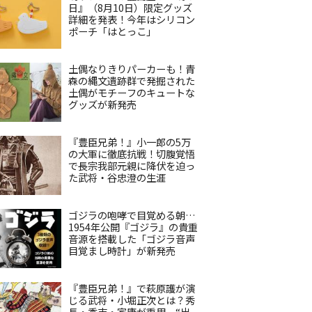
日』（8月10日）限定グッズ
詳細を発表！今年はシリコン
ポーチ「はとっこ」
土偶なりきりパーカーも！青
森の縄文遺跡群で発掘された
土偶がモチーフのキュートな
グッズが新発売
『豊臣兄弟！』小一郎の5万
の大軍に徹底抗戦！切腹覚悟
で長宗我部元親に降伏を迫っ
た武将・谷忠澄の生涯
ゴジラの咆哮で目覚める朝…
1954年公開『ゴジラ』の貴重
音源を搭載した「ゴジラ音声
目覚まし時計」が新発売
『豊臣兄弟！』で萩原護が演
じる武将・小堀正次とは？秀
長・秀吉・家康が重用、“出