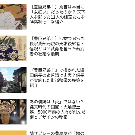
【豊臣兄弟！】秀吉は本当に
「女狂い」だったのか？ 天下
人を彩った11人の側室たちを
時系列で一挙紹介
【豊臣兄弟！】22歳で散った
長宗我部元親の天才後継者・
信親とは？武勇を奮った若武
者の壮絶な最期
『豊臣兄弟！』で描かれた織
田信長の道普請は史実？信長
が実施した街道整備の施策を
紹介
あの装飾は「炎」ではない？
縄文時代の国宝・火焔型土
器、5000年前の人々が刻んだ
謎とデザインの秘密
鳩サブレーの豊島屋が『鳩の