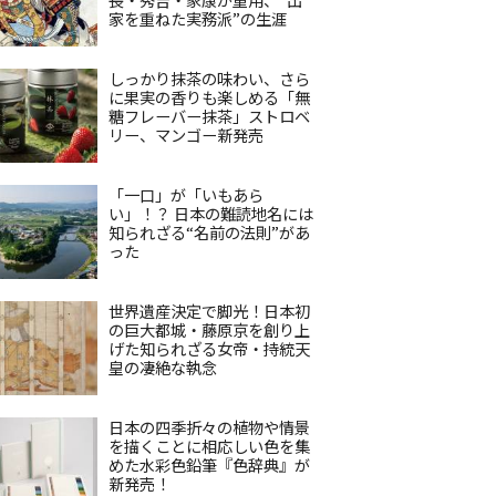
家を重ねた実務派”の生涯
しっかり抹茶の味わい、さら
に果実の香りも楽しめる「無
糖フレーバー抹茶」ストロベ
リー、マンゴー新発売
「一口」が「いもあら
い」！？ 日本の難読地名には
知られざる“名前の法則”があ
った
世界遺産決定で脚光！日本初
の巨大都城・藤原京を創り上
げた知られざる女帝・持統天
皇の凄絶な執念
日本の四季折々の植物や情景
を描くことに相応しい色を集
めた水彩色鉛筆『色辞典』が
新発売！