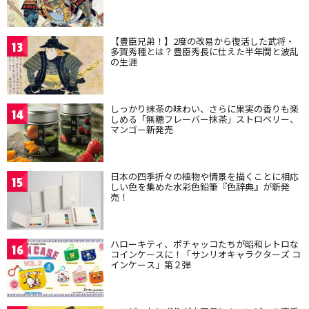
【豊臣兄弟！】2度の改易から復活した武将・
13
多賀秀種とは？豊臣秀長に仕えた半年間と波乱
の生涯
しっかり抹茶の味わい、さらに果実の香りも楽
14
しめる「無糖フレーバー抹茶」ストロベリー、
マンゴー新発売
日本の四季折々の植物や情景を描くことに相応
15
しい色を集めた水彩色鉛筆『色辞典』が新発
売！
ハローキティ、ポチャッコたちが昭和レトロな
16
コインケースに！「サンリオキャラクターズ コ
インケース」第２弾