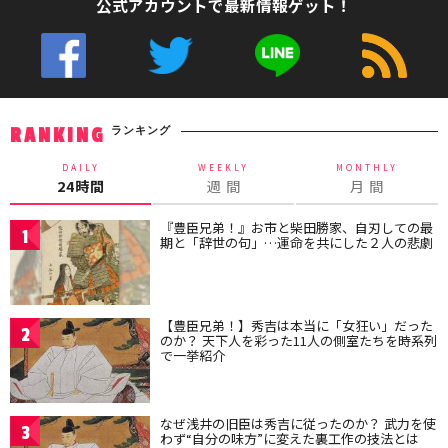
公式アカウントで最新情報ゲット！
ランキング
RANKING
DAILY
WEEKLY
MONTHLY
24時間
週 間
月 間
『豊臣兄弟！』お市と柴田勝家、自刃しての最
1
期と「辞世の句」…運命を共にした２人の悲劇
【豊臣兄弟！】秀吉は本当に「女狂い」だった
2
のか？ 天下人を彩った11人の側室たちを時系列
で一挙紹介
なぜ浅井の旧臣は秀吉に従ったのか？ 武力を使
3
わず“自分の味方”に変えた裏工作の技法とは