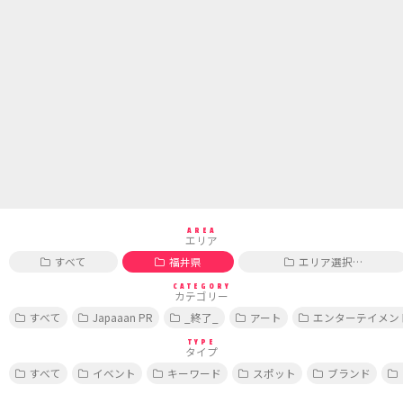
AREA
エリア
すべて
福井県
エリア選択…
CATEGORY
カテゴリー
すべて
Japaaan PR
_終了_
アート
エンターテイメン
TYPE
タイプ
すべて
イベント
キーワード
スポット
ブランド