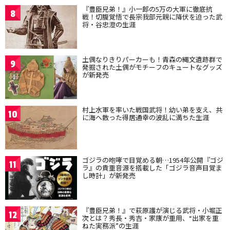
『豊臣兄弟！』小一郎の5万の大軍に徹底抗
8
戦！切腹覚悟で長宗我部元親に降伏を迫った武
将・谷忠澄の生涯
土偶なりきりパーカーも！青森の縄文遺跡群で
9
発掘された土偶がモチーフのキュートなグッズ
が新発売
村上水軍を率いた戦国武将！幼い弟を支え、共
10
に海へ散った得居通幸の波乱に満ちた生涯
ゴジラの咆哮で目覚める朝…1954年公開『ゴジ
11
ラ』の貴重音源を搭載した「ゴジラ音声目覚ま
し時計」が新発売
『豊臣兄弟！』で萩原護が演じる武将・小堀正
12
次とは？秀長・秀吉・家康が重用、“出家を重
ねた実務派”の生涯