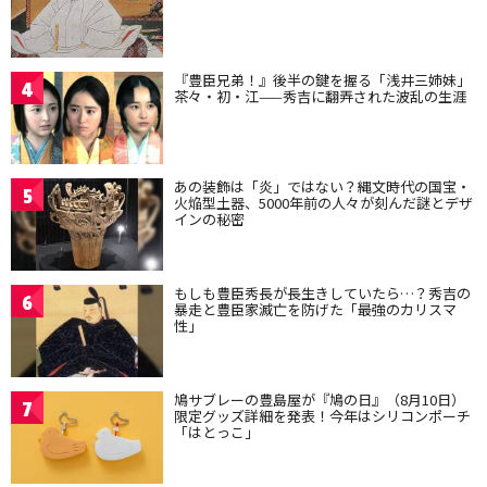
『豊臣兄弟！』後半の鍵を握る「浅井三姉妹」
4
茶々・初・江——秀吉に翻弄された波乱の生涯
あの装飾は「炎」ではない？縄文時代の国宝・
5
火焔型土器、5000年前の人々が刻んだ謎とデザ
インの秘密
もしも豊臣秀長が長生きしていたら…？秀吉の
6
暴走と豊臣家滅亡を防げた「最強のカリスマ
性」
鳩サブレーの豊島屋が『鳩の日』（8月10日）
7
限定グッズ詳細を発表！今年はシリコンポーチ
「はとっこ」