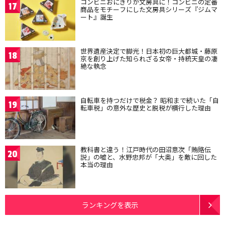
コンビニおにぎりが文房具に！コンビニの定番
17
商品をモチーフにした文房具シリーズ『ジムマ
ート』誕生
世界遺産決定で脚光！日本初の巨大都城・藤原
18
京を創り上げた知られざる女帝・持統天皇の凄
絶な執念
自転車を持つだけで税金？ 昭和まで続いた「自
19
転車税」の意外な歴史と脱税が横行した理由
教科書と違う！江戸時代の田沼意次「賄賂伝
20
説」の嘘と、水野忠邦が「大奥」を敵に回した
本当の理由
ランキングを表示