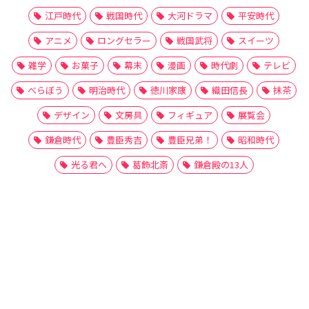
江戸時代
戦国時代
大河ドラマ
平安時代
アニメ
ロングセラー
戦国武将
スイーツ
雑学
お菓子
幕末
漫画
時代劇
テレビ
べらぼう
明治時代
徳川家康
織田信長
抹茶
デザイン
文房具
フィギュア
展覧会
鎌倉時代
豊臣秀吉
豊臣兄弟！
昭和時代
光る君へ
葛飾北斎
鎌倉殿の13人