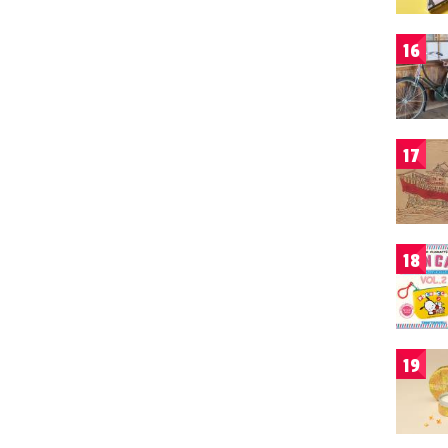
16
17
18
19