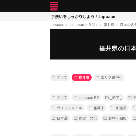
手洗いをしっかりしよう！Japaaan
Japaaan
Japaaanマガジン
福井県
日本の古
福井県の日
すべて
福井県
エリア選択…
すべて
Japaaan PR
_終了_
ライフスタイル
和菓子
和雑貨
日本酒
歴史・文化
着物・和服