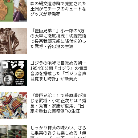
森の縄文遺跡群で発掘された
土偶がモチーフのキュートな
グッズが新発売
『豊臣兄弟！』小一郎の5万
の大軍に徹底抗戦！切腹覚悟
で長宗我部元親に降伏を迫っ
た武将・谷忠澄の生涯
ゴジラの咆哮で目覚める朝…
1954年公開『ゴジラ』の貴重
音源を搭載した「ゴジラ音声
目覚まし時計」が新発売
『豊臣兄弟！』で萩原護が演
じる武将・小堀正次とは？秀
長・秀吉・家康が重用、“出
家を重ねた実務派”の生涯
しっかり抹茶の味わい、さら
に果実の香りも楽しめる「無
糖フレーバー抹茶」ストロベ