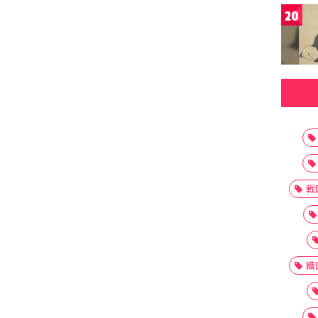
20
戦
織