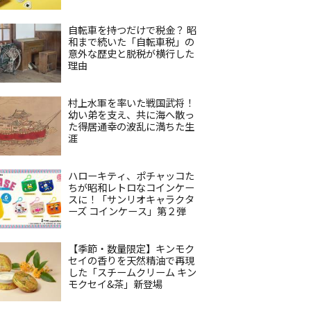
自転車を持つだけで税金？ 昭
和まで続いた「自転車税」の
意外な歴史と脱税が横行した
理由
村上水軍を率いた戦国武将！
幼い弟を支え、共に海へ散っ
た得居通幸の波乱に満ちた生
涯
ハローキティ、ポチャッコた
ちが昭和レトロなコインケー
スに！「サンリオキャラクタ
ーズ コインケース」第２弾
【季節・数量限定】キンモク
セイの香りを天然精油で再現
した「スチームクリーム キン
モクセイ&茶」新登場