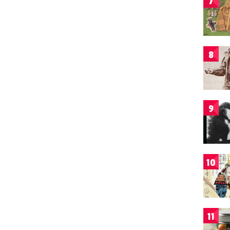
7
8
9
10
11