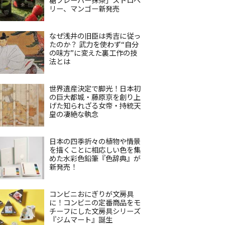
リー、マンゴー新発売
なぜ浅井の旧臣は秀吉に従っ
たのか？ 武力を使わず“自分
の味方”に変えた裏工作の技
法とは
世界遺産決定で脚光！日本初
の巨大都城・藤原京を創り上
げた知られざる女帝・持統天
皇の凄絶な執念
日本の四季折々の植物や情景
を描くことに相応しい色を集
めた水彩色鉛筆『色辞典』が
新発売！
コンビニおにぎりが文房具
に！コンビニの定番商品をモ
チーフにした文房具シリーズ
『ジムマート』誕生