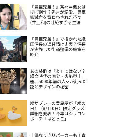
『豊臣兄弟！』茶々＝悪女は
ほぼ創作？秀吉が溺愛、豊臣
家滅亡を背負わされた茶々
(井上和)の壮絶すぎる生涯
『豊臣兄弟！』で描かれた織
田信長の道普請は史実？信長
が実施した街道整備の施策を
紹介
あの装飾は「炎」ではない？
縄文時代の国宝・火焔型土
器、5000年前の人々が刻んだ
謎とデザインの秘密
鳩サブレーの豊島屋が『鳩の
日』（8月10日）限定グッズ
詳細を発表！今年はシリコン
ポーチ「はとっこ」
土偶なりきりパーカーも！青