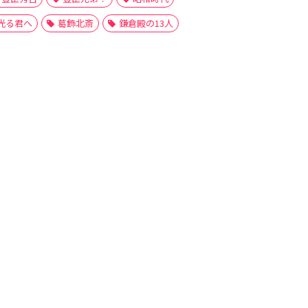
光る君へ
葛飾北斎
鎌倉殿の13人