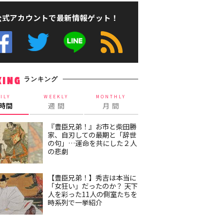
公式アカウントで最新情報ゲット！
ランキング
KING
ILY
WEEKLY
MONTHLY
4時間
週 間
月 間
『豊臣兄弟！』お市と柴田勝
家、自刃しての最期と「辞世
の句」…運命を共にした２人
の悲劇
【豊臣兄弟！】秀吉は本当に
「女狂い」だったのか？ 天下
人を彩った11人の側室たちを
時系列で一挙紹介