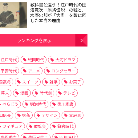
教科書と違う！江戸時代の田
沼意次「賄賂伝説」の嘘と、
水野忠邦が「大奥」を敵に回
した本当の理由
ランキングを表示
江戸時代
戦国時代
大河ドラマ
平安時代
アニメ
ロングセラー
国武将
スイーツ
雑学
お菓子
幕末
漫画
時代劇
テレビ
べらぼう
明治時代
徳川家康
田信長
抹茶
デザイン
文房具
フィギュア
展覧会
鎌倉時代
豊臣秀吉
豊臣兄弟！
昭和時代