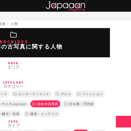
写真
人物
ARCHIVES
本の古写真に関する人物
AREA
エリア
CATEGORY
カテゴリー
アート
エンターテイメント
グルメ
ファッション
大人のJapaaan
日本の古写真
日本画・浮世絵
観光・地域
雑貨・インテリア
TYPE
タイプ