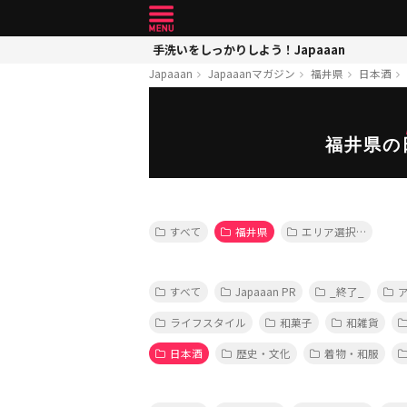
手洗いをしっかりしよう！Japaaan
Japaaan
Japaaanマガジン
福井県
日本酒
福井県の
すべて
福井県
エリア選択…
すべて
Japaaan PR
_終了_
ライフスタイル
和菓子
和雑貨
日本酒
歴史・文化
着物・和服