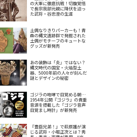
の大軍に徹底抗戦！切腹覚悟
で長宗我部元親に降伏を迫っ
た武将・谷忠澄の生涯
土偶なりきりパーカーも！青
森の縄文遺跡群で発掘された
土偶がモチーフのキュートな
グッズが新発売
あの装飾は「炎」ではない？
縄文時代の国宝・火焔型土
器、5000年前の人々が刻んだ
謎とデザインの秘密
ゴジラの咆哮で目覚める朝…
1954年公開『ゴジラ』の貴重
音源を搭載した「ゴジラ音声
目覚まし時計」が新発売
『豊臣兄弟！』で萩原護が演
じる武将・小堀正次とは？秀
長・秀吉・家康が重用、“出