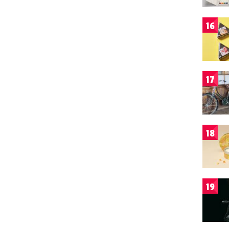
16
17
18
19