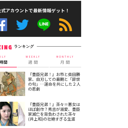
公式アカウントで最新情報ゲット！
ランキング
KING
ILY
WEEKLY
MONTHLY
4時間
週 間
月 間
『豊臣兄弟！』お市と柴田勝
家、自刃しての最期と「辞世
の句」…運命を共にした２人
の悲劇
『豊臣兄弟！』茶々＝悪女は
ほぼ創作？秀吉が溺愛、豊臣
家滅亡を背負わされた茶々
(井上和)の壮絶すぎる生涯