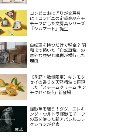
コンビニおにぎりが文房具
に！コンビニの定番商品をモ
チーフにした文房具シリーズ
『ジムマート』誕生
自転車を持つだけで税金？ 昭
和まで続いた「自転車税」の
意外な歴史と脱税が横行した
理由
【季節・数量限定】キンモク
セイの香りを天然精油で再現
した「スチームクリーム キン
モクセイ&茶」新登場
怪獣革を纏う！ダダ、エレキ
ング…ウルトラ怪獣モチーフ
の革を使った新アパレルコレ
クションが発表