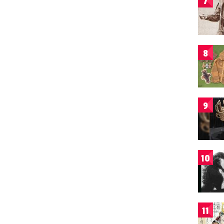
7
8
9
10
11