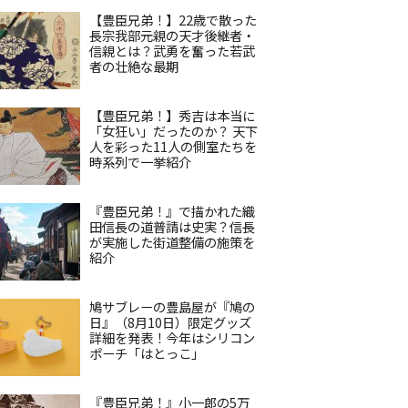
【豊臣兄弟！】22歳で散った
長宗我部元親の天才後継者・
信親とは？武勇を奮った若武
者の壮絶な最期
【豊臣兄弟！】秀吉は本当に
「女狂い」だったのか？ 天下
人を彩った11人の側室たちを
時系列で一挙紹介
『豊臣兄弟！』で描かれた織
田信長の道普請は史実？信長
が実施した街道整備の施策を
紹介
鳩サブレーの豊島屋が『鳩の
日』（8月10日）限定グッズ
詳細を発表！今年はシリコン
ポーチ「はとっこ」
『豊臣兄弟！』小一郎の5万