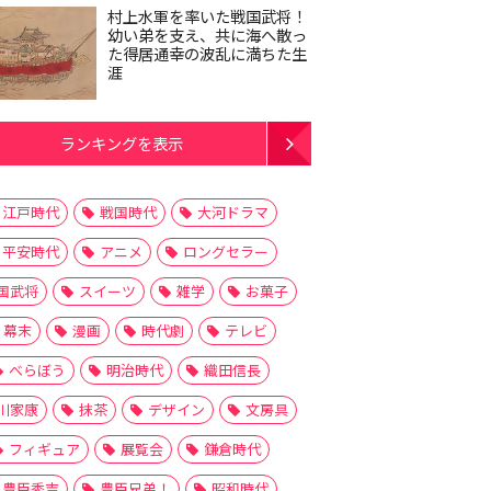
村上水軍を率いた戦国武将！
幼い弟を支え、共に海へ散っ
た得居通幸の波乱に満ちた生
涯
ランキングを表示
江戸時代
戦国時代
大河ドラマ
平安時代
アニメ
ロングセラー
国武将
スイーツ
雑学
お菓子
幕末
漫画
時代劇
テレビ
べらぼう
明治時代
織田信長
川家康
抹茶
デザイン
文房具
フィギュア
展覧会
鎌倉時代
豊臣秀吉
豊臣兄弟！
昭和時代