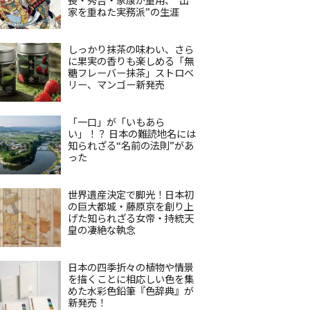
家を重ねた実務派”の生涯
しっかり抹茶の味わい、さら
に果実の香りも楽しめる「無
糖フレーバー抹茶」ストロベ
リー、マンゴー新発売
「一口」が「いもあら
い」！？ 日本の難読地名には
知られざる“名前の法則”があ
った
世界遺産決定で脚光！日本初
の巨大都城・藤原京を創り上
げた知られざる女帝・持統天
皇の凄絶な執念
日本の四季折々の植物や情景
を描くことに相応しい色を集
めた水彩色鉛筆『色辞典』が
新発売！