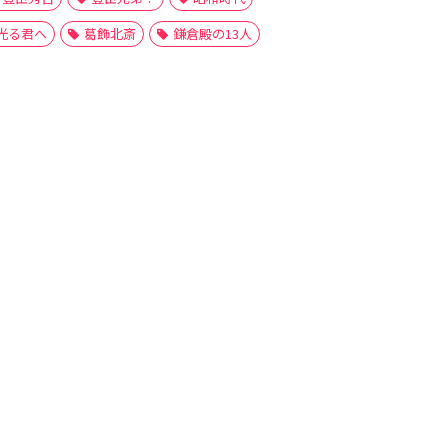
光る君へ
葛飾北斎
鎌倉殿の13人