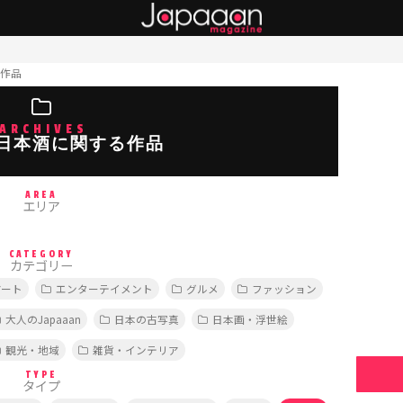
作品
ARCHIVES
日本酒に関する作品
AREA
エリア
CATEGORY
カテゴリー
アート
エンターテイメント
グルメ
ファッション
大人のJapaaan
日本の古写真
日本画・浮世絵
観光・地域
雑貨・インテリア
TYPE
タイプ