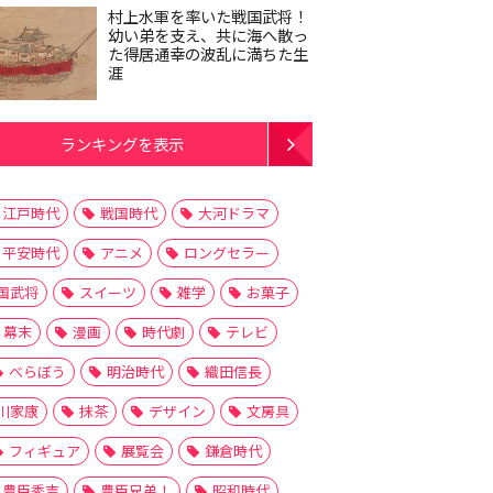
村上水軍を率いた戦国武将！
幼い弟を支え、共に海へ散っ
た得居通幸の波乱に満ちた生
涯
ランキングを表示
江戸時代
戦国時代
大河ドラマ
平安時代
アニメ
ロングセラー
国武将
スイーツ
雑学
お菓子
幕末
漫画
時代劇
テレビ
べらぼう
明治時代
織田信長
川家康
抹茶
デザイン
文房具
フィギュア
展覧会
鎌倉時代
豊臣秀吉
豊臣兄弟！
昭和時代