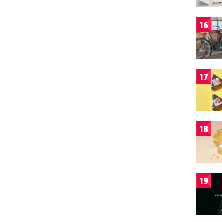
16
17
18
19