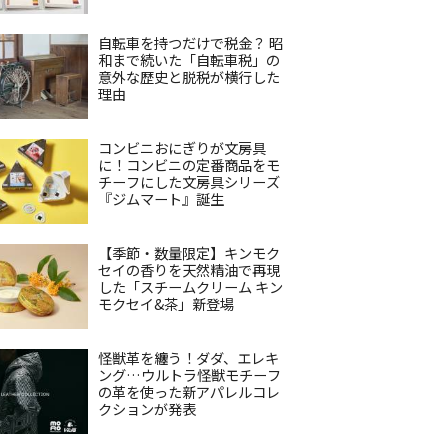
自転車を持つだけで税金？ 昭
和まで続いた「自転車税」の
意外な歴史と脱税が横行した
理由
コンビニおにぎりが文房具
に！コンビニの定番商品をモ
チーフにした文房具シリーズ
『ジムマート』誕生
【季節・数量限定】キンモク
セイの香りを天然精油で再現
した「スチームクリーム キン
モクセイ&茶」新登場
怪獣革を纏う！ダダ、エレキ
ング…ウルトラ怪獣モチーフ
の革を使った新アパレルコレ
クションが発表