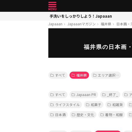
手洗いをしっかりしよう！Japaaan
Japaaan
Japaaanマガジン
福井県
日本画・
福井県の日本画
すべて
福井県
エリア選択…
すべて
Japaaan PR
_終了_
ライフスタイル
和菓子
和雑貨
日本酒
歴史・文化
着物・和服