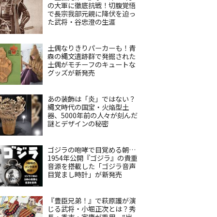
の大軍に徹底抗戦！切腹覚悟
で長宗我部元親に降伏を迫っ
た武将・谷忠澄の生涯
土偶なりきりパーカーも！青
森の縄文遺跡群で発掘された
土偶がモチーフのキュートな
グッズが新発売
あの装飾は「炎」ではない？
縄文時代の国宝・火焔型土
器、5000年前の人々が刻んだ
謎とデザインの秘密
ゴジラの咆哮で目覚める朝…
1954年公開『ゴジラ』の貴重
音源を搭載した「ゴジラ音声
目覚まし時計」が新発売
『豊臣兄弟！』で萩原護が演
じる武将・小堀正次とは？秀
長・秀吉・家康が重用、“出