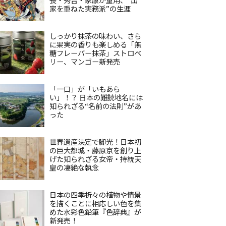
家を重ねた実務派”の生涯
しっかり抹茶の味わい、さら
に果実の香りも楽しめる「無
糖フレーバー抹茶」ストロベ
リー、マンゴー新発売
「一口」が「いもあら
い」！？ 日本の難読地名には
知られざる“名前の法則”があ
った
世界遺産決定で脚光！日本初
の巨大都城・藤原京を創り上
げた知られざる女帝・持統天
皇の凄絶な執念
日本の四季折々の植物や情景
を描くことに相応しい色を集
めた水彩色鉛筆『色辞典』が
新発売！