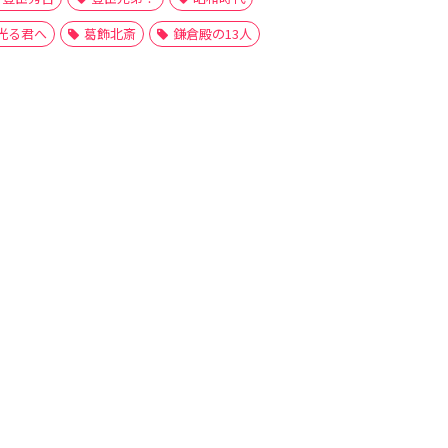
光る君へ
葛飾北斎
鎌倉殿の13人