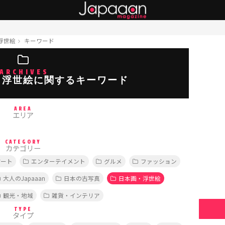
浮世絵
キーワード
ARCHIVES
・浮世絵に関するキーワード
AREA
エリア
CATEGORY
カテゴリー
アート
エンターテイメント
グルメ
ファッション
大人のJapaaan
日本の古写真
日本画・浮世絵
観光・地域
雑貨・インテリア
TYPE
タイプ