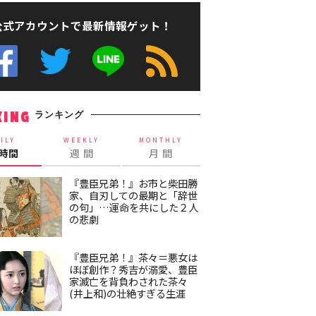
公式アカウントで最新情報ゲット！
ランキング
KING
ILY
WEEKLY
MONTHLY
4時間
週 間
月 間
『豊臣兄弟！』お市と柴田勝
家、自刃しての最期と「辞世
の句」…運命を共にした２人
の悲劇
『豊臣兄弟！』茶々＝悪女は
ほぼ創作？秀吉が溺愛、豊臣
家滅亡を背負わされた茶々
(井上和)の壮絶すぎる生涯