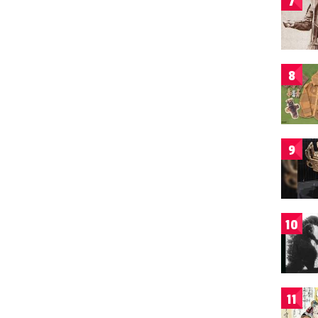
7
8
9
10
11