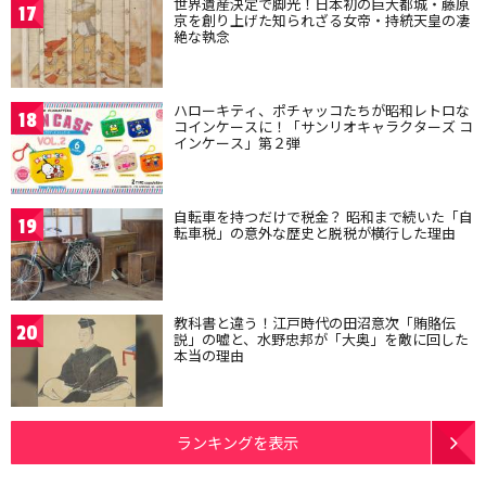
世界遺産決定で脚光！日本初の巨大都城・藤原
17
京を創り上げた知られざる女帝・持統天皇の凄
絶な執念
ハローキティ、ポチャッコたちが昭和レトロな
18
コインケースに！「サンリオキャラクターズ コ
インケース」第２弾
自転車を持つだけで税金？ 昭和まで続いた「自
19
転車税」の意外な歴史と脱税が横行した理由
教科書と違う！江戸時代の田沼意次「賄賂伝
20
説」の嘘と、水野忠邦が「大奥」を敵に回した
本当の理由
ランキングを表示