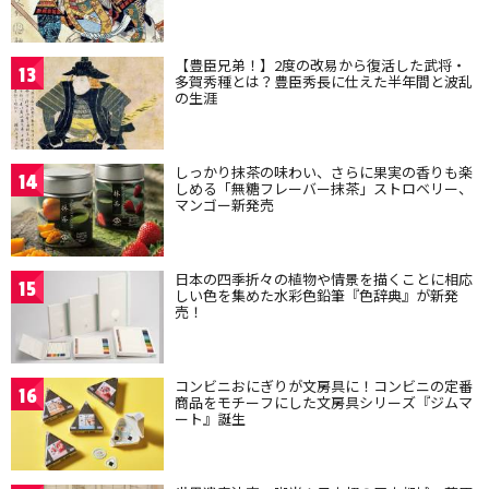
【豊臣兄弟！】2度の改易から復活した武将・
13
多賀秀種とは？豊臣秀長に仕えた半年間と波乱
の生涯
しっかり抹茶の味わい、さらに果実の香りも楽
14
しめる「無糖フレーバー抹茶」ストロベリー、
マンゴー新発売
日本の四季折々の植物や情景を描くことに相応
15
しい色を集めた水彩色鉛筆『色辞典』が新発
売！
コンビニおにぎりが文房具に！コンビニの定番
16
商品をモチーフにした文房具シリーズ『ジムマ
ート』誕生