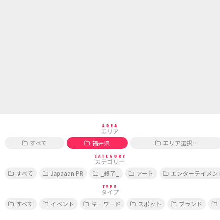
AREA
エリア
すべて
福井県
エリア選択…
CATEGORY
カテゴリー
すべて
Japaaan PR
_終了_
アート
エンターテイメン
TYPE
タイプ
すべて
イベント
キーワード
スポット
ブランド