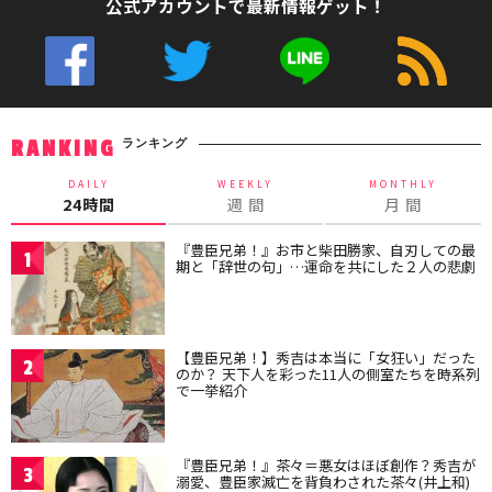
公式アカウントで最新情報ゲット！
ランキング
RANKING
DAILY
WEEKLY
MONTHLY
24時間
週 間
月 間
『豊臣兄弟！』お市と柴田勝家、自刃しての最
1
期と「辞世の句」…運命を共にした２人の悲劇
【豊臣兄弟！】秀吉は本当に「女狂い」だった
2
のか？ 天下人を彩った11人の側室たちを時系列
で一挙紹介
『豊臣兄弟！』茶々＝悪女はほぼ創作？秀吉が
3
溺愛、豊臣家滅亡を背負わされた茶々(井上和)