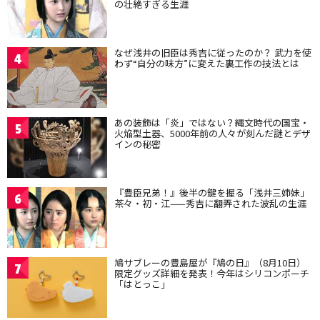
の壮絶すぎる生涯
なぜ浅井の旧臣は秀吉に従ったのか？ 武力を使
4
わず“自分の味方”に変えた裏工作の技法とは
あの装飾は「炎」ではない？縄文時代の国宝・
5
火焔型土器、5000年前の人々が刻んだ謎とデザ
インの秘密
『豊臣兄弟！』後半の鍵を握る「浅井三姉妹」
6
茶々・初・江——秀吉に翻弄された波乱の生涯
鳩サブレーの豊島屋が『鳩の日』（8月10日）
7
限定グッズ詳細を発表！今年はシリコンポーチ
「はとっこ」