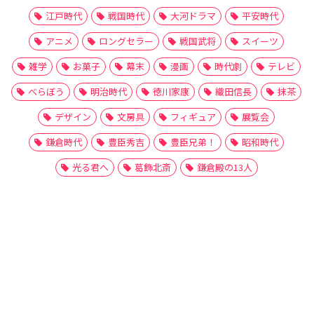
江戸時代
戦国時代
大河ドラマ
平安時代
アニメ
ロングセラー
戦国武将
スイーツ
雑学
お菓子
幕末
漫画
時代劇
テレビ
べらぼう
明治時代
徳川家康
織田信長
抹茶
デザイン
文房具
フィギュア
展覧会
鎌倉時代
豊臣秀吉
豊臣兄弟！
昭和時代
光る君へ
葛飾北斎
鎌倉殿の13人