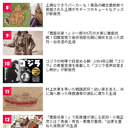
土偶なりきりパーカーも！青森の縄文遺跡群で
8
発掘された土偶がモチーフのキュートなグッズ
が新発売
『豊臣兄弟！』小一郎の5万の大軍に徹底抗
9
戦！切腹覚悟で長宗我部元親に降伏を迫った武
将・谷忠澄の生涯
ゴジラの咆哮で目覚める朝…1954年公開『ゴジ
10
ラ』の貴重音源を搭載した「ゴジラ音声目覚ま
し時計」が新発売
村上水軍を率いた戦国武将！幼い弟を支え、共
11
に海へ散った得居通幸の波乱に満ちた生涯
『豊臣兄弟！』で萩原護が演じる武将・小堀正
12
次とは？秀長・秀吉・家康が重用、“出家を重
ねた実務派”の生涯