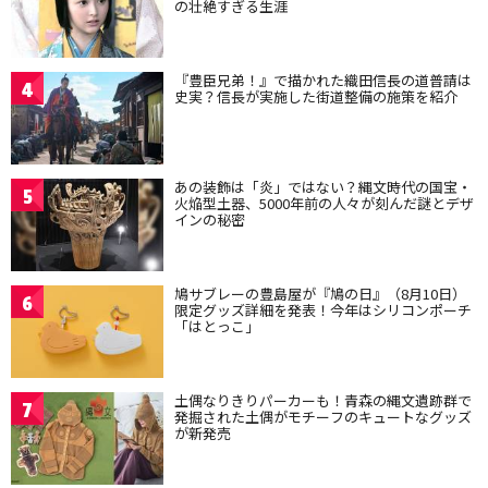
の壮絶すぎる生涯
『豊臣兄弟！』で描かれた織田信長の道普請は
4
史実？信長が実施した街道整備の施策を紹介
あの装飾は「炎」ではない？縄文時代の国宝・
5
火焔型土器、5000年前の人々が刻んだ謎とデザ
インの秘密
鳩サブレーの豊島屋が『鳩の日』（8月10日）
6
限定グッズ詳細を発表！今年はシリコンポーチ
「はとっこ」
土偶なりきりパーカーも！青森の縄文遺跡群で
7
発掘された土偶がモチーフのキュートなグッズ
が新発売