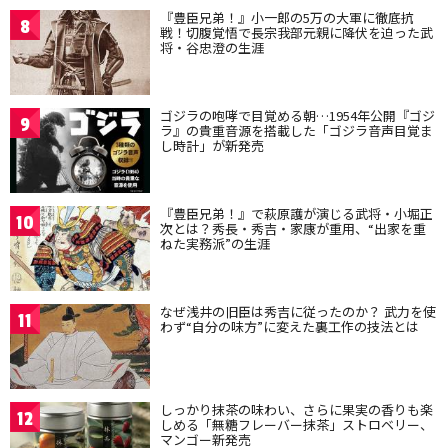
『豊臣兄弟！』小一郎の5万の大軍に徹底抗
8
戦！切腹覚悟で長宗我部元親に降伏を迫った武
将・谷忠澄の生涯
ゴジラの咆哮で目覚める朝…1954年公開『ゴジ
9
ラ』の貴重音源を搭載した「ゴジラ音声目覚ま
し時計」が新発売
『豊臣兄弟！』で萩原護が演じる武将・小堀正
10
次とは？秀長・秀吉・家康が重用、“出家を重
ねた実務派”の生涯
なぜ浅井の旧臣は秀吉に従ったのか？ 武力を使
11
わず“自分の味方”に変えた裏工作の技法とは
しっかり抹茶の味わい、さらに果実の香りも楽
12
しめる「無糖フレーバー抹茶」ストロベリー、
マンゴー新発売