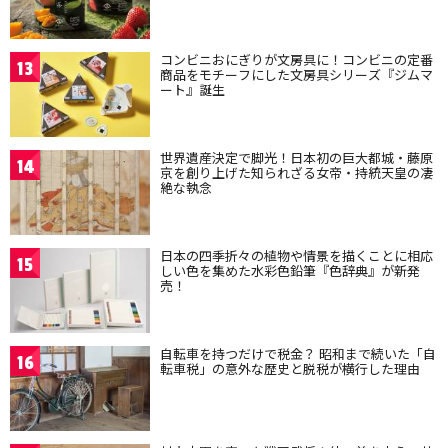
コンビニおにぎりが文房具に！コンビニの定番
13
商品をモチーフにした文房具シリーズ『ジムマ
ート』誕生
世界遺産決定で脚光！日本初の巨大都城・藤原
14
京を創り上げた知られざる女帝・持統天皇の凄
絶な執念
日本の四季折々の植物や情景を描くことに相応
15
しい色を集めた水彩色鉛筆『色辞典』が新発
売！
自転車を持つだけで税金？ 昭和まで続いた「自
16
転車税」の意外な歴史と脱税が横行した理由