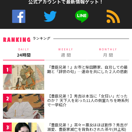
公式アカウントで最新情報ゲット！
ランキング
RANKING
DAILY
WEEKLY
MONTHLY
24時間
週 間
月 間
『豊臣兄弟！』お市と柴田勝家、自刃しての最
1
期と「辞世の句」…運命を共にした２人の悲劇
【豊臣兄弟！】秀吉は本当に「女狂い」だった
2
のか？ 天下人を彩った11人の側室たちを時系列
で一挙紹介
『豊臣兄弟！』茶々＝悪女はほぼ創作？秀吉が
3
溺愛、豊臣家滅亡を背負わされた茶々(井上和)