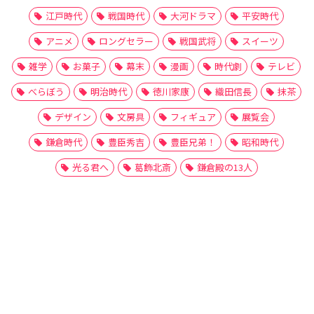
江戸時代
戦国時代
大河ドラマ
平安時代
アニメ
ロングセラー
戦国武将
スイーツ
雑学
お菓子
幕末
漫画
時代劇
テレビ
べらぼう
明治時代
徳川家康
織田信長
抹茶
デザイン
文房具
フィギュア
展覧会
鎌倉時代
豊臣秀吉
豊臣兄弟！
昭和時代
光る君へ
葛飾北斎
鎌倉殿の13人