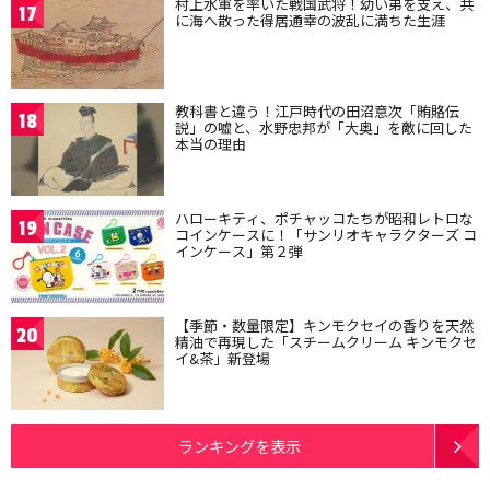
村上水軍を率いた戦国武将！幼い弟を支え、共
17
に海へ散った得居通幸の波乱に満ちた生涯
教科書と違う！江戸時代の田沼意次「賄賂伝
18
説」の嘘と、水野忠邦が「大奥」を敵に回した
本当の理由
ハローキティ、ポチャッコたちが昭和レトロな
19
コインケースに！「サンリオキャラクターズ コ
インケース」第２弾
【季節・数量限定】キンモクセイの香りを天然
20
精油で再現した「スチームクリーム キンモクセ
イ&茶」新登場
ランキングを表示