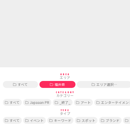
AREA
エリア
すべて
福井県
エリア選択…
CATEGORY
カテゴリー
すべて
Japaaan PR
_終了_
アート
エンターテイメン
TYPE
タイプ
すべて
イベント
キーワード
スポット
ブランド