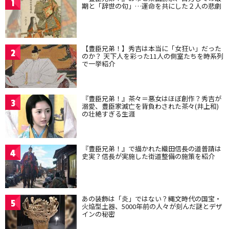
1
期と「辞世の句」…運命を共にした２人の悲劇
【豊臣兄弟！】秀吉は本当に「女狂い」だった
2
のか？ 天下人を彩った11人の側室たちを時系列
で一挙紹介
『豊臣兄弟！』茶々＝悪女はほぼ創作？秀吉が
3
溺愛、豊臣家滅亡を背負わされた茶々(井上和)
の壮絶すぎる生涯
『豊臣兄弟！』で描かれた織田信長の道普請は
4
史実？信長が実施した街道整備の施策を紹介
あの装飾は「炎」ではない？縄文時代の国宝・
5
火焔型土器、5000年前の人々が刻んだ謎とデザ
インの秘密