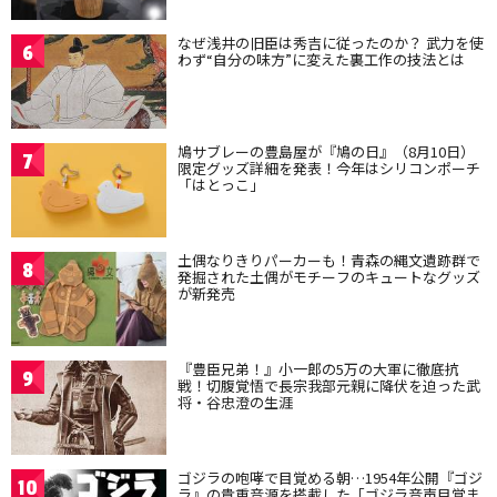
なぜ浅井の旧臣は秀吉に従ったのか？ 武力を使
6
わず“自分の味方”に変えた裏工作の技法とは
鳩サブレーの豊島屋が『鳩の日』（8月10日）
7
限定グッズ詳細を発表！今年はシリコンポーチ
「はとっこ」
土偶なりきりパーカーも！青森の縄文遺跡群で
8
発掘された土偶がモチーフのキュートなグッズ
が新発売
『豊臣兄弟！』小一郎の5万の大軍に徹底抗
9
戦！切腹覚悟で長宗我部元親に降伏を迫った武
将・谷忠澄の生涯
ゴジラの咆哮で目覚める朝…1954年公開『ゴジ
10
ラ』の貴重音源を搭載した「ゴジラ音声目覚ま