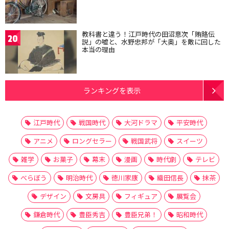
教科書と違う！江戸時代の田沼意次「賄賂伝
20
説」の嘘と、水野忠邦が「大奥」を敵に回した
本当の理由
ランキングを表示
江戸時代
戦国時代
大河ドラマ
平安時代
アニメ
ロングセラー
戦国武将
スイーツ
雑学
お菓子
幕末
漫画
時代劇
テレビ
べらぼう
明治時代
徳川家康
織田信長
抹茶
デザイン
文房具
フィギュア
展覧会
鎌倉時代
豊臣秀吉
豊臣兄弟！
昭和時代