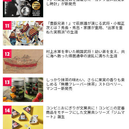
し時計」が新発売
『豊臣兄弟！』で萩原護が演じる武将・小堀正
11
次とは？秀長・秀吉・家康が重用、“出家を重
ねた実務派”の生涯
村上水軍を率いた戦国武将！幼い弟を支え、共
12
に海へ散った得居通幸の波乱に満ちた生涯
しっかり抹茶の味わい、さらに果実の香りも楽
13
しめる「無糖フレーバー抹茶」ストロベリー、
マンゴー新発売
コンビニおにぎりが文房具に！コンビニの定番
14
商品をモチーフにした文房具シリーズ『ジムマ
ート』誕生