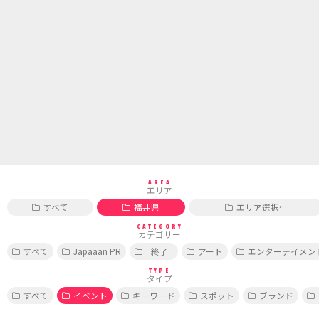
AREA
エリア
すべて
福井県
エリア選択…
CATEGORY
カテゴリー
すべて
Japaaan PR
_終了_
アート
エンターテイメン
TYPE
タイプ
すべて
イベント
キーワード
スポット
ブランド