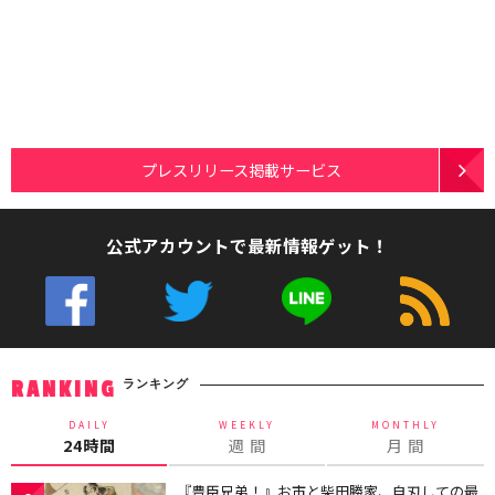
プレスリリース掲載サービス
公式アカウントで最新情報ゲット！
ランキング
RANKING
DAILY
WEEKLY
MONTHLY
24時間
週 間
月 間
『豊臣兄弟！』お市と柴田勝家、自刃しての最