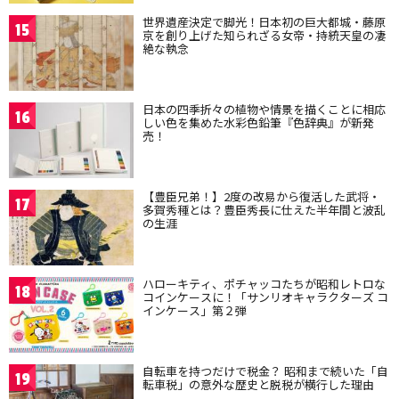
世界遺産決定で脚光！日本初の巨大都城・藤原
15
京を創り上げた知られざる女帝・持統天皇の凄
絶な執念
日本の四季折々の植物や情景を描くことに相応
16
しい色を集めた水彩色鉛筆『色辞典』が新発
売！
【豊臣兄弟！】2度の改易から復活した武将・
17
多賀秀種とは？豊臣秀長に仕えた半年間と波乱
の生涯
ハローキティ、ポチャッコたちが昭和レトロな
18
コインケースに！「サンリオキャラクターズ コ
インケース」第２弾
自転車を持つだけで税金？ 昭和まで続いた「自
19
転車税」の意外な歴史と脱税が横行した理由