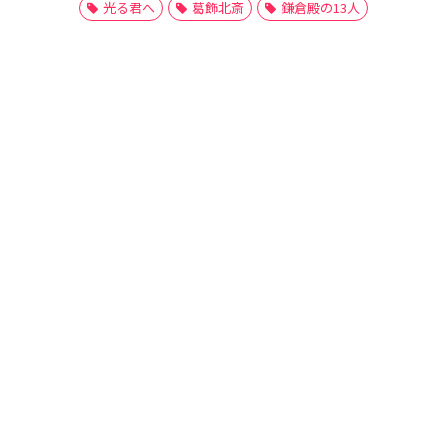
光る君へ
葛飾北斎
鎌倉殿の13人