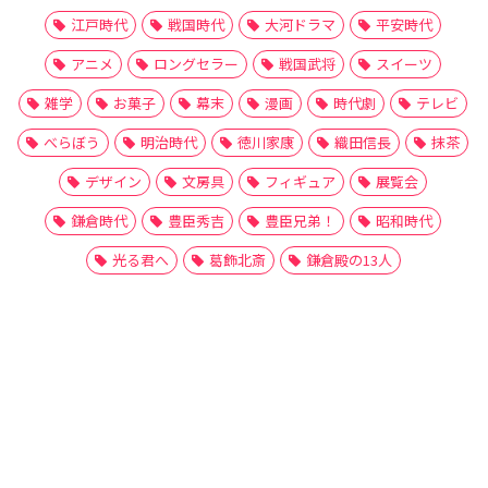
江戸時代
戦国時代
大河ドラマ
平安時代
アニメ
ロングセラー
戦国武将
スイーツ
雑学
お菓子
幕末
漫画
時代劇
テレビ
べらぼう
明治時代
徳川家康
織田信長
抹茶
デザイン
文房具
フィギュア
展覧会
鎌倉時代
豊臣秀吉
豊臣兄弟！
昭和時代
光る君へ
葛飾北斎
鎌倉殿の13人