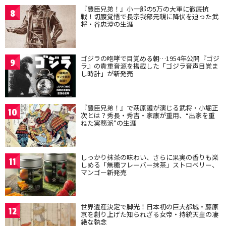
『豊臣兄弟！』小一郎の5万の大軍に徹底抗
8
戦！切腹覚悟で長宗我部元親に降伏を迫った武
将・谷忠澄の生涯
ゴジラの咆哮で目覚める朝…1954年公開『ゴジ
9
ラ』の貴重音源を搭載した「ゴジラ音声目覚ま
し時計」が新発売
『豊臣兄弟！』で萩原護が演じる武将・小堀正
10
次とは？秀長・秀吉・家康が重用、“出家を重
ねた実務派”の生涯
しっかり抹茶の味わい、さらに果実の香りも楽
11
しめる「無糖フレーバー抹茶」ストロベリー、
マンゴー新発売
世界遺産決定で脚光！日本初の巨大都城・藤原
12
京を創り上げた知られざる女帝・持統天皇の凄
絶な執念