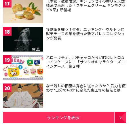
【季節・数量限定】キンモクセイの香りを天然
17
精油で再現した「スチームクリーム キンモクセ
イ&茶」新登場
怪獣革を纏う！ダダ、エレキング…ウルトラ怪
18
獣モチーフの革を使った新アパレルコレクショ
ンが発表
ハローキティ、ポチャッコたちが昭和レトロな
19
コインケースに！「サンリオキャラクターズ コ
インケース」第２弾
なぜ浅井の旧臣は秀吉に従ったのか？ 武力を使
20
わず“自分の味方”に変えた裏工作の技法とは
ランキングを表示