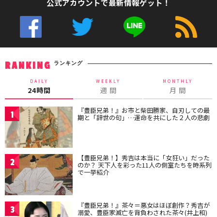
公式アカウントで最新情報ゲット！
ランキング
RANKING
DAILY
WEEKLY
MONTHLY
24時間
週 間
月 間
『豊臣兄弟！』お市と柴田勝家、自刃しての最
1
期と「辞世の句」…運命を共にした２人の悲劇
【豊臣兄弟！】秀吉は本当に「女狂い」だった
2
のか？ 天下人を彩った11人の側室たちを時系列
で一挙紹介
『豊臣兄弟！』茶々＝悪女はほぼ創作？秀吉が
3
溺愛、豊臣家滅亡を背負わされた茶々(井上和)