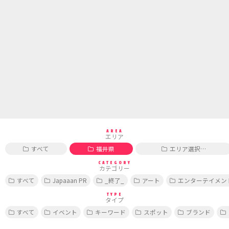
AREA
エリア
すべて
福井県
エリア選択…
CATEGORY
カテゴリー
すべて
Japaaan PR
_終了_
アート
エンターテイメン
TYPE
タイプ
すべて
イベント
キーワード
スポット
ブランド