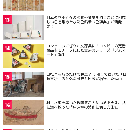
日本の四季折々の植物や情景を描くことに相応
13
しい色を集めた水彩色鉛筆『色辞典』が新発
売！
コンビニおにぎりが文房具に！コンビニの定番
14
商品をモチーフにした文房具シリーズ『ジムマ
ート』誕生
自転車を持つだけで税金？ 昭和まで続いた「自
15
転車税」の意外な歴史と脱税が横行した理由
村上水軍を率いた戦国武将！幼い弟を支え、共
16
に海へ散った得居通幸の波乱に満ちた生涯