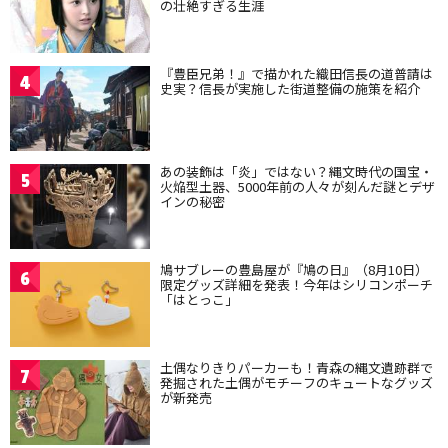
の壮絶すぎる生涯
『豊臣兄弟！』で描かれた織田信長の道普請は
4
史実？信長が実施した街道整備の施策を紹介
あの装飾は「炎」ではない？縄文時代の国宝・
5
火焔型土器、5000年前の人々が刻んだ謎とデザ
インの秘密
鳩サブレーの豊島屋が『鳩の日』（8月10日）
6
限定グッズ詳細を発表！今年はシリコンポーチ
「はとっこ」
土偶なりきりパーカーも！青森の縄文遺跡群で
7
発掘された土偶がモチーフのキュートなグッズ
が新発売