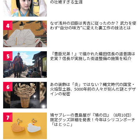
の壮絶すぎる生涯
なぜ浅井の旧臣は秀吉に従ったのか？ 武力を使
4
わず“自分の味方”に変えた裏工作の技法とは
『豊臣兄弟！』で描かれた織田信長の道普請は
5
史実？信長が実施した街道整備の施策を紹介
あの装飾は「炎」ではない？縄文時代の国宝・
6
火焔型土器、5000年前の人々が刻んだ謎とデザ
インの秘密
鳩サブレーの豊島屋が『鳩の日』（8月10日）
7
限定グッズ詳細を発表！今年はシリコンポーチ
「はとっこ」