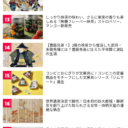
しっかり抹茶の味わい、さらに果実の香りも楽
13
しめる「無糖フレーバー抹茶」ストロベリー、
マンゴー新発売
【豊臣兄弟！】2度の改易から復活した武将・
14
多賀秀種とは？豊臣秀長に仕えた半年間と波乱
の生涯
コンビニおにぎりが文房具に！コンビニの定番
15
商品をモチーフにした文房具シリーズ『ジムマ
ート』誕生
世界遺産決定で脚光！日本初の巨大都城・藤原
16
京を創り上げた知られざる女帝・持統天皇の凄
絶な執念