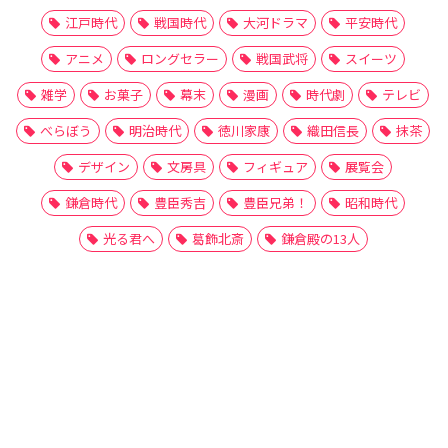
江戸時代
戦国時代
大河ドラマ
平安時代
アニメ
ロングセラー
戦国武将
スイーツ
雑学
お菓子
幕末
漫画
時代劇
テレビ
べらぼう
明治時代
徳川家康
織田信長
抹茶
デザイン
文房具
フィギュア
展覧会
鎌倉時代
豊臣秀吉
豊臣兄弟！
昭和時代
光る君へ
葛飾北斎
鎌倉殿の13人