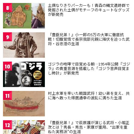
土偶なりきりパーカーも！青森の縄文遺跡群で
8
発掘された土偶がモチーフのキュートなグッズ
が新発売
『豊臣兄弟！』小一郎の5万の大軍に徹底抗
9
戦！切腹覚悟で長宗我部元親に降伏を迫った武
将・谷忠澄の生涯
ゴジラの咆哮で目覚める朝…1954年公開『ゴジ
10
ラ』の貴重音源を搭載した「ゴジラ音声目覚ま
し時計」が新発売
村上水軍を率いた戦国武将！幼い弟を支え、共
11
に海へ散った得居通幸の波乱に満ちた生涯
『豊臣兄弟！』で萩原護が演じる武将・小堀正
12
次とは？秀長・秀吉・家康が重用、“出家を重
ねた実務派”の生涯