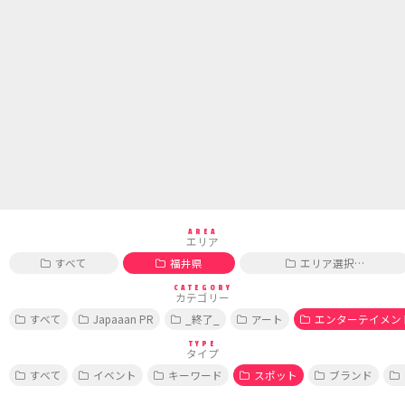
AREA
エリア
すべて
福井県
エリア選択…
CATEGORY
カテゴリー
すべて
Japaaan PR
_終了_
アート
エンターテイメン
TYPE
タイプ
すべて
イベント
キーワード
スポット
ブランド