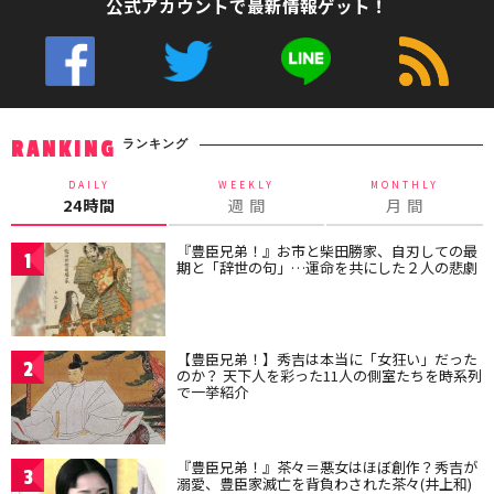
公式アカウントで最新情報ゲット！
ランキング
RANKING
DAILY
WEEKLY
MONTHLY
24時間
週 間
月 間
『豊臣兄弟！』お市と柴田勝家、自刃しての最
1
期と「辞世の句」…運命を共にした２人の悲劇
【豊臣兄弟！】秀吉は本当に「女狂い」だった
2
のか？ 天下人を彩った11人の側室たちを時系列
で一挙紹介
『豊臣兄弟！』茶々＝悪女はほぼ創作？秀吉が
3
溺愛、豊臣家滅亡を背負わされた茶々(井上和)