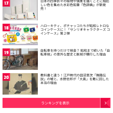
日本の四季折々の植物や情景を描くことに相応
17
しい色を集めた水彩色鉛筆『色辞典』が新発
売！
ハローキティ、ポチャッコたちが昭和レトロな
18
コインケースに！「サンリオキャラクターズ コ
インケース」第２弾
自転車を持つだけで税金？ 昭和まで続いた「自
19
転車税」の意外な歴史と脱税が横行した理由
教科書と違う！江戸時代の田沼意次「賄賂伝
20
説」の嘘と、水野忠邦が「大奥」を敵に回した
本当の理由
ランキングを表示