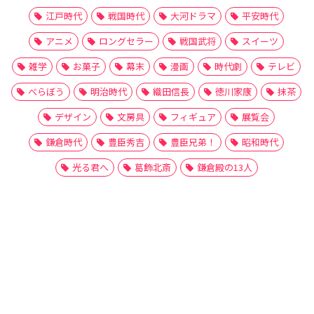
江戸時代
戦国時代
大河ドラマ
平安時代
アニメ
ロングセラー
戦国武将
スイーツ
雑学
お菓子
幕末
漫画
時代劇
テレビ
べらぼう
明治時代
織田信長
徳川家康
抹茶
デザイン
文房具
フィギュア
展覧会
鎌倉時代
豊臣秀吉
豊臣兄弟！
昭和時代
光る君へ
葛飾北斎
鎌倉殿の13人