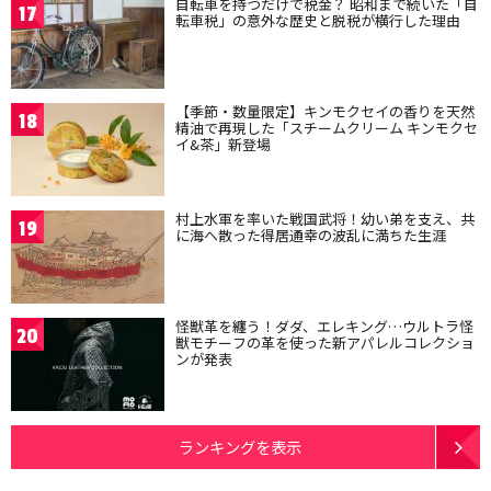
自転車を持つだけで税金？ 昭和まで続いた「自
17
転車税」の意外な歴史と脱税が横行した理由
【季節・数量限定】キンモクセイの香りを天然
18
精油で再現した「スチームクリーム キンモクセ
イ&茶」新登場
村上水軍を率いた戦国武将！幼い弟を支え、共
19
に海へ散った得居通幸の波乱に満ちた生涯
怪獣革を纏う！ダダ、エレキング…ウルトラ怪
20
獣モチーフの革を使った新アパレルコレクショ
ンが発表
ランキングを表示