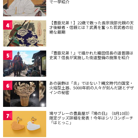
で一挙紹介
【豊臣兄弟！】22歳で散った長宗我部元親の天
4
才後継者・信親とは？武勇を奮った若武者の壮
絶な最期
『豊臣兄弟！』で描かれた織田信長の道普請は
5
史実？信長が実施した街道整備の施策を紹介
あの装飾は「炎」ではない？縄文時代の国宝・
6
火焔型土器、5000年前の人々が刻んだ謎とデザ
インの秘密
鳩サブレーの豊島屋が『鳩の日』（8月10日）
7
限定グッズ詳細を発表！今年はシリコンポーチ
「はとっこ」