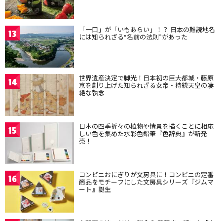
「一口」が「いもあらい」！？ 日本の難読地名
13
には知られざる“名前の法則”があった
世界遺産決定で脚光！日本初の巨大都城・藤原
14
京を創り上げた知られざる女帝・持統天皇の凄
絶な執念
日本の四季折々の植物や情景を描くことに相応
15
しい色を集めた水彩色鉛筆『色辞典』が新発
売！
コンビニおにぎりが文房具に！コンビニの定番
16
商品をモチーフにした文房具シリーズ『ジムマ
ート』誕生