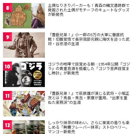
土偶なりきりパーカーも！青森の縄文遺跡群で
8
発掘された土偶がモチーフのキュートなグッズ
が新発売
『豊臣兄弟！』小一郎の5万の大軍に徹底抗
9
戦！切腹覚悟で長宗我部元親に降伏を迫った武
将・谷忠澄の生涯
ゴジラの咆哮で目覚める朝…1954年公開『ゴジ
10
ラ』の貴重音源を搭載した「ゴジラ音声目覚ま
し時計」が新発売
『豊臣兄弟！』で萩原護が演じる武将・小堀正
11
次とは？秀長・秀吉・家康が重用、“出家を重
ねた実務派”の生涯
しっかり抹茶の味わい、さらに果実の香りも楽
12
しめる「無糖フレーバー抹茶」ストロベリー、
マンゴー新発売