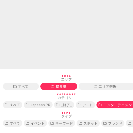
AREA
エリア
すべて
福井県
エリア選択…
CATEGORY
カテゴリー
すべて
Japaaan PR
_終了_
アート
エンターテイメン
TYPE
タイプ
すべて
イベント
キーワード
スポット
ブランド