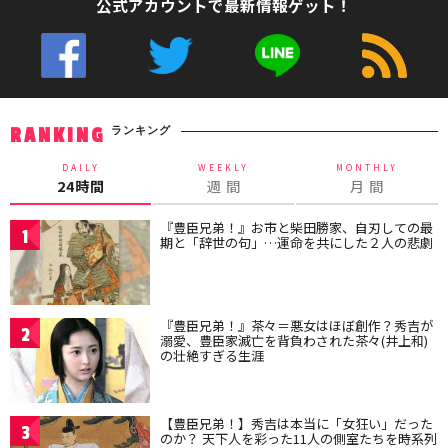
公式アカウントで最新情報ゲット！
ランキング
RANKING
DAILY
WEEKLY
MONTHLY
24時間
週 間
月 間
『豊臣兄弟！』お市と柴田勝家、自刃しての最
1
期と「辞世の句」…運命を共にした２人の悲劇
『豊臣兄弟！』茶々＝悪女はほぼ創作？秀吉が
2
溺愛、豊臣家滅亡を背負わされた茶々(井上和)
の壮絶すぎる生涯
【豊臣兄弟！】秀吉は本当に「女狂い」だった
3
のか？ 天下人を彩った11人の側室たちを時系列