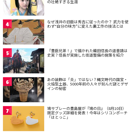
の壮絶すぎる生涯
なぜ浅井の旧臣は秀吉に従ったのか？ 武力を使
4
わず“自分の味方”に変えた裏工作の技法とは
『豊臣兄弟！』で描かれた織田信長の道普請は
5
史実？信長が実施した街道整備の施策を紹介
あの装飾は「炎」ではない？縄文時代の国宝・
6
火焔型土器、5000年前の人々が刻んだ謎とデザ
インの秘密
鳩サブレーの豊島屋が『鳩の日』（8月10日）
7
限定グッズ詳細を発表！今年はシリコンポーチ
「はとっこ」