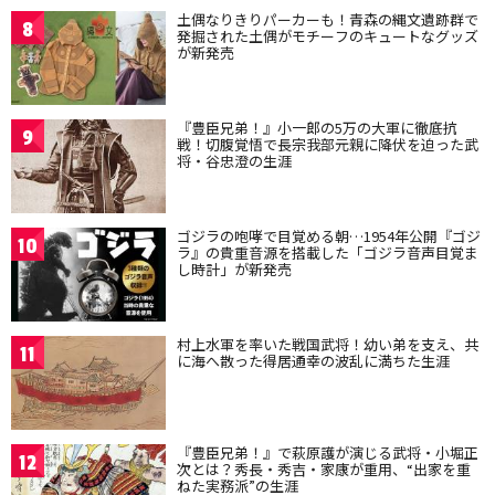
土偶なりきりパーカーも！青森の縄文遺跡群で
8
発掘された土偶がモチーフのキュートなグッズ
が新発売
『豊臣兄弟！』小一郎の5万の大軍に徹底抗
9
戦！切腹覚悟で長宗我部元親に降伏を迫った武
将・谷忠澄の生涯
ゴジラの咆哮で目覚める朝…1954年公開『ゴジ
10
ラ』の貴重音源を搭載した「ゴジラ音声目覚ま
し時計」が新発売
村上水軍を率いた戦国武将！幼い弟を支え、共
11
に海へ散った得居通幸の波乱に満ちた生涯
『豊臣兄弟！』で萩原護が演じる武将・小堀正
12
次とは？秀長・秀吉・家康が重用、“出家を重
ねた実務派”の生涯