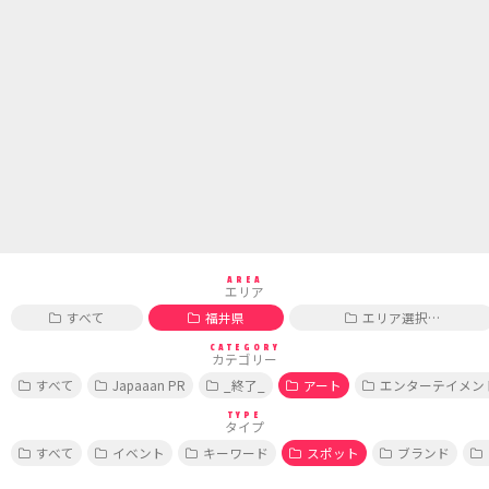
AREA
エリア
すべて
福井県
エリア選択…
CATEGORY
カテゴリー
すべて
Japaaan PR
_終了_
アート
エンターテイメン
TYPE
タイプ
すべて
イベント
キーワード
スポット
ブランド