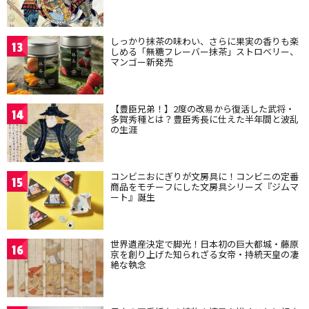
しっかり抹茶の味わい、さらに果実の香りも楽
13
しめる「無糖フレーバー抹茶」ストロベリー、
マンゴー新発売
【豊臣兄弟！】2度の改易から復活した武将・
14
多賀秀種とは？豊臣秀長に仕えた半年間と波乱
の生涯
コンビニおにぎりが文房具に！コンビニの定番
15
商品をモチーフにした文房具シリーズ『ジムマ
ート』誕生
世界遺産決定で脚光！日本初の巨大都城・藤原
16
京を創り上げた知られざる女帝・持統天皇の凄
絶な執念