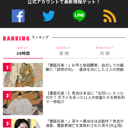
公式アカウントで最新情報ゲット！
ランキング
RANKING
DAILY
WEEKLY
MONTHLY
24時間
週 間
月 間
『豊臣兄弟！』お市と柴田勝家、自刃しての最
1
期と「辞世の句」…運命を共にした２人の悲劇
【豊臣兄弟！】秀吉は本当に「女狂い」だった
2
のか？ 天下人を彩った11人の側室たちを時系列
で一挙紹介
『豊臣兄弟！』茶々＝悪女はほぼ創作？秀吉が
3
溺愛、豊臣家滅亡を背負わされた茶々(井上和)