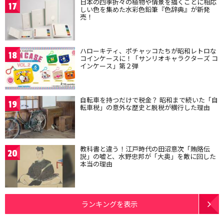
日本の四季折々の植物や情景を描くことに相応
17
しい色を集めた水彩色鉛筆『色辞典』が新発
売！
ハローキティ、ポチャッコたちが昭和レトロな
18
コインケースに！「サンリオキャラクターズ コ
インケース」第２弾
自転車を持つだけで税金？ 昭和まで続いた「自
19
転車税」の意外な歴史と脱税が横行した理由
教科書と違う！江戸時代の田沼意次「賄賂伝
20
説」の嘘と、水野忠邦が「大奥」を敵に回した
本当の理由
ランキングを表示