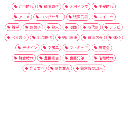
江戸時代
戦国時代
大河ドラマ
平安時代
アニメ
ロングセラー
戦国武将
スイーツ
雑学
お菓子
幕末
漫画
時代劇
テレビ
べらぼう
明治時代
徳川家康
織田信長
抹茶
デザイン
文房具
フィギュア
展覧会
鎌倉時代
豊臣秀吉
豊臣兄弟！
昭和時代
光る君へ
葛飾北斎
鎌倉殿の13人