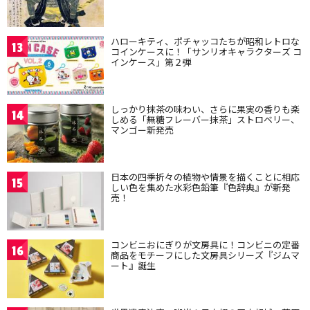
ハローキティ、ポチャッコたちが昭和レトロな
13
コインケースに！「サンリオキャラクターズ コ
インケース」第２弾
しっかり抹茶の味わい、さらに果実の香りも楽
14
しめる「無糖フレーバー抹茶」ストロベリー、
マンゴー新発売
日本の四季折々の植物や情景を描くことに相応
15
しい色を集めた水彩色鉛筆『色辞典』が新発
売！
コンビニおにぎりが文房具に！コンビニの定番
16
商品をモチーフにした文房具シリーズ『ジムマ
ート』誕生