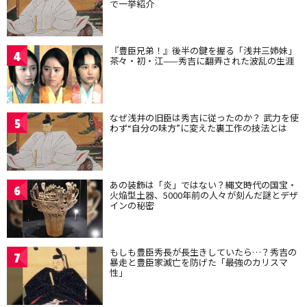
で一挙紹介
『豊臣兄弟！』後半の鍵を握る「浅井三姉妹」
4
茶々・初・江——秀吉に翻弄された波乱の生涯
なぜ浅井の旧臣は秀吉に従ったのか？ 武力を使
5
わず“自分の味方”に変えた裏工作の技法とは
あの装飾は「炎」ではない？縄文時代の国宝・
6
火焔型土器、5000年前の人々が刻んだ謎とデザ
インの秘密
もしも豊臣秀長が長生きしていたら…？秀吉の
7
暴走と豊臣家滅亡を防げた「最強のカリスマ
性」