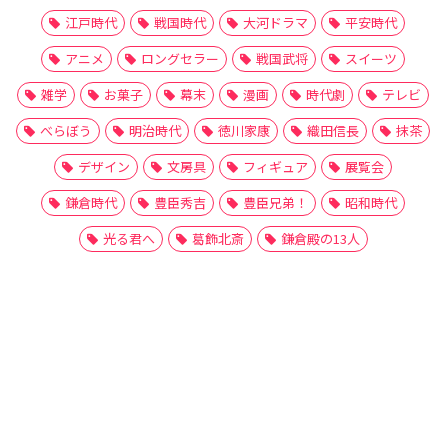
江戸時代
戦国時代
大河ドラマ
平安時代
アニメ
ロングセラー
戦国武将
スイーツ
雑学
お菓子
幕末
漫画
時代劇
テレビ
べらぼう
明治時代
徳川家康
織田信長
抹茶
デザイン
文房具
フィギュア
展覧会
鎌倉時代
豊臣秀吉
豊臣兄弟！
昭和時代
光る君へ
葛飾北斎
鎌倉殿の13人