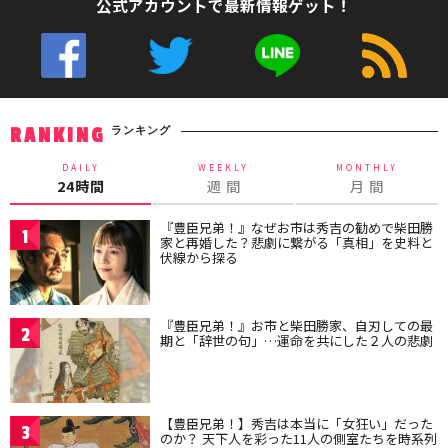
公式アカウントで最新情報ゲット！
ランキング
RANKING
DAILY
WEEKLY
MONTHLY
24時間
週 間
月 間
『豊臣兄弟！』なぜお市は秀吉の勧めで柴田勝
1
家と再婚した？悲劇に繋がる「真相」を史料と
伏線から探る
『豊臣兄弟！』お市と柴田勝家、自刃しての最
2
期と「辞世の句」…運命を共にした２人の悲劇
【豊臣兄弟！】秀吉は本当に「女狂い」だった
3
のか？ 天下人を彩った11人の側室たちを時系列