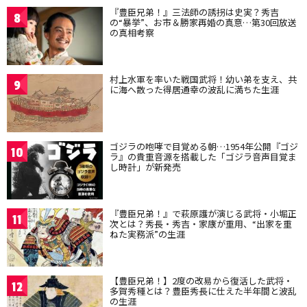
『豊臣兄弟！』三法師の誘拐は史実？秀吉
8
の“暴挙”、お市＆勝家再婚の真意…第30回放送
の真相考察
村上水軍を率いた戦国武将！幼い弟を支え、共
9
に海へ散った得居通幸の波乱に満ちた生涯
ゴジラの咆哮で目覚める朝…1954年公開『ゴジ
10
ラ』の貴重音源を搭載した「ゴジラ音声目覚ま
し時計」が新発売
『豊臣兄弟！』で萩原護が演じる武将・小堀正
11
次とは？秀長・秀吉・家康が重用、“出家を重
ねた実務派”の生涯
【豊臣兄弟！】2度の改易から復活した武将・
12
多賀秀種とは？豊臣秀長に仕えた半年間と波乱
の生涯