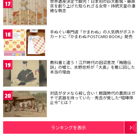
世界遺産決定で脚光！日本初の巨大都城・藤原
17
京を創り上げた知られざる女帝・持統天皇の凄
絶な執念
手ぬぐい専門店「かまわぬ」の人気柄がポスト
18
カードに『かまわぬ POSTCARD BOOK』発売
教科書と違う！江戸時代の田沼意次「賄賂伝
19
説」の嘘と、水野忠邦が「大奥」を敵に回した
本当の理由
対話がダメなら殺し合い！戦国時代の農民はガ
20
チで武器を持っていた…秀吉が発した“喧嘩停
止令”とは？
ランキングを表示