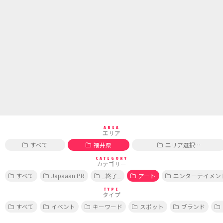
AREA
エリア
すべて
福井県
エリア選択…
CATEGORY
カテゴリー
すべて
Japaaan PR
_終了_
アート
エンターテイメン
TYPE
タイプ
すべて
イベント
キーワード
スポット
ブランド