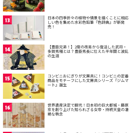
日本の四季折々の植物や情景を描くことに相応
13
しい色を集めた水彩色鉛筆『色辞典』が新発
売！
【豊臣兄弟！】2度の改易から復活した武将・
14
多賀秀種とは？豊臣秀長に仕えた半年間と波乱
の生涯
コンビニおにぎりが文房具に！コンビニの定番
15
商品をモチーフにした文房具シリーズ『ジムマ
ート』誕生
世界遺産決定で脚光！日本初の巨大都城・藤原
16
京を創り上げた知られざる女帝・持統天皇の凄
絶な執念