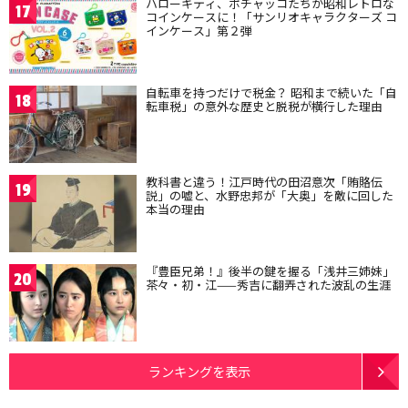
ハローキティ、ポチャッコたちが昭和レトロな
17
コインケースに！「サンリオキャラクターズ コ
インケース」第２弾
自転車を持つだけで税金？ 昭和まで続いた「自
18
転車税」の意外な歴史と脱税が横行した理由
教科書と違う！江戸時代の田沼意次「賄賂伝
19
説」の嘘と、水野忠邦が「大奥」を敵に回した
本当の理由
『豊臣兄弟！』後半の鍵を握る「浅井三姉妹」
20
茶々・初・江——秀吉に翻弄された波乱の生涯
ランキングを表示