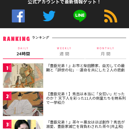
公式アカウントで最新情報ゲット！
ランキング
RANKING
DAILY
WEEKLY
MONTHLY
24時間
週 間
月 間
『豊臣兄弟！』お市と柴田勝家、自刃しての最
1
期と「辞世の句」…運命を共にした２人の悲劇
【豊臣兄弟！】秀吉は本当に「女狂い」だった
2
のか？ 天下人を彩った11人の側室たちを時系列
で一挙紹介
『豊臣兄弟！』茶々＝悪女はほぼ創作？秀吉が
3
溺愛、豊臣家滅亡を背負わされた茶々(井上和)