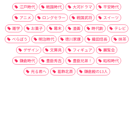
江戸時代
戦国時代
大河ドラマ
平安時代
アニメ
ロングセラー
戦国武将
スイーツ
雑学
お菓子
幕末
漫画
時代劇
テレビ
べらぼう
明治時代
徳川家康
織田信長
抹茶
デザイン
文房具
フィギュア
展覧会
鎌倉時代
豊臣秀吉
豊臣兄弟！
昭和時代
光る君へ
葛飾北斎
鎌倉殿の13人