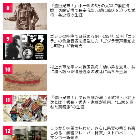
『豊臣兄弟！』小一郎の5万の大軍に徹底抗
8
戦！切腹覚悟で長宗我部元親に降伏を迫った武
将・谷忠澄の生涯
ゴジラの咆哮で目覚める朝…1954年公開『ゴジ
9
ラ』の貴重音源を搭載した「ゴジラ音声目覚ま
し時計」が新発売
村上水軍を率いた戦国武将！幼い弟を支え、共
10
に海へ散った得居通幸の波乱に満ちた生涯
『豊臣兄弟！』で萩原護が演じる武将・小堀正
11
次とは？秀長・秀吉・家康が重用、“出家を重
ねた実務派”の生涯
しっかり抹茶の味わい、さらに果実の香りも楽
12
しめる「無糖フレーバー抹茶」ストロベリー、
マンゴー新発売