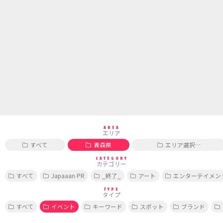
AREA
エリア
すべて
青森県
エリア選択…
CATEGORY
カテゴリー
すべて
Japaaan PR
_終了_
アート
エンターテイメン
TYPE
タイプ
すべて
イベント
キーワード
スポット
ブランド