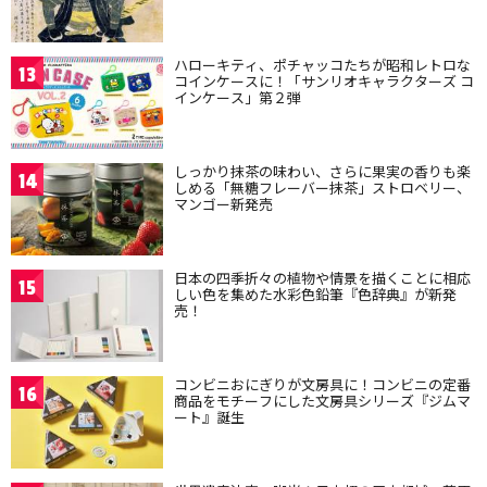
ハローキティ、ポチャッコたちが昭和レトロな
13
コインケースに！「サンリオキャラクターズ コ
インケース」第２弾
しっかり抹茶の味わい、さらに果実の香りも楽
14
しめる「無糖フレーバー抹茶」ストロベリー、
マンゴー新発売
日本の四季折々の植物や情景を描くことに相応
15
しい色を集めた水彩色鉛筆『色辞典』が新発
売！
コンビニおにぎりが文房具に！コンビニの定番
16
商品をモチーフにした文房具シリーズ『ジムマ
ート』誕生