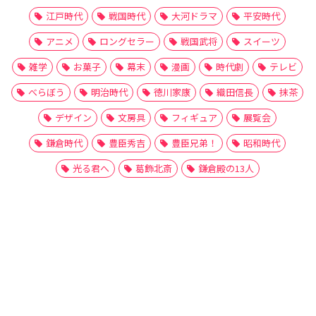
江戸時代
戦国時代
大河ドラマ
平安時代
アニメ
ロングセラー
戦国武将
スイーツ
雑学
お菓子
幕末
漫画
時代劇
テレビ
べらぼう
明治時代
徳川家康
織田信長
抹茶
デザイン
文房具
フィギュア
展覧会
鎌倉時代
豊臣秀吉
豊臣兄弟！
昭和時代
光る君へ
葛飾北斎
鎌倉殿の13人