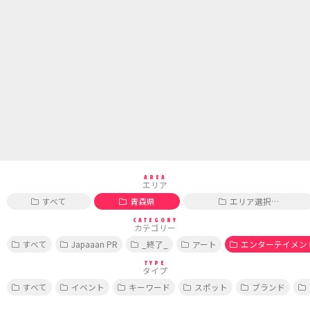
AREA
エリア
すべて
青森県
エリア選択…
CATEGORY
カテゴリー
すべて
Japaaan PR
_終了_
アート
エンターテイメン
TYPE
タイプ
すべて
イベント
キーワード
スポット
ブランド