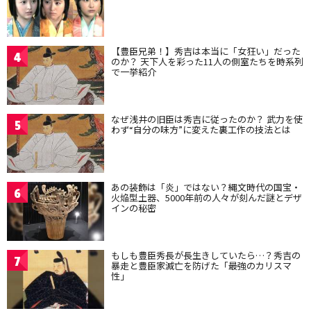
【豊臣兄弟！】秀吉は本当に「女狂い」だった
4
のか？ 天下人を彩った11人の側室たちを時系列
で一挙紹介
なぜ浅井の旧臣は秀吉に従ったのか？ 武力を使
5
わず“自分の味方”に変えた裏工作の技法とは
あの装飾は「炎」ではない？縄文時代の国宝・
6
火焔型土器、5000年前の人々が刻んだ謎とデザ
インの秘密
もしも豊臣秀長が長生きしていたら…？秀吉の
7
暴走と豊臣家滅亡を防げた「最強のカリスマ
性」