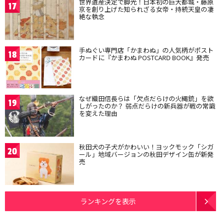
世界遺産決定で脚光！日本初の巨大都城・藤原
17
京を創り上げた知られざる女帝・持統天皇の凄
絶な執念
手ぬぐい専門店「かまわぬ」の人気柄がポスト
18
カードに『かまわぬ POSTCARD BOOK』発売
なぜ織田信長らは「欠点だらけの火縄銃」を欲
19
しがったのか？ 弱点だらけの新兵器が戦の常識
を変えた理由
秋田犬の子犬がかわいい！ヨックモック「シガ
20
ール」地域バージョンの秋田デザイン缶が新発
売
ランキングを表示