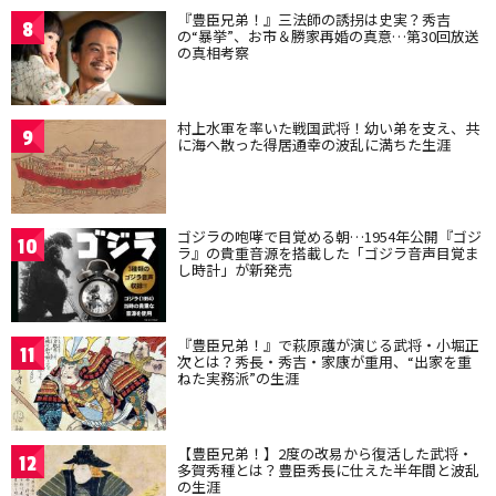
『豊臣兄弟！』三法師の誘拐は史実？秀吉
8
の“暴挙”、お市＆勝家再婚の真意…第30回放送
の真相考察
村上水軍を率いた戦国武将！幼い弟を支え、共
9
に海へ散った得居通幸の波乱に満ちた生涯
ゴジラの咆哮で目覚める朝…1954年公開『ゴジ
10
ラ』の貴重音源を搭載した「ゴジラ音声目覚ま
し時計」が新発売
『豊臣兄弟！』で萩原護が演じる武将・小堀正
11
次とは？秀長・秀吉・家康が重用、“出家を重
ねた実務派”の生涯
【豊臣兄弟！】2度の改易から復活した武将・
12
多賀秀種とは？豊臣秀長に仕えた半年間と波乱
の生涯