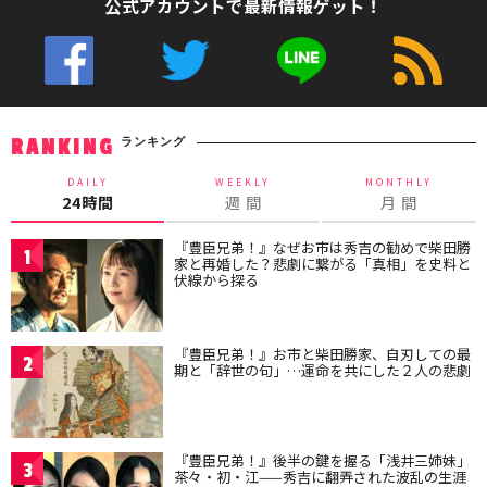
公式アカウントで最新情報ゲット！
ランキング
RANKING
DAILY
WEEKLY
MONTHLY
24時間
週 間
月 間
『豊臣兄弟！』なぜお市は秀吉の勧めで柴田勝
1
家と再婚した？悲劇に繋がる「真相」を史料と
伏線から探る
『豊臣兄弟！』お市と柴田勝家、自刃しての最
2
期と「辞世の句」…運命を共にした２人の悲劇
『豊臣兄弟！』後半の鍵を握る「浅井三姉妹」
3
茶々・初・江——秀吉に翻弄された波乱の生涯