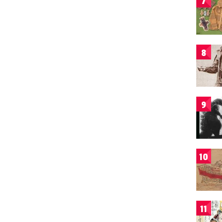
7
8
9
10
11