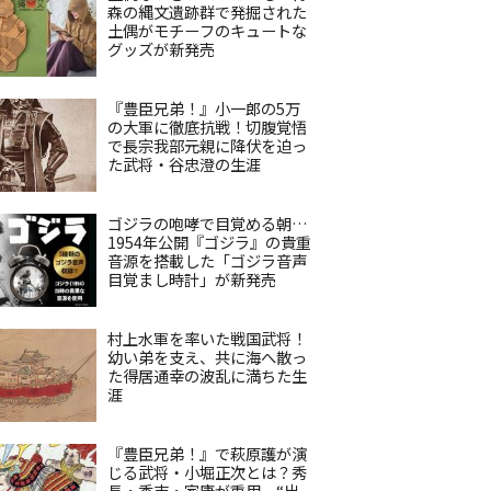
森の縄文遺跡群で発掘された
土偶がモチーフのキュートな
グッズが新発売
『豊臣兄弟！』小一郎の5万
の大軍に徹底抗戦！切腹覚悟
で長宗我部元親に降伏を迫っ
た武将・谷忠澄の生涯
ゴジラの咆哮で目覚める朝…
1954年公開『ゴジラ』の貴重
音源を搭載した「ゴジラ音声
目覚まし時計」が新発売
村上水軍を率いた戦国武将！
幼い弟を支え、共に海へ散っ
た得居通幸の波乱に満ちた生
涯
『豊臣兄弟！』で萩原護が演
じる武将・小堀正次とは？秀
長・秀吉・家康が重用、“出