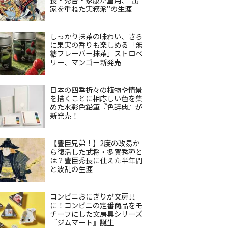
家を重ねた実務派”の生涯
しっかり抹茶の味わい、さら
に果実の香りも楽しめる「無
糖フレーバー抹茶」ストロベ
リー、マンゴー新発売
日本の四季折々の植物や情景
を描くことに相応しい色を集
めた水彩色鉛筆『色辞典』が
新発売！
【豊臣兄弟！】2度の改易か
ら復活した武将・多賀秀種と
は？豊臣秀長に仕えた半年間
と波乱の生涯
コンビニおにぎりが文房具
に！コンビニの定番商品をモ
チーフにした文房具シリーズ
『ジムマート』誕生