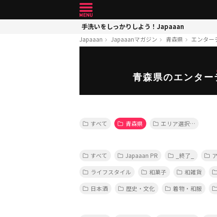
手洗いをしっかりしよう！Japaaan
Japaaan
Japaaanマガジン
青森県
エンター
青森県のエンター
すべて
青森県
エリア選択…
すべて
Japaaan PR
_終了_
ライフスタイル
和菓子
和雑貨
日本酒
歴史・文化
着物・和服