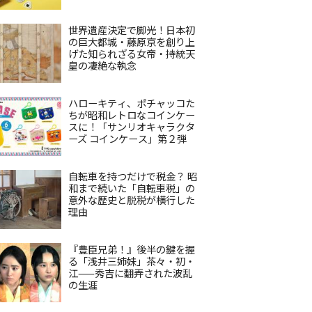
世界遺産決定で脚光！日本初
の巨大都城・藤原京を創り上
げた知られざる女帝・持統天
皇の凄絶な執念
ハローキティ、ポチャッコた
ちが昭和レトロなコインケー
スに！「サンリオキャラクタ
ーズ コインケース」第２弾
自転車を持つだけで税金？ 昭
和まで続いた「自転車税」の
意外な歴史と脱税が横行した
理由
『豊臣兄弟！』後半の鍵を握
る「浅井三姉妹」茶々・初・
江——秀吉に翻弄された波乱
の生涯