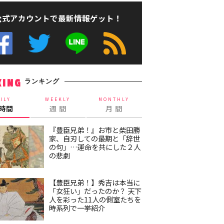
公式アカウントで最新情報ゲット！
ランキング
KING
ILY
WEEKLY
MONTHLY
4時間
週 間
月 間
『豊臣兄弟！』お市と柴田勝
家、自刃しての最期と「辞世
の句」…運命を共にした２人
の悲劇
【豊臣兄弟！】秀吉は本当に
「女狂い」だったのか？ 天下
人を彩った11人の側室たちを
時系列で一挙紹介