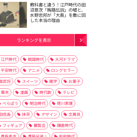
教科書と違う！江戸時代の田
沼意次「賄賂伝説」の嘘と、
水野忠邦が「大奥」を敵に回
した本当の理由
ランキングを表示
江戸時代
戦国時代
大河ドラマ
平安時代
アニメ
ロングセラー
国武将
スイーツ
雑学
お菓子
幕末
漫画
時代劇
テレビ
べらぼう
明治時代
徳川家康
田信長
抹茶
デザイン
文房具
フィギュア
展覧会
鎌倉時代
豊臣秀吉
豊臣兄弟！
昭和時代