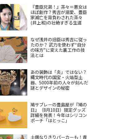
『豊臣兄弟！』茶々＝悪女は
ほぼ創作？秀吉が溺愛、豊臣
家滅亡を背負わされた茶々
(井上和)の壮絶すぎる生涯
なぜ浅井の旧臣は秀吉に従っ
たのか？ 武力を使わず“自分
の味方”に変えた裏工作の技
法とは
あの装飾は「炎」ではない？
縄文時代の国宝・火焔型土
器、5000年前の人々が刻んだ
謎とデザインの秘密
鳩サブレーの豊島屋が『鳩の
日』（8月10日）限定グッズ
詳細を発表！今年はシリコン
ポーチ「はとっこ」
土偶なりきりパーカーも！青