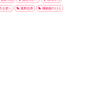
光る君へ
葛飾北斎
鎌倉殿の13人