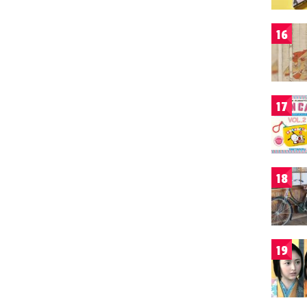
16
17
18
19