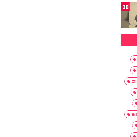
20
戦
織