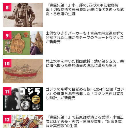
『豊臣兄弟！』小一郎の5万の大軍に徹底抗
8
戦！切腹覚悟で長宗我部元親に降伏を迫った武
将・谷忠澄の生涯
土偶なりきりパーカーも！青森の縄文遺跡群で
9
発掘された土偶がモチーフのキュートなグッズ
が新発売
村上水軍を率いた戦国武将！幼い弟を支え、共
10
に海へ散った得居通幸の波乱に満ちた生涯
ゴジラの咆哮で目覚める朝…1954年公開『ゴジ
11
ラ』の貴重音源を搭載した「ゴジラ音声目覚ま
し時計」が新発売
『豊臣兄弟！』で萩原護が演じる武将・小堀正
12
次とは？秀長・秀吉・家康が重用、“出家を重
ねた実務派”の生涯