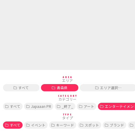
AREA
エリア
すべて
青森県
エリア選択…
CATEGORY
カテゴリー
すべて
Japaaan PR
_終了_
アート
エンターテイメン
TYPE
タイプ
すべて
イベント
キーワード
スポット
ブランド