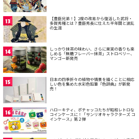
【豊臣兄弟！】2度の改易から復活した武将・
13
多賀秀種とは？豊臣秀長に仕えた半年間と波乱
の生涯
しっかり抹茶の味わい、さらに果実の香りも楽
14
しめる「無糖フレーバー抹茶」ストロベリー、
マンゴー新発売
日本の四季折々の植物や情景を描くことに相応
15
しい色を集めた水彩色鉛筆『色辞典』が新発
売！
ハローキティ、ポチャッコたちが昭和レトロな
16
コインケースに！「サンリオキャラクターズ コ
インケース」第２弾