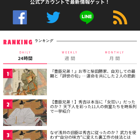
公式アカウントで最新情報ゲット！
ランキング
RANKING
DAILY
WEEKLY
MONTHLY
24時間
週 間
月 間
『豊臣兄弟！』お市と柴田勝家、自刃しての最
1
期と「辞世の句」…運命を共にした２人の悲劇
【豊臣兄弟！】秀吉は本当に「女狂い」だった
2
のか？ 天下人を彩った11人の側室たちを時系列
で一挙紹介
なぜ浅井の旧臣は秀吉に従ったのか？ 武力を使
3
わず“自分の味方”に変えた裏工作の技法とは