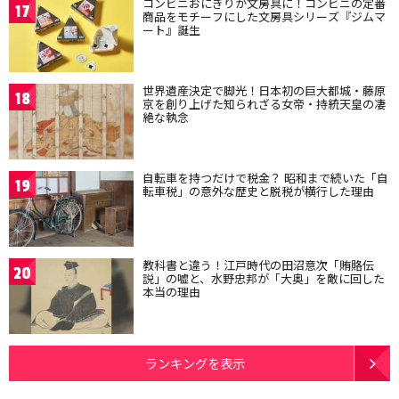
コンビニおにぎりが文房具に！コンビニの定番
17
商品をモチーフにした文房具シリーズ『ジムマ
ート』誕生
世界遺産決定で脚光！日本初の巨大都城・藤原
18
京を創り上げた知られざる女帝・持統天皇の凄
絶な執念
自転車を持つだけで税金？ 昭和まで続いた「自
19
転車税」の意外な歴史と脱税が横行した理由
教科書と違う！江戸時代の田沼意次「賄賂伝
20
説」の嘘と、水野忠邦が「大奥」を敵に回した
本当の理由
ランキングを表示