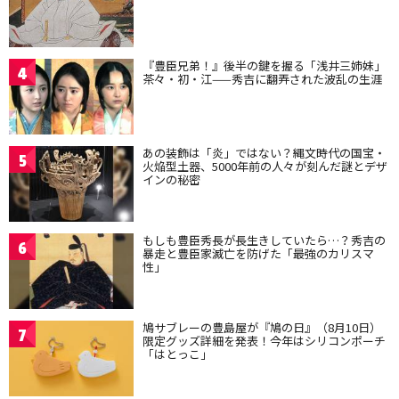
『豊臣兄弟！』後半の鍵を握る「浅井三姉妹」
4
茶々・初・江——秀吉に翻弄された波乱の生涯
あの装飾は「炎」ではない？縄文時代の国宝・
5
火焔型土器、5000年前の人々が刻んだ謎とデザ
インの秘密
もしも豊臣秀長が長生きしていたら…？秀吉の
6
暴走と豊臣家滅亡を防げた「最強のカリスマ
性」
鳩サブレーの豊島屋が『鳩の日』（8月10日）
7
限定グッズ詳細を発表！今年はシリコンポーチ
「はとっこ」