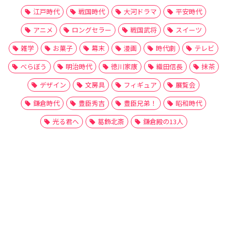
江戸時代
戦国時代
大河ドラマ
平安時代
アニメ
ロングセラー
戦国武将
スイーツ
雑学
お菓子
幕末
漫画
時代劇
テレビ
べらぼう
明治時代
徳川家康
織田信長
抹茶
デザイン
文房具
フィギュア
展覧会
鎌倉時代
豊臣秀吉
豊臣兄弟！
昭和時代
光る君へ
葛飾北斎
鎌倉殿の13人