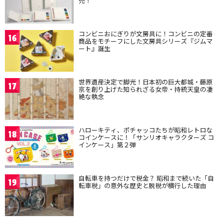
売！
コンビニおにぎりが文房具に！コンビニの定番
16
商品をモチーフにした文房具シリーズ『ジムマ
ート』誕生
世界遺産決定で脚光！日本初の巨大都城・藤原
17
京を創り上げた知られざる女帝・持統天皇の凄
絶な執念
ハローキティ、ポチャッコたちが昭和レトロな
18
コインケースに！「サンリオキャラクターズ コ
インケース」第２弾
自転車を持つだけで税金？ 昭和まで続いた「自
19
転車税」の意外な歴史と脱税が横行した理由