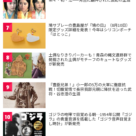
鳩サブレーの豊島屋が『鳩の日』（8月10日）
7
限定グッズ詳細を発表！今年はシリコンポーチ
「はとっこ」
土偶なりきりパーカーも！青森の縄文遺跡群で
8
発掘された土偶がモチーフのキュートなグッズ
が新発売
『豊臣兄弟！』小一郎の5万の大軍に徹底抗
9
戦！切腹覚悟で長宗我部元親に降伏を迫った武
将・谷忠澄の生涯
ゴジラの咆哮で目覚める朝…1954年公開『ゴジ
10
ラ』の貴重音源を搭載した「ゴジラ音声目覚ま
し時計」が新発売