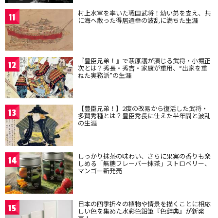
村上水軍を率いた戦国武将！幼い弟を支え、共
11
に海へ散った得居通幸の波乱に満ちた生涯
『豊臣兄弟！』で萩原護が演じる武将・小堀正
12
次とは？秀長・秀吉・家康が重用、“出家を重
ねた実務派”の生涯
【豊臣兄弟！】2度の改易から復活した武将・
13
多賀秀種とは？豊臣秀長に仕えた半年間と波乱
の生涯
しっかり抹茶の味わい、さらに果実の香りも楽
14
しめる「無糖フレーバー抹茶」ストロベリー、
マンゴー新発売
日本の四季折々の植物や情景を描くことに相応
15
しい色を集めた水彩色鉛筆『色辞典』が新発