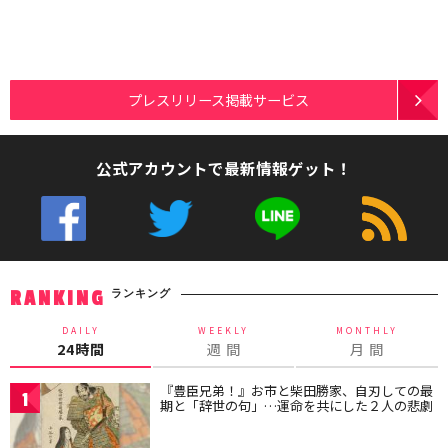
プレスリリース掲載サービス
公式アカウントで最新情報ゲット！
ランキング
RANKING
DAILY
WEEKLY
MONTHLY
24時間
週 間
月 間
『豊臣兄弟！』お市と柴田勝家、自刃しての最
1
期と「辞世の句」…運命を共にした２人の悲劇