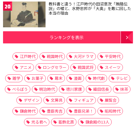
教科書と違う！江戸時代の田沼意次「賄賂伝
20
説」の嘘と、水野忠邦が「大奥」を敵に回した
本当の理由
ランキングを表示
江戸時代
戦国時代
大河ドラマ
平安時代
アニメ
ロングセラー
戦国武将
スイーツ
雑学
お菓子
幕末
漫画
時代劇
テレビ
べらぼう
明治時代
徳川家康
織田信長
抹茶
デザイン
文房具
フィギュア
展覧会
鎌倉時代
豊臣秀吉
豊臣兄弟！
昭和時代
光る君へ
葛飾北斎
鎌倉殿の13人