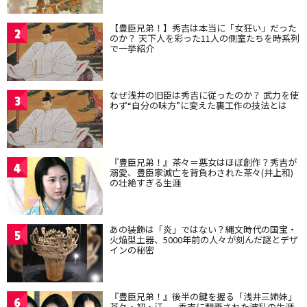
【豊臣兄弟！】秀吉は本当に「女狂い」だった
2
のか？ 天下人を彩った11人の側室たちを時系列
で一挙紹介
なぜ浅井の旧臣は秀吉に従ったのか？ 武力を使
3
わず“自分の味方”に変えた裏工作の技法とは
『豊臣兄弟！』茶々＝悪女はほぼ創作？秀吉が
4
溺愛、豊臣家滅亡を背負わされた茶々(井上和)
の壮絶すぎる生涯
あの装飾は「炎」ではない？縄文時代の国宝・
5
火焔型土器、5000年前の人々が刻んだ謎とデザ
インの秘密
『豊臣兄弟！』後半の鍵を握る「浅井三姉妹」
6
茶々・初・江——秀吉に翻弄された波乱の生涯