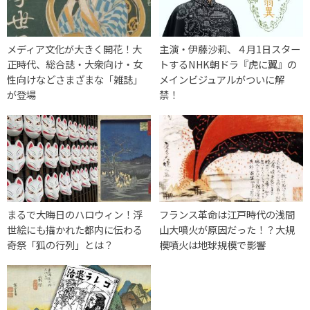
メディア文化が大きく開花！大
主演・伊藤沙莉、４月1日スター
正時代、総合誌・大衆向け・女
トするNHK朝ドラ『虎に翼』の
性向けなどさまざまな「雑誌」
メインビジュアルがついに解
が登場
禁！
まるで大晦日のハロウィン！浮
フランス革命は江戸時代の浅間
世絵にも描かれた都内に伝わる
山大噴火が原因だった！？大規
奇祭「狐の行列」とは？
模噴火は地球規模で影響