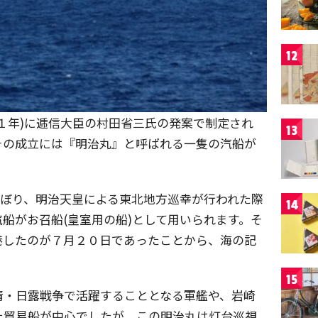
12
１年)に逓信大臣の村田省三氏の発案で制定され
13
その成立には『明治丸』と呼ばれる一隻の汽船が
のぼり、明治天皇による東北地方巡幸が行われた際
14
船がお召船(皇室用の船)として用いられます。そ
港したのが７月２０日であったことから、海の記
15
清・日露戦争で活躍することとなる軍艦や、岩崎
た貿易船が中心でしたが、この明治丸は灯台巡視