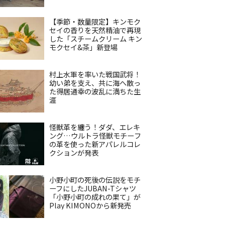
【季節・数量限定】キンモク
セイの香りを天然精油で再現
した「スチームクリーム キン
モクセイ&茶」新登場
村上水軍を率いた戦国武将！
幼い弟を支え、共に海へ散っ
た得居通幸の波乱に満ちた生
涯
怪獣革を纏う！ダダ、エレキ
ング…ウルトラ怪獣モチーフ
の革を使った新アパレルコレ
クションが発表
小野小町の死後の伝説をモチ
ーフにしたJUBAN-Tシャツ
「小野小町の成れの果て」が
Play KIMONOから新発売