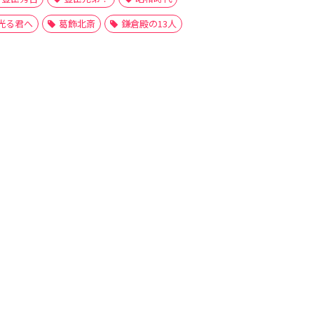
光る君へ
葛飾北斎
鎌倉殿の13人