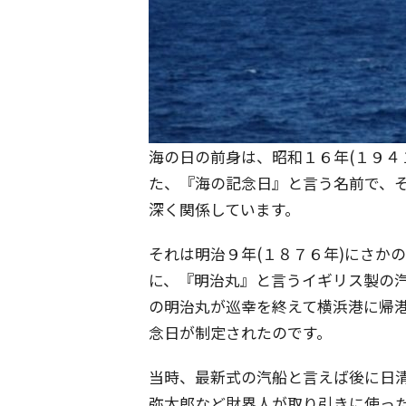
海の日の前身は、昭和１６年(１９４
た、『海の記念日』と言う名前で、
深く関係しています。
それは明治９年(１８７６年)にさか
に、『明治丸』と言うイギリス製の汽
の明治丸が巡幸を終えて横浜港に帰
念日が制定されたのです。
当時、最新式の汽船と言えば後に日
弥太郎など財界人が取り引きに使っ