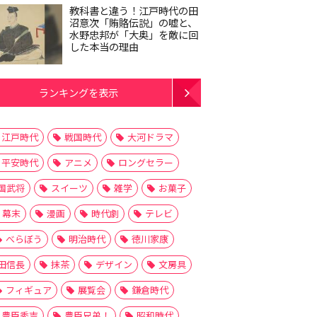
教科書と違う！江戸時代の田
沼意次「賄賂伝説」の嘘と、
水野忠邦が「大奥」を敵に回
した本当の理由
ランキングを表示
江戸時代
戦国時代
大河ドラマ
平安時代
アニメ
ロングセラー
国武将
スイーツ
雑学
お菓子
幕末
漫画
時代劇
テレビ
べらぼう
明治時代
徳川家康
田信長
抹茶
デザイン
文房具
フィギュア
展覧会
鎌倉時代
豊臣秀吉
豊臣兄弟！
昭和時代