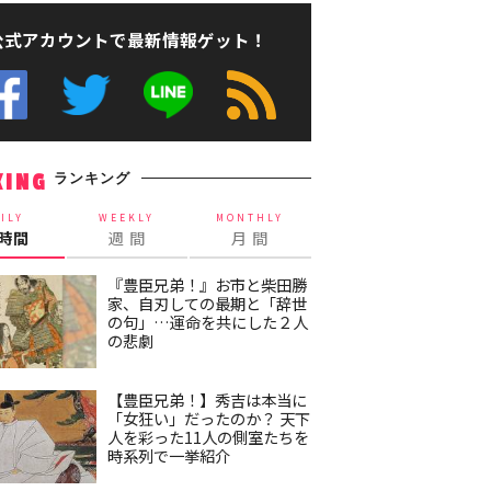
公式アカウントで最新情報ゲット！
ランキング
KING
ILY
WEEKLY
MONTHLY
4時間
週 間
月 間
『豊臣兄弟！』お市と柴田勝
家、自刃しての最期と「辞世
の句」…運命を共にした２人
の悲劇
【豊臣兄弟！】秀吉は本当に
「女狂い」だったのか？ 天下
人を彩った11人の側室たちを
時系列で一挙紹介