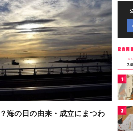
RAN
DA
2
1
2
？海の日の由来・成立にまつわ