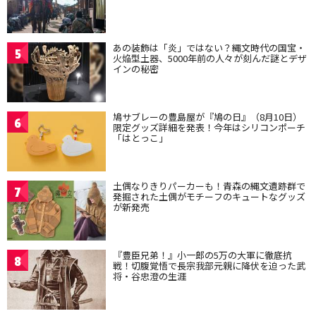
あの装飾は「炎」ではない？縄文時代の国宝・
5
火焔型土器、5000年前の人々が刻んだ謎とデザ
インの秘密
鳩サブレーの豊島屋が『鳩の日』（8月10日）
6
限定グッズ詳細を発表！今年はシリコンポーチ
「はとっこ」
土偶なりきりパーカーも！青森の縄文遺跡群で
7
発掘された土偶がモチーフのキュートなグッズ
が新発売
『豊臣兄弟！』小一郎の5万の大軍に徹底抗
8
戦！切腹覚悟で長宗我部元親に降伏を迫った武
将・谷忠澄の生涯