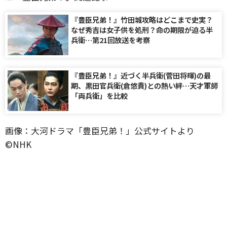
『豊臣兄弟！』竹田城攻略はどこまで史実？
なぜ秀吉は女子供を処刑？命の期限が迫る半
兵衛…第21回放送を考察
『豊臣兄弟！』近づく半兵衛(菅田将暉)の最
期、黒田官兵衛(倉悠貴)との熱い絆…天才軍師
「両兵衛」を比較
画像：大河ドラマ「豊臣兄弟！」公式サイトより
©️NHK