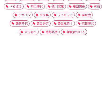
べらぼう
明治時代
徳川家康
織田信長
抹茶
デザイン
文房具
フィギュア
展覧会
鎌倉時代
豊臣秀吉
豊臣兄弟！
昭和時代
光る君へ
葛飾北斎
鎌倉殿の13人