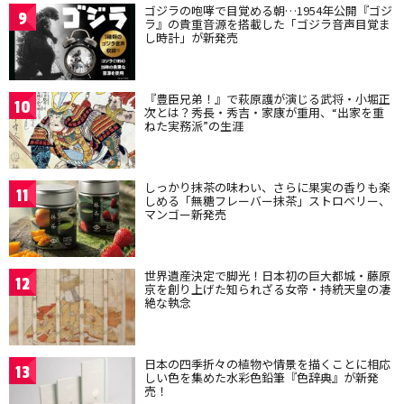
ゴジラの咆哮で目覚める朝…1954年公開『ゴジ
9
ラ』の貴重音源を搭載した「ゴジラ音声目覚ま
し時計」が新発売
『豊臣兄弟！』で萩原護が演じる武将・小堀正
10
次とは？秀長・秀吉・家康が重用、“出家を重
ねた実務派”の生涯
しっかり抹茶の味わい、さらに果実の香りも楽
11
しめる「無糖フレーバー抹茶」ストロベリー、
マンゴー新発売
世界遺産決定で脚光！日本初の巨大都城・藤原
12
京を創り上げた知られざる女帝・持統天皇の凄
絶な執念
日本の四季折々の植物や情景を描くことに相応
13
しい色を集めた水彩色鉛筆『色辞典』が新発
売！