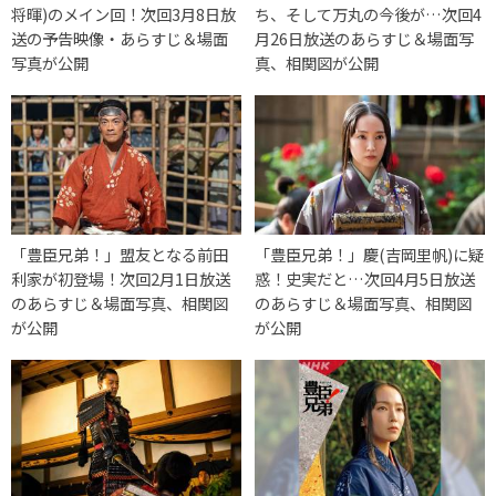
将暉)のメイン回！次回3月8日放
ち、そして万丸の今後が…次回4
送の予告映像・あらすじ＆場面
月26日放送のあらすじ＆場面写
写真が公開
真、相関図が公開
「豊臣兄弟！」盟友となる前田
「豊臣兄弟！」慶(吉岡里帆)に疑
利家が初登場！次回2月1日放送
惑！史実だと…次回4月5日放送
のあらすじ＆場面写真、相関図
のあらすじ＆場面写真、相関図
が公開
が公開