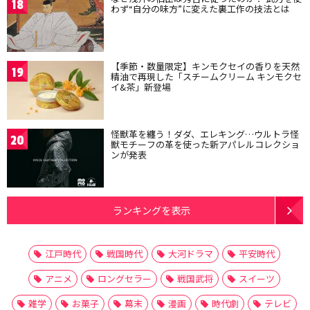
18
わず“自分の味方”に変えた裏工作の技法とは
【季節・数量限定】キンモクセイの香りを天然
19
精油で再現した「スチームクリーム キンモクセ
イ&茶」新登場
怪獣革を纏う！ダダ、エレキング…ウルトラ怪
20
獣モチーフの革を使った新アパレルコレクショ
ンが発表
ランキングを表示
江戸時代
戦国時代
大河ドラマ
平安時代
アニメ
ロングセラー
戦国武将
スイーツ
雑学
お菓子
幕末
漫画
時代劇
テレビ