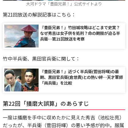
大河ドラマ「豊臣兄弟！」公式サイトより
第21回放送の解説記事はこちら：
『豊臣兄弟！』竹田城攻略はどこまで史実？
なぜ秀吉は女子供を処刑？命の期限が迫る半
兵衛…第21回放送を考察
竹中半兵衛、黒田官兵衛に関して：
『豊臣兄弟！』近づく半兵衛(菅田将暉)の最
期、黒田官兵衛(倉悠貴)との熱い絆…天才軍師
「両兵衛」を比較
第22回「播磨大誤算」のあらすじ
一度は播磨を手中に収めたかに見えた秀吉（池松壮亮）
だったが、半兵衛（菅田将暉）の悪い予感が的中。服属