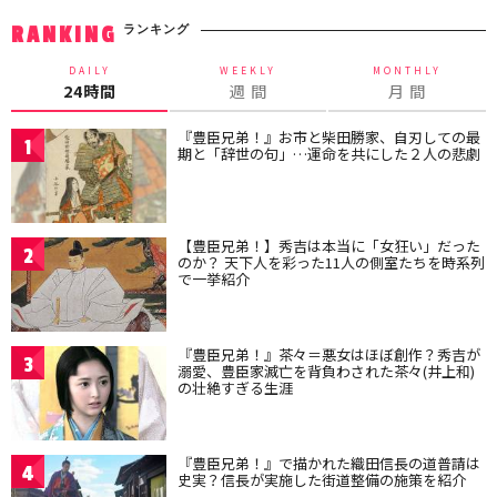
ランキング
RANKING
DAILY
WEEKLY
MONTHLY
24時間
週 間
月 間
『豊臣兄弟！』お市と柴田勝家、自刃しての最
1
期と「辞世の句」…運命を共にした２人の悲劇
【豊臣兄弟！】秀吉は本当に「女狂い」だった
2
のか？ 天下人を彩った11人の側室たちを時系列
で一挙紹介
『豊臣兄弟！』茶々＝悪女はほぼ創作？秀吉が
3
溺愛、豊臣家滅亡を背負わされた茶々(井上和)
の壮絶すぎる生涯
『豊臣兄弟！』で描かれた織田信長の道普請は
4
史実？信長が実施した街道整備の施策を紹介