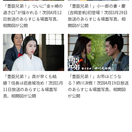
「豊臣兄弟！」ついに“金ヶ崎の
「豊臣兄弟！」小一郎の妻・慶
退き口”が描かれる！次回4月12
(吉岡里帆)初登場！次回3月29日
日放送のあらすじ＆場面写真、
放送のあらすじ＆場面写真、相
相関図が公開
関図が公開
「豊臣兄弟！」直が早くも結
「豊臣兄弟！」お市はどうな
婚？信長は岩倉城攻め！次回1月
る？姉川決戦！次回4月19日放送
11日放送のあらすじ＆場面写
のあらすじ＆場面写真、相関図
真、相関図が公開
が公開