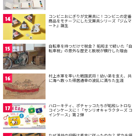
コンビニおにぎりが文房具に！コンビニの定番
14
商品をモチーフにした文房具シリーズ『ジムマ
ート』誕生
自転車を持つだけで税金？ 昭和まで続いた「自
15
転車税」の意外な歴史と脱税が横行した理由
村上水軍を率いた戦国武将！幼い弟を支え、共
16
に海へ散った得居通幸の波乱に満ちた生涯
ハローキティ、ポチャッコたちが昭和レトロな
17
コインケースに！「サンリオキャラクターズ コ
インケース」第２弾
なぜ浅井の旧臣は秀吉に従ったのか？ 武力を使