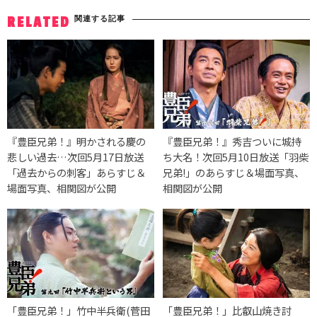
関連する記事
RELATED
『豊臣兄弟！』明かされる慶の
『豊臣兄弟！』秀吉ついに城持
悲しい過去…次回5月17日放送
ち大名！次回5月10日放送「羽柴
「過去からの刺客」あらすじ＆
兄弟!」のあらすじ＆場面写真、
場面写真、相関図が公開
相関図が公開
「豊臣兄弟！」竹中半兵衛(菅田
「豊臣兄弟！」比叡山焼き討