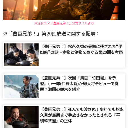
大河ドラマ「豊臣兄弟！」公式サイトより
※「豊臣兄弟！」第20回放送に関する記事：
【豊臣兄弟！】松永久秀の最期に残された“平
蜘蛛”の謎…本物と偽物をめぐる第20回を考察
【豊臣兄弟！】次回「風雲！竹田城」を予
習。小一郎(仲野太賀)が総大将デビューで覚
醒？激闘の顛末を紹介
【豊臣兄弟！】死んでも渡さぬ！史料でも松永
久秀が最期まで手放さなかったとされる「平
蜘蛛茶釜」の正体