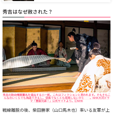
秀吉はなぜ赦された？
秀吉の助命嘆願署名を提出する小一郎。これはフィクションと思われます。そもそもこ
んなのいくらでも偽造できるし、信長でなくとも信用しないかと……。NHK大河ドラ
マ「豊臣兄弟！」公式サイトより。🄫NHK
戦線離脱の後、柴田勝家（山口馬木也）率いる友軍が上