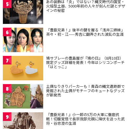
あの装飾は「炎」ではない？縄文時代の国宝・
5
火焔型土器、5000年前の人々が刻んだ謎とデザ
インの秘密
『豊臣兄弟！』後半の鍵を握る「浅井三姉妹」
6
茶々・初・江——秀吉に翻弄された波乱の生涯
鳩サブレーの豊島屋が『鳩の日』（8月10日）
7
限定グッズ詳細を発表！今年はシリコンポーチ
「はとっこ」
土偶なりきりパーカーも！青森の縄文遺跡群で
8
発掘された土偶がモチーフのキュートなグッズ
が新発売
『豊臣兄弟！』小一郎の5万の大軍に徹底抗
9
戦！切腹覚悟で長宗我部元親に降伏を迫った武
将・谷忠澄の生涯