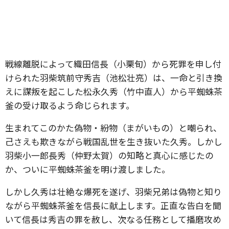
戦線離脱によって織田信長（小栗旬）から死罪を申し付
けられた羽柴筑前守秀吉（池松壮亮）は、一命と引き換
えに謀叛を起こした松永久秀（竹中直人）から平蜘蛛茶
釜の受け取るよう命じられます。
生まれてこのかた偽物・紛物（まがいもの）と嘲られ、
己さえも欺きながら戦国乱世を生き抜いた久秀。しかし
羽柴小一郎長秀（仲野太賀）の知略と真心に感じたの
か、ついに平蜘蛛茶釜を明け渡しました。
しかし久秀は壮絶な爆死を遂げ、羽柴兄弟は偽物と知り
ながら平蜘蛛茶釜を信長に献上します。正直な告白を聞
いて信長は秀吉の罪を赦し、次なる任務として播磨攻め