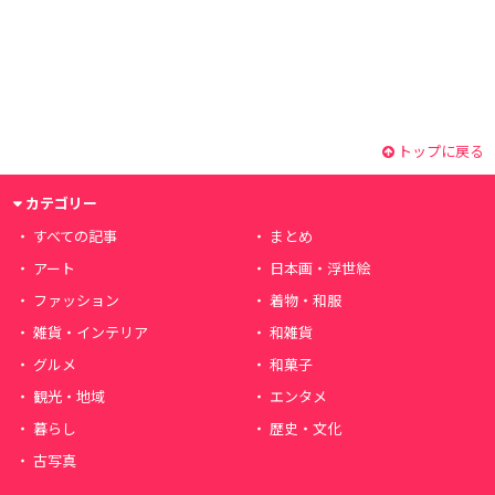
トップに戻る
カテゴリー
すべての記事
まとめ
アート
日本画・浮世絵
ファッション
着物・和服
雑貨・インテリア
和雑貨
グルメ
和菓子
観光・地域
エンタメ
暮らし
歴史・文化
古写真