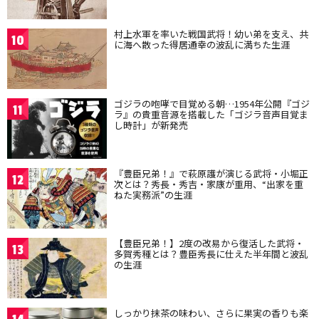
村上水軍を率いた戦国武将！幼い弟を支え、共
10
に海へ散った得居通幸の波乱に満ちた生涯
ゴジラの咆哮で目覚める朝…1954年公開『ゴジ
11
ラ』の貴重音源を搭載した「ゴジラ音声目覚ま
し時計」が新発売
『豊臣兄弟！』で萩原護が演じる武将・小堀正
12
次とは？秀長・秀吉・家康が重用、“出家を重
ねた実務派”の生涯
【豊臣兄弟！】2度の改易から復活した武将・
13
多賀秀種とは？豊臣秀長に仕えた半年間と波乱
の生涯
しっかり抹茶の味わい、さらに果実の香りも楽