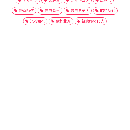
デザイン
文房具
フィギュア
展覧会
鎌倉時代
豊臣秀吉
豊臣兄弟！
昭和時代
光る君へ
葛飾北斎
鎌倉殿の13人