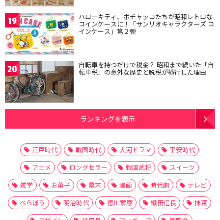
ハローキティ、ポチャッコたちが昭和レトロな
19
コインケースに！「サンリオキャラクターズ コ
インケース」第２弾
自転車を持つだけで税金？ 昭和まで続いた「自
20
転車税」の意外な歴史と脱税が横行した理由
ランキングを表示
江戸時代
戦国時代
大河ドラマ
平安時代
アニメ
ロングセラー
戦国武将
スイーツ
雑学
お菓子
幕末
漫画
時代劇
テレビ
べらぼう
明治時代
徳川家康
織田信長
抹茶