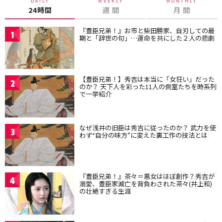
DAILY
WEEKLY
MONTHLY
24時間
週 間
月 間
『豊臣兄弟！』お市と柴田勝家、自刃しての最
1
期と「辞世の句」…運命を共にした２人の悲劇
【豊臣兄弟！】秀吉は本当に「女狂い」だった
2
のか？ 天下人を彩った11人の側室たちを時系列
で一挙紹介
なぜ浅井の旧臣は秀吉に従ったのか？ 武力を使
3
わず“自分の味方”に変えた裏工作の技法とは
『豊臣兄弟！』茶々＝悪女はほぼ創作？秀吉が
4
溺愛、豊臣家滅亡を背負わされた茶々(井上和)
の壮絶すぎる生涯