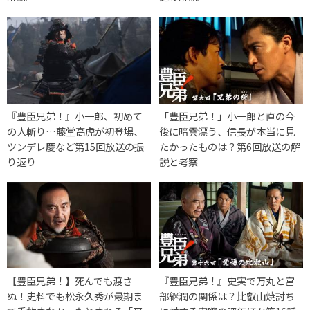
『豊臣兄弟！』小一郎、初めて
「豊臣兄弟！」小一郎と直の今
の人斬り…藤堂高虎が初登場、
後に暗雲漂う、信長が本当に見
ツンデレ慶など第15回放送の振
たかったものは？第6回放送の解
り返り
説と考察
【豊臣兄弟！】死んでも渡さ
『豊臣兄弟！』史実で万丸と宮
ぬ！史料でも松永久秀が最期ま
部継潤の関係は？比叡山焼討ち