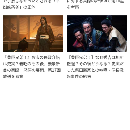
で手放さなかったとされる「平
に対する実際の評価ほか第16話
蜘蛛茶釜」の正体
を考察
『豊臣兄弟！』お市の長政介錯
【豊臣兄弟！】なぜ秀吉は無断
は史実？義昭のその後、義景斬
撤退？その後どうなる？史実だ
首の実際…怒涛の展開、第17回
った柴田勝家との喧嘩・信長激
放送を考察
怒事件の結末