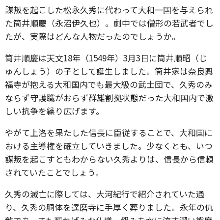
謀叛を起こした松永久秀に代わって大和一国を与えられ
た筒井順慶（永沼伊久也）。劇中では僧形の若武者でし
たが、実際はどんな人物だったのでしょうか。
筒井順慶は天文18年（1549年）3月3日に筒井順昭（じ
ゅんしょう）の子として誕生しました。筒井家は奈良興
福寺が抱える大和国内でも最大級の武士団で、久秀のみ
ならず守護職がおらず群雄割拠状態だった大和国内で激
しい抗争を繰り広げます。
やがて上洛を果たした信長に臣従することで、大和国に
おける主導権を確立していきました。少なくとも、いつ
謀叛を起こすともわからない久秀よりは、信長から信頼
されていたことでしょう。
久秀の滅亡に際しては、大河紀行で紹介されていた通
り、久秀の胴体を達磨寺に手厚く葬りました。永年の仇