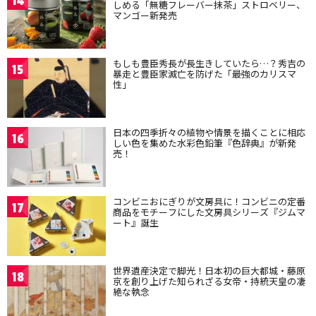
14
しめる「無糖フレーバー抹茶」ストロベリー、
マンゴー新発売
もしも豊臣秀長が長生きしていたら…？秀吉の
15
暴走と豊臣家滅亡を防げた「最強のカリスマ
性」
日本の四季折々の植物や情景を描くことに相応
16
しい色を集めた水彩色鉛筆『色辞典』が新発
売！
コンビニおにぎりが文房具に！コンビニの定番
17
商品をモチーフにした文房具シリーズ『ジムマ
ート』誕生
世界遺産決定で脚光！日本初の巨大都城・藤原
18
京を創り上げた知られざる女帝・持統天皇の凄
絶な執念