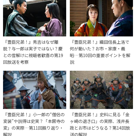
『豊臣兄弟！』秀吉はなぜ離
『豊臣兄弟！』織田信長上洛で
脱？与一郎は実子ではない？慶
何が動いた？お市・家康・義
との雪解けに視聴者歓喜の第19
昭…第10回の重要ポイントを解
回放送を考察
説
『豊臣兄弟！』小一郎の“僧侶の
『豊臣兄弟！』史料に見る「金
変装”や説得は史実？「本圀寺の
ヶ崎の退き口」の実際、浅井長
変」の実際…第11回振り返り・
政とお市はどうなる？第14回放
解説
送の解説