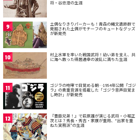
将・谷忠澄の生涯
土偶なりきりパーカーも！青森の縄文遺跡群で
9
発掘された土偶がモチーフのキュートなグッズ
が新発売
村上水軍を率いた戦国武将！幼い弟を支え、共
10
に海へ散った得居通幸の波乱に満ちた生涯
ゴジラの咆哮で目覚める朝…1954年公開『ゴジ
11
ラ』の貴重音源を搭載した「ゴジラ音声目覚ま
し時計」が新発売
『豊臣兄弟！』で萩原護が演じる武将・小堀正
12
次とは？秀長・秀吉・家康が重用、“出家を重
ねた実務派”の生涯