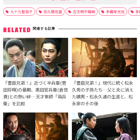
九十九髪茄子
佐久間信盛
古天明平蜘蛛
多羅尾光信
多
関連する記事
RELATED
『豊臣兄弟！』近づく半兵衛(菅
『豊臣兄弟！』現代に続く松永
田将暉)の最期、黒田官兵衛(倉悠
久秀の子孫たち…父と炎に消え
貴)との熱い絆…天才軍師「両兵
た嫡男・松永久通の生涯と、松
衛」を比較
永家のその後