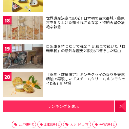
世界遺産決定で脚光！日本初の巨大都城・藤原
18
京を創り上げた知られざる女帝・持統天皇の凄
絶な執念
自転車を持つだけで税金？ 昭和まで続いた「自
19
転車税」の意外な歴史と脱税が横行した理由
【季節・数量限定】キンモクセイの香りを天然
20
精油で再現した「スチームクリーム キンモクセ
イ&茶」新登場
ランキングを表示
江戸時代
戦国時代
大河ドラマ
平安時代