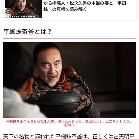
から極悪人・松永久秀の本当の姿と「平蜘
蛛」の真相を読み解く
平蜘蛛茶釜とは？
平蜘蛛茶釜？を見せる松永久秀。NHK大河ドラマ「豊臣兄弟！」公式サイトより。
🄫NHK
天下の名物と謳われた平蜘蛛茶釜は、正しくは古天明平