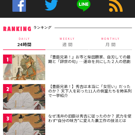
ランキング
RANKING
DAILY
WEEKLY
MONTHLY
24時間
週 間
月 間
『豊臣兄弟！』お市と柴田勝家、自刃しての最
1
期と「辞世の句」…運命を共にした２人の悲劇
【豊臣兄弟！】秀吉は本当に「女狂い」だった
2
のか？ 天下人を彩った11人の側室たちを時系列
で一挙紹介
なぜ浅井の旧臣は秀吉に従ったのか？ 武力を使
3
わず“自分の味方”に変えた裏工作の技法とは