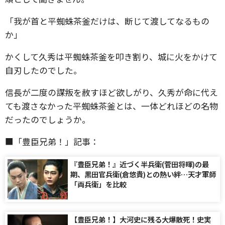
「我が首と平蜘蛛茶釜だけは、断じて渡してなるもの
か」
かくして久秀は平蜘蛛茶釜を叩き割り、城に火をかけて
自刃したのでした。
信長が二度の謀叛を赦すほど欲しがり、久秀が命に代え
ても渡さなかった平蜘蛛茶釜とは、一体どれほどの名物
だったのでしょうか。
■「豊臣兄弟！」記事：
『豊臣兄弟！』近づく半兵衛(菅田将暉)の最
期、黒田官兵衛(倉悠貴)との熱い絆…天才軍師
「両兵衛」を比較
【豊臣兄弟！】大河史に残る大爆散死！史実