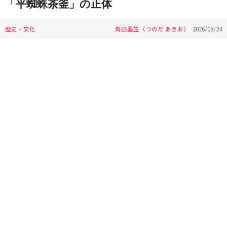
「平蜘蛛茶釜」の正体
歴史・文化
角田晶生（つのだ あきお）
2026/05/24