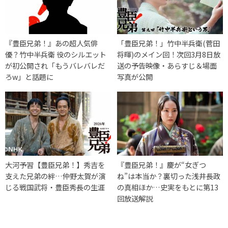
『豊臣兄弟！』あの超人気俳
「豊臣兄弟！」竹中半兵衛(菅田
優？竹中半兵衛 役のシルエット
将暉)のメイン回！次回3月8日放
が初公開され「もうバレバレだ
送の予告映像・あらすじ＆場面
ろw」と話題に
写真が公開
大河予習【豊臣兄弟！】秀吉を
『豊臣兄弟！』慶が“女ぎつ
支えた兄弟の絆…仲野太賀が演
ね”は本当か？裏切った浅井長政
じる戦国武将・豊臣秀長の生涯
の真相ほか…史実をもとに第13
回放送解説