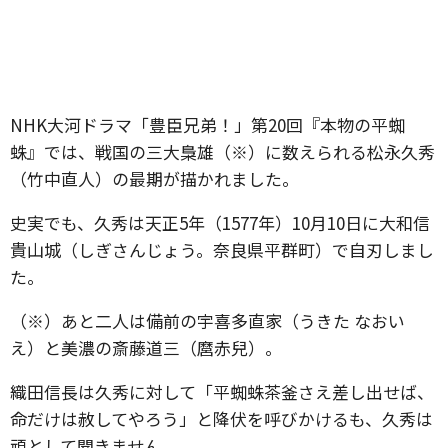
NHK大河ドラマ「豊臣兄弟！」第20回『本物の平蜘
蛛』では、戦国の三大梟雄（※）に数えられる松永久秀
（竹中直人）の最期が描かれました。
史実でも、久秀は天正5年（1577年）10月10日に大和信
貴山城（しぎさんじょう。奈良県平群町）で自刃しまし
た。
（※）あと二人は備前の宇喜多直家（うきた なおい
え）と美濃の斎藤道三（麿赤兒）。
織田信長は久秀に対して「平蜘蛛茶釜さえ差し出せば、
命だけは赦してやろう」と降伏を呼びかけるも、久秀は
頑として聞きません。