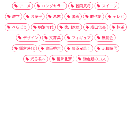
アニメ
ロングセラー
戦国武将
スイーツ
雑学
お菓子
幕末
漫画
時代劇
テレビ
べらぼう
明治時代
徳川家康
織田信長
抹茶
デザイン
文房具
フィギュア
展覧会
鎌倉時代
豊臣秀吉
豊臣兄弟！
昭和時代
光る君へ
葛飾北斎
鎌倉殿の13人