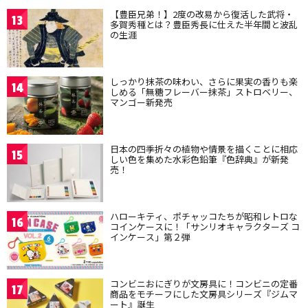
【豊臣兄弟！】2度の改易から復活した武将・
13
多賀秀種とは？豊臣秀長に仕えた半年間と波乱
の生涯
しっかり抹茶の味わい、さらに果実の香りも楽
14
しめる「無糖フレーバー抹茶」ストロベリー、
マンゴー新発売
日本の四季折々の植物や情景を描くことに相応
15
しい色を集めた水彩色鉛筆『色辞典』が新発
売！
ハローキティ、ポチャッコたちが昭和レトロな
16
コインケースに！「サンリオキャラクターズ コ
インケース」第２弾
コンビニおにぎりが文房具に！コンビニの定番
17
商品をモチーフにした文房具シリーズ『ジムマ
ート』誕生