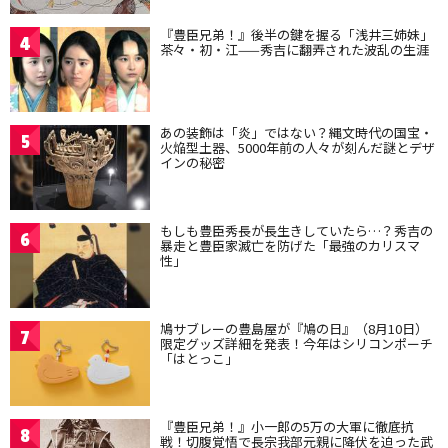
『豊臣兄弟！』後半の鍵を握る「浅井三姉妹」
4
茶々・初・江——秀吉に翻弄された波乱の生涯
あの装飾は「炎」ではない？縄文時代の国宝・
5
火焔型土器、5000年前の人々が刻んだ謎とデザ
インの秘密
もしも豊臣秀長が長生きしていたら…？秀吉の
6
暴走と豊臣家滅亡を防げた「最強のカリスマ
性」
鳩サブレーの豊島屋が『鳩の日』（8月10日）
7
限定グッズ詳細を発表！今年はシリコンポーチ
「はとっこ」
『豊臣兄弟！』小一郎の5万の大軍に徹底抗
8
戦！切腹覚悟で長宗我部元親に降伏を迫った武