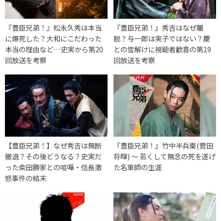
『豊臣兄弟！』松永久秀は本当
『豊臣兄弟！』秀吉はなぜ離
に爆死した？大和にこだわった
脱？与一郎は実子ではない？慶
本当の理由など…史実から第20
との雪解けに視聴者歓喜の第19
回放送を考察
回放送を考察
【豊臣兄弟！】なぜ秀吉は無断
『豊臣兄弟！』竹中半兵衛(菅田
撤退？その後どうなる？史実だ
将暉) 〜 若くして無念の死を遂げ
った柴田勝家との喧嘩・信長激
た名軍師の生涯
怒事件の結末