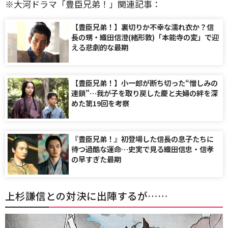
※大河ドラマ「豊臣兄弟！」関連記事：
【豊臣兄弟！】裏切りか不幸な濡れ衣か？信
長の甥・織田信澄(緒形敦)「本能寺の変」で迎
える悲劇的な最期
【豊臣兄弟！】小一郎が断ち切った“憎しみの
連鎖”…我が子を取り戻した慶と夫婦の絆を深
めた第19回を考察
『豊臣兄弟！』初登場した信長の息子たちに
待つ過酷な運命…史実で見る織田信忠・信孝
の早すぎた最期
上杉謙信との対決に出陣するが……