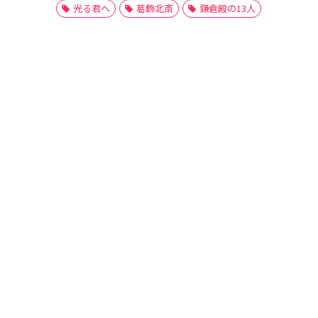
光る君へ
葛飾北斎
鎌倉殿の13人