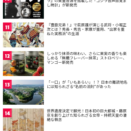
ラ』の貴重音源を搭載した「ゴジラ音声目覚ま
し時計」が新発売
『豊臣兄弟！』で萩原護が演じる武将・小堀正
11
次とは？秀長・秀吉・家康が重用、“出家を重
ねた実務派”の生涯
しっかり抹茶の味わい、さらに果実の香りも楽
12
しめる「無糖フレーバー抹茶」ストロベリー、
マンゴー新発売
「一口」が「いもあらい」！？ 日本の難読地名
13
には知られざる“名前の法則”があった
世界遺産決定で脚光！日本初の巨大都城・藤原
14
京を創り上げた知られざる女帝・持統天皇の凄
絶な執念