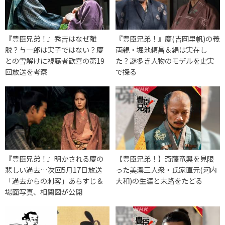
『豊臣兄弟！』秀吉はなぜ離
『豊臣兄弟！』慶(吉岡里帆)の義
脱？与一郎は実子ではない？慶
両親・堀池頼昌＆絹は実在し
との雪解けに視聴者歓喜の第19
た？謎多き人物のモデルを史実
回放送を考察
で探る
『豊臣兄弟！』明かされる慶の
【豊臣兄弟！】斎藤竜興を見限
悲しい過去…次回5月17日放送
った美濃三人衆・氏家直元(河内
「過去からの刺客」あらすじ＆
大和)の生涯と末路をたどる
場面写真、相関図が公開