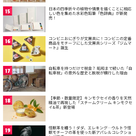
日本の四季折々の植物や情景を描くことに相応
15
しい色を集めた水彩色鉛筆『色辞典』が新発
売！
コンビニおにぎりが文房具に！コンビニの定番
16
商品をモチーフにした文房具シリーズ『ジムマ
ート』誕生
自転車を持つだけで税金？ 昭和まで続いた「自
17
転車税」の意外な歴史と脱税が横行した理由
【季節・数量限定】キンモクセイの香りを天然
18
精油で再現した「スチームクリーム キンモクセ
イ&茶」新登場
怪獣革を纏う！ダダ、エレキング…ウルトラ怪
19
獣モチーフの革を使った新アパレルコレクショ