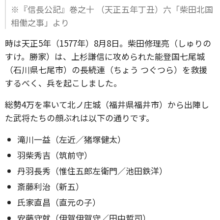
※『信長公記』巻之十 （天正五年丁丑）六「柴田北国
相働之事」より
時は天正5年（1577年）8月8日。柴田修理亮（しゅりの
すけ。勝家）は、上杉謙信に攻められた能登国七尾城
（石川県七尾市）の長続連（ちょう つぐつら）を救援
するべく、兵を起こしました。
総勢4万を率いて北ノ庄城（福井県福井市）から出陣し
た武将たちの顔ぶれは以下の通りです。
滝川一益（左近／猪塚健太）
羽柴秀吉（筑前守）
丹羽長秀（惟住五郎左衛門／池田鉄洋）
斎藤利治（新五）
氏家直昌（直元の子）
安藤守就（伊賀伊賀守／田中哲司）