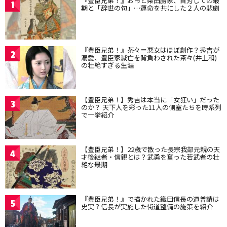
『豊臣兄弟！』お市と柴田勝家、自刃しての最
1
期と「辞世の句」…運命を共にした２人の悲劇
『豊臣兄弟！』茶々＝悪女はほぼ創作？秀吉が
2
溺愛、豊臣家滅亡を背負わされた茶々(井上和)
の壮絶すぎる生涯
【豊臣兄弟！】秀吉は本当に「女狂い」だった
3
のか？ 天下人を彩った11人の側室たちを時系列
で一挙紹介
【豊臣兄弟！】22歳で散った長宗我部元親の天
4
才後継者・信親とは？武勇を奮った若武者の壮
絶な最期
『豊臣兄弟！』で描かれた織田信長の道普請は
5
史実？信長が実施した街道整備の施策を紹介