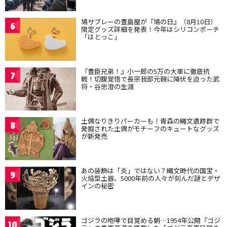
鳩サブレーの豊島屋が『鳩の日』（8月10日）
6
限定グッズ詳細を発表！今年はシリコンポーチ
「はとっこ」
『豊臣兄弟！』小一郎の5万の大軍に徹底抗
7
戦！切腹覚悟で長宗我部元親に降伏を迫った武
将・谷忠澄の生涯
土偶なりきりパーカーも！青森の縄文遺跡群で
8
発掘された土偶がモチーフのキュートなグッズ
が新発売
あの装飾は「炎」ではない？縄文時代の国宝・
9
火焔型土器、5000年前の人々が刻んだ謎とデザ
インの秘密
ゴジラの咆哮で目覚める朝…1954年公開『ゴジ
10