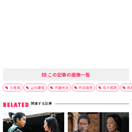
この記事の画像一覧
七尾城
上杉謙信
不破光治
丹羽長秀
佐々成政
信
関連する記事
RELATED