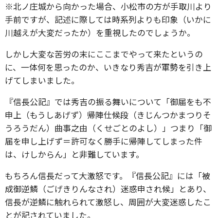
※北ノ庄城から向かった場合、小松市の方が手取川より
手前ですが、記述に際しては時系列よりも印象（いかに
川越えが大変だったか）を重視したのでしょうか。
しかし大変な苦労の末にここまでやって来たというの
に、一体何を思ったのか、いきなり秀吉が軍勢を引き上
げてしまいました。
『信長公記』では秀吉の振る舞いについて「御届をも不
申上（もうしあげず）帰陣仕候段（きじんつかまつりそ
うろうだん）曲事之由（くせごとのよし）」つまり「御
届を申し上げず＝許可なく勝手に帰陣してしまった件
は、けしからん」と非難しています。
もちろん信長だって大激怒です。『信長公記』には「被
成御逆鱗（ごげきりんなされ）迷惑申され候」とあり、
信長が逆鱗に触れられて激怒し、周囲が大変迷惑したこ
とが記されていました。