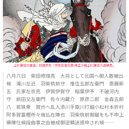
上杉謙信の雄姿。月岡芳年「芳年武者旡類 弾正少弼上杉謙信入道輝虎」
八月八日 柴田修理亮 大将として北国へ御人数被出
候 滝川左近 羽柴筑前守 惟住五郎左衛門 斎藤新
五 氏家左京亮 伊賀伊賀守 稲葉伊予 不破河内
守 前田又左衛門 佐々内蔵介 原彦二郎 金森五郎
八 若狭衆 賀州へ乱入添川手取川打越小松村本折村
阿多賀富樫所々焼払在陣也 羽柴筑前御届をも不申上
帰陣仕候段曲事之由被成御逆鱗迷惑申され候……