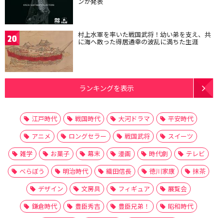
ンが発表
村上水軍を率いた戦国武将！幼い弟を支え、共
20
に海へ散った得居通幸の波乱に満ちた生涯
ランキングを表示
江戸時代
戦国時代
大河ドラマ
平安時代
アニメ
ロングセラー
戦国武将
スイーツ
雑学
お菓子
幕末
漫画
時代劇
テレビ
べらぼう
明治時代
織田信長
徳川家康
抹茶
デザイン
文房具
フィギュア
展覧会
鎌倉時代
豊臣秀吉
豊臣兄弟！
昭和時代