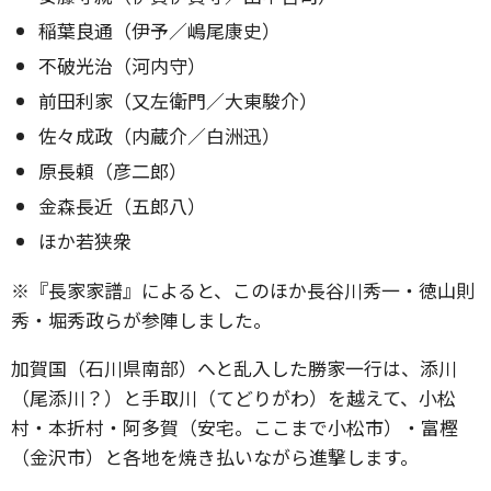
稲葉良通（伊予／嶋尾康史）
不破光治（河内守）
前田利家（又左衛門／大東駿介）
佐々成政（内蔵介／白洲迅）
原長頼（彦二郎）
金森長近（五郎八）
ほか若狭衆
※『長家家譜』によると、このほか長谷川秀一・徳山則
秀・堀秀政らが参陣しました。
加賀国（石川県南部）へと乱入した勝家一行は、添川
（尾添川？）と手取川（てどりがわ）を越えて、小松
村・本折村・阿多賀（安宅。ここまで小松市）・富樫
（金沢市）と各地を焼き払いながら進撃します。