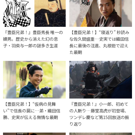
『豊臣兄弟！』豊臣秀長 唯一の
【豊臣兄弟！】“寝返り” 秒読み
嫡男。歴史から消えた幻の息
な佐久間盛重…史実では織田信
子・羽柴与一郎の謎多き生涯
長に最後の注進、丸根砦で迎え
た最期
【豊臣兄弟！】“仮病の見舞
『豊臣兄弟！』小一郎、初めて
い”で信長の罠に…弟・織田信
の人斬り…藤堂高虎が初登場、
勝、史実が伝える無情な最期
ツンデレ慶など第15回放送の振
り返り