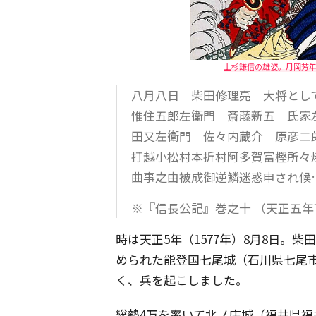
上杉謙信の雄姿。月岡芳年
八月八日 柴田修理亮 大将とし
惟住五郎左衛門 斎藤新五 氏家
田又左衛門 佐々内蔵介 原彦二
打越小松村本折村阿多賀富樫所々
曲事之由被成御逆鱗迷惑申され候
※『信長公記』巻之十 （天正五
時は天正5年（1577年）8月8日。
められた能登国七尾城（石川県七尾市
く、兵を起こしました。
総勢4万を率いて北ノ庄城（福井県