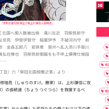
20
「芳年武者旡類 弾正少弼上杉謙信入道輝虎」
て北国へ御人数被出候 滝川左近 羽柴筑前守
左京亮 伊賀伊賀守 稲葉伊予 不破河内守 前
郎 金森五郎八 若狭衆 賀州へ乱入添川手取川
焼払在陣也 羽柴筑前御届をも不申上帰陣仕候段
……
戦
年丁丑）六「柴田北国相働之事」より
柴田修理亮（しゅりのすけ。勝家）は、上杉謙信に攻
）の長続連（ちょう つぐつら）を救援するべ
織
福井市）から出陣した武将たちの顔ぶれは以下の通