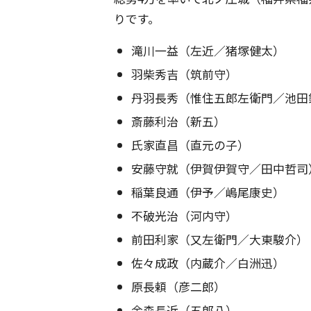
りです。
滝川一益（左近／猪塚健太）
羽柴秀吉（筑前守）
丹羽長秀（惟住五郎左衛門／池田
斎藤利治（新五）
氏家直昌（直元の子）
安藤守就（伊賀伊賀守／田中哲司
稲葉良通（伊予／嶋尾康史）
不破光治（河内守）
前田利家（又左衛門／大東駿介）
佐々成政（内蔵介／白洲迅）
原長頼（彦二郎）
金森長近（五郎八）