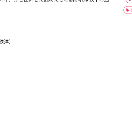
鉄洋）
）