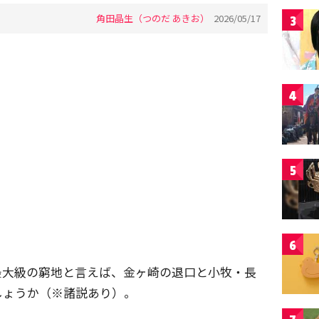
角田晶生（つのだ あきお）
2026/05/17
3
4
5
6
最大級の窮地と言えば、金ヶ崎の退口と小牧・長
しょうか（※諸説あり）。