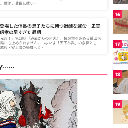
た。慶は、豊臣に嫁い…
16
登場した信長の息子たちに待つ過酷な運命…史実
信孝の早すぎた最期
臣兄弟！」第19話『過去からの刺客』。快進撃を進める織田信
、誰にも止められません。いよいよ「天下布武」の象徴とし
17
な城郭・安土城の築城へと…
が……
18
19