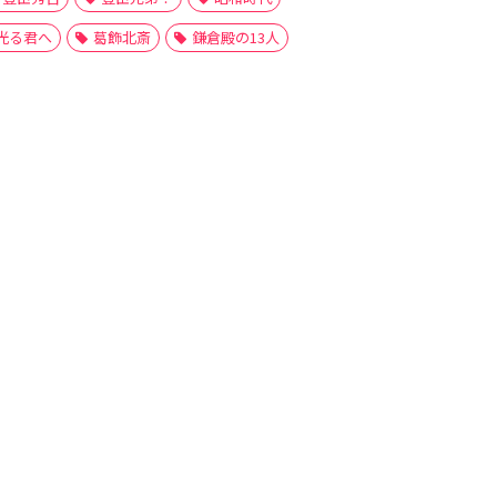
光る君へ
葛飾北斎
鎌倉殿の13人