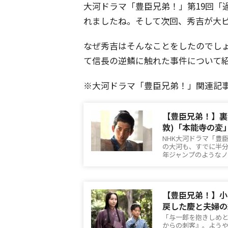
大河ドラマ「豊臣兄弟！」第19回「
れましたね。そして次回、秀吉が大
なぜ秀吉はそんなことをしたのでし
て信長の逆鱗に触れた事件について
※大河ドラマ「豊臣兄弟！」関連記
【豊臣兄弟！】裏
敦)「本能寺の変
NHK大河ドラマ「豊臣
の大河も、すでに半
年ジャンプのようなノ
【豊臣兄弟！】小
戻した慶と夫婦の
「与一郎を抱きしめと
からの刺客』。よう