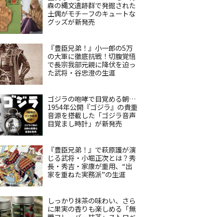
森の縄文遺跡群で発掘された
土偶がモチーフのキュートな
グッズが新発売
『豊臣兄弟！』小一郎の5万
の大軍に徹底抗戦！切腹覚悟
で長宗我部元親に降伏を迫っ
た武将・谷忠澄の生涯
ゴジラの咆哮で目覚める朝…
1954年公開『ゴジラ』の貴重
音源を搭載した「ゴジラ音声
目覚まし時計」が新発売
『豊臣兄弟！』で萩原護が演
じる武将・小堀正次とは？秀
長・秀吉・家康が重用、“出
家を重ねた実務派”の生涯
しっかり抹茶の味わい、さら
に果実の香りも楽しめる「無
糖フレーバー抹茶」ストロベ