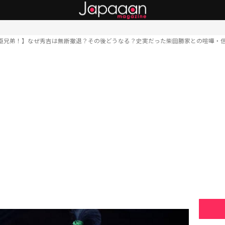
臣兄弟！】なぜ秀吉は無断撤退？その後どうなる？史実だった柴田勝家との喧嘩・