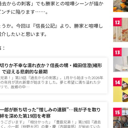
過去からの刺客」でも勝家との喧嘩シーンが描か
ピンチに陥ります……。
12
ょうか。今回は『信長公記』より、勝家と喧嘩し
紹介したいと思います。
事：
13
切りか不幸な濡れ衣か？信長の甥・織田信澄(緒形
」で迎える悲劇的な最期
兄弟！」第19話『過去からの刺客』。1月から始まった2026年
14
分の年月が流れ新章が始まりました。夢と希望に満ち溢れた少
リで、故郷の中…
一郎が断ち切った“憎しみの連鎖”…我が子を取り
15
絆を深めた第19回を考察
うございます」「相分かった」「豊臣兄弟！」第19回『過去
やく、小一郎（仲野大河）の妻・慶（吉岡里帆）が秘めていた