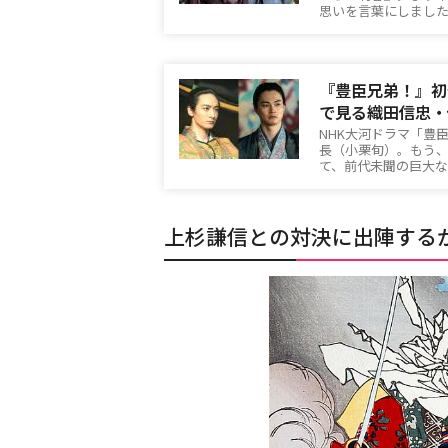
思いを言葉にしまし
『豊臣兄弟！』初
で見る織田信忠・
NHK大河ドラマ「豊
長（小栗旬）。もう
て、前代未聞の巨大
上杉謙信との対決に出陣する