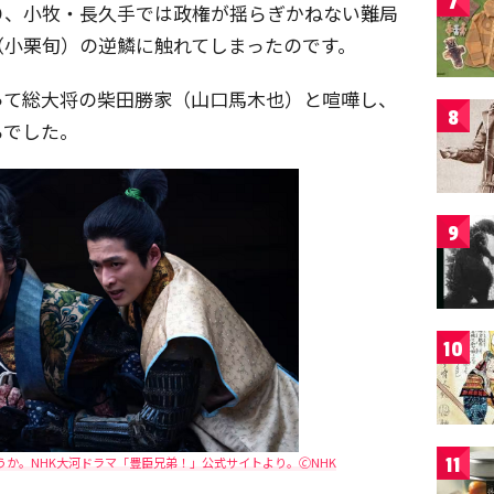
7
り、小牧・長久手では政権が揺らぎかねない難局
（小栗旬）の逆鱗に触れてしまったのです。
って総大将の柴田勝家（山口馬木也）と喧嘩し、
8
らでした。
9
10
11
か。NHK大河ドラマ「豊臣兄弟！」公式サイトより。🄫NHK