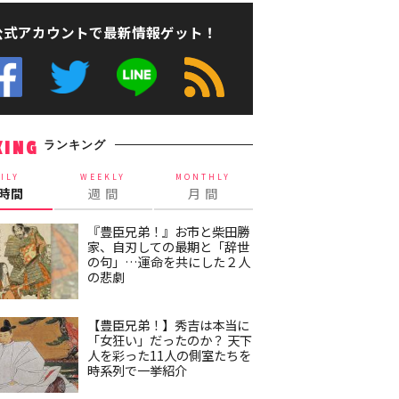
公式アカウントで最新情報ゲット！
ランキング
KING
ILY
WEEKLY
MONTHLY
4時間
週 間
月 間
『豊臣兄弟！』お市と柴田勝
家、自刃しての最期と「辞世
の句」…運命を共にした２人
の悲劇
【豊臣兄弟！】秀吉は本当に
「女狂い」だったのか？ 天下
人を彩った11人の側室たちを
時系列で一挙紹介