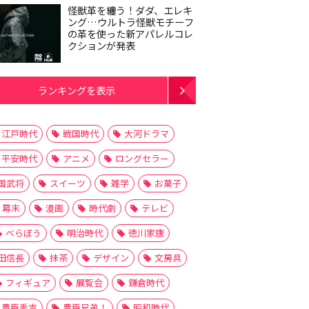
怪獣革を纏う！ダダ、エレキ
ング…ウルトラ怪獣モチーフ
の革を使った新アパレルコレ
クションが発表
ランキングを表示
江戸時代
戦国時代
大河ドラマ
平安時代
アニメ
ロングセラー
国武将
スイーツ
雑学
お菓子
幕末
漫画
時代劇
テレビ
べらぼう
明治時代
徳川家康
田信長
抹茶
デザイン
文房具
フィギュア
展覧会
鎌倉時代
豊臣秀吉
豊臣兄弟！
昭和時代