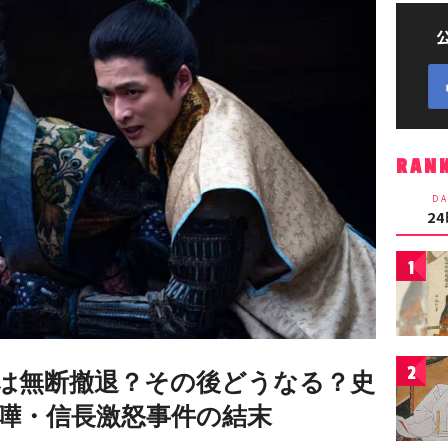
RAN
DA
2
1
2
は無断撤退？その後どうなる？史
嘩・信長激怒事件の結末