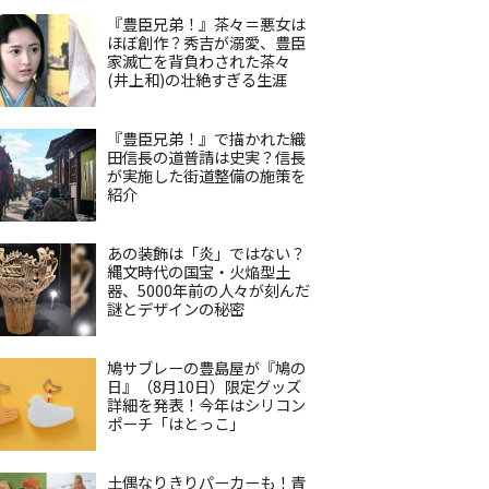
『豊臣兄弟！』茶々＝悪女は
ほぼ創作？秀吉が溺愛、豊臣
家滅亡を背負わされた茶々
(井上和)の壮絶すぎる生涯
『豊臣兄弟！』で描かれた織
田信長の道普請は史実？信長
が実施した街道整備の施策を
紹介
あの装飾は「炎」ではない？
縄文時代の国宝・火焔型土
器、5000年前の人々が刻んだ
謎とデザインの秘密
鳩サブレーの豊島屋が『鳩の
日』（8月10日）限定グッズ
詳細を発表！今年はシリコン
ポーチ「はとっこ」
土偶なりきりパーカーも！青