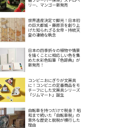
リー、マンゴー新発売
世界遺産決定で脚光！日本初
の巨大都城・藤原京を創り上
げた知られざる女帝・持統天
皇の凄絶な執念
日本の四季折々の植物や情景
を描くことに相応しい色を集
めた水彩色鉛筆『色辞典』が
新発売！
コンビニおにぎりが文房具
に！コンビニの定番商品をモ
チーフにした文房具シリーズ
『ジムマート』誕生
自転車を持つだけで税金？ 昭
和まで続いた「自転車税」の
意外な歴史と脱税が横行した
理由