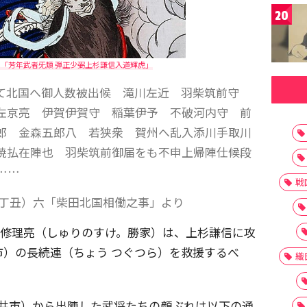
20
「芳年武者旡類 弾正少弼上杉謙信入道輝虎」
て北国へ御人数被出候 滝川左近 羽柴筑前守
左京亮 伊賀伊賀守 稲葉伊予 不破河内守 前
郎 金森五郎八 若狭衆 賀州へ乱入添川手取川
焼払在陣也 羽柴筑前御届をも不申上帰陣仕候段
……
戦
年丁丑）六「柴田北国相働之事」より
柴田修理亮（しゅりのすけ。勝家）は、上杉謙信に攻
）の長続連（ちょう つぐつら）を救援するべ
織
福井市）から出陣した武将たちの顔ぶれは以下の通