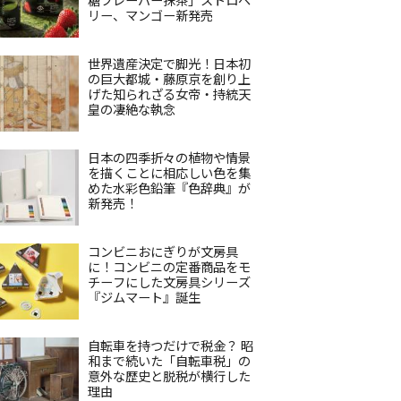
リー、マンゴー新発売
世界遺産決定で脚光！日本初
の巨大都城・藤原京を創り上
げた知られざる女帝・持統天
皇の凄絶な執念
日本の四季折々の植物や情景
を描くことに相応しい色を集
めた水彩色鉛筆『色辞典』が
新発売！
コンビニおにぎりが文房具
に！コンビニの定番商品をモ
チーフにした文房具シリーズ
『ジムマート』誕生
自転車を持つだけで税金？ 昭
和まで続いた「自転車税」の
意外な歴史と脱税が横行した
理由