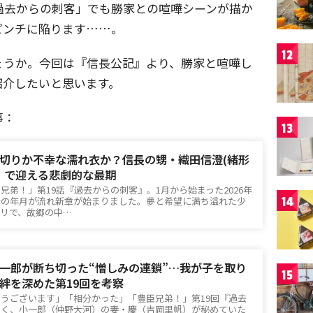
過去からの刺客」でも勝家との喧嘩シーンが描か
ピンチに陥ります……。
12
ょうか。今回は『信長公記』より、勝家と喧嘩し
紹介したいと思います。
事：
13
切りか不幸な濡れ衣か？信長の甥・織田信澄(緒形
」で迎える悲劇的な最期
兄弟！」第19話『過去からの刺客』。1月から始まった2026年
14
分の年月が流れ新章が始まりました。夢と希望に満ち溢れた少
リで、故郷の中…
一郎が断ち切った“憎しみの連鎖”…我が子を取り
15
絆を深めた第19回を考察
うございます」「相分かった」「豊臣兄弟！」第19回『過去
やく、小一郎（仲野大河）の妻・慶（吉岡里帆）が秘めていた