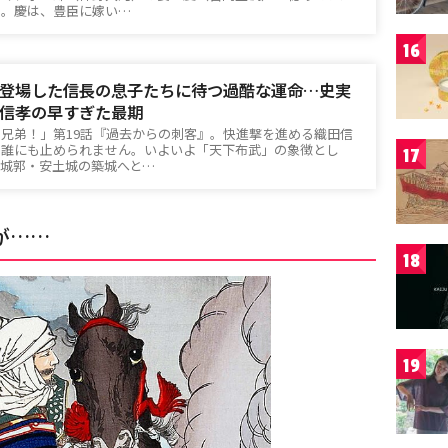
た。慶は、豊臣に嫁い…
16
登場した信長の息子たちに待つ過酷な運命…史実
信孝の早すぎた最期
臣兄弟！」第19話『過去からの刺客』。快進撃を進める織田信
、誰にも止められません。いよいよ「天下布武」の象徴とし
17
な城郭・安土城の築城へと…
が……
18
19