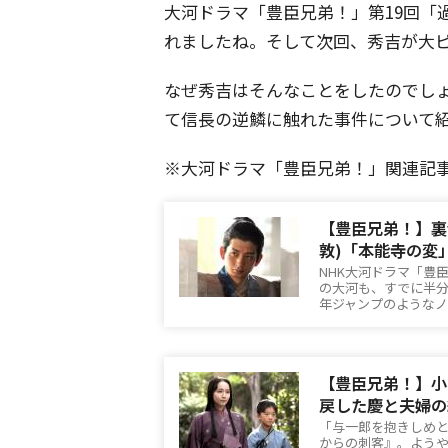
大河ドラマ「豊臣兄弟！」第19回「
れましたね。そして次回、秀吉が大
なぜ秀吉はそんなことをしたのでし
て信長の逆鱗に触れた事件について
※大河ドラマ「豊臣兄弟！」関連記
【豊臣兄弟！】裏
敦)「本能寺の変
NHK大河ドラマ「豊臣
の大河も、すでに半
年ジャンプのようなノ
【豊臣兄弟！】小
戻した慶と夫婦の
「与一郎を抱きしめと
からの刺客』。よう