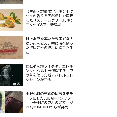
【季節・数量限定】キンモク
セイの香りを天然精油で再現
した「スチームクリーム キン
モクセイ&茶」新登場
村上水軍を率いた戦国武将！
幼い弟を支え、共に海へ散っ
た得居通幸の波乱に満ちた生
涯
怪獣革を纏う！ダダ、エレキ
ング…ウルトラ怪獣モチーフ
の革を使った新アパレルコレ
クションが発表
小野小町の死後の伝説をモチ
ーフにしたJUBAN-Tシャツ
「小野小町の成れの果て」が
Play KIMONOから新発売