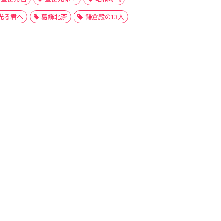
光る君へ
葛飾北斎
鎌倉殿の13人