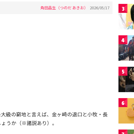
角田晶生（つのだ あきお）
2026/05/17
3
4
5
6
最大級の窮地と言えば、金ヶ崎の退口と小牧・長
しょうか（※諸説あり）。