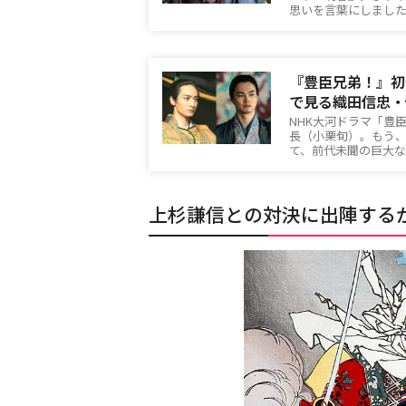
思いを言葉にしまし
『豊臣兄弟！』初
で見る織田信忠・
NHK大河ドラマ「豊
長（小栗旬）。もう
て、前代未聞の巨大
上杉謙信との対決に出陣する