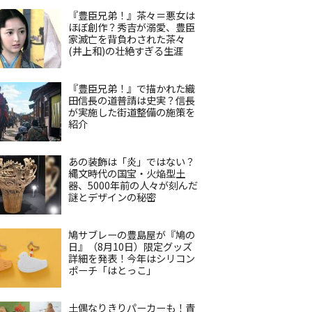
『豊臣兄弟！』茶々＝悪女は
ほぼ創作？秀吉が溺愛、豊臣
家滅亡を背負わされた茶々
(井上和)の壮絶すぎる生涯
『豊臣兄弟！』で描かれた織
田信長の道普請は史実？信長
が実施した街道整備の施策を
紹介
あの装飾は「炎」ではない？
縄文時代の国宝・火焔型土
器、5000年前の人々が刻んだ
謎とデザインの秘密
鳩サブレーの豊島屋が『鳩の
日』（8月10日）限定グッズ
詳細を発表！今年はシリコン
ポーチ「はとっこ」
土偶なりきりパーカーも！青