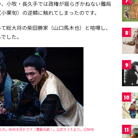
7
り、小牧・長久手では政権が揺らぎかねない難局
（小栗旬）の逆鱗に触れてしまったのです。
って総大将の柴田勝家（山口馬木也）と喧嘩し、
8
らでした。
9
10
11
か。NHK大河ドラマ「豊臣兄弟！」公式サイトより。🄫NHK