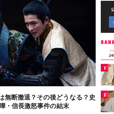
RAN
DA
2
1
2
は無断撤退？その後どうなる？史
嘩・信長激怒事件の結末