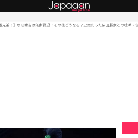
臣兄弟！】なぜ秀吉は無断撤退？その後どうなる？史実だった柴田勝家との喧嘩・