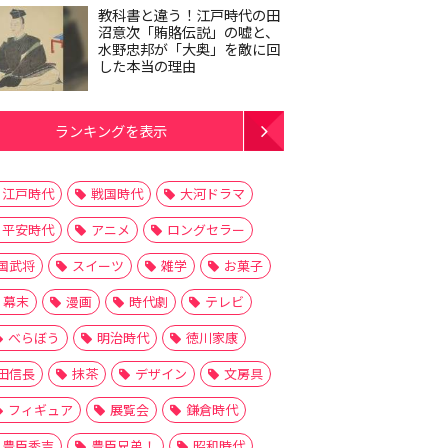
教科書と違う！江戸時代の田
沼意次「賄賂伝説」の嘘と、
水野忠邦が「大奥」を敵に回
した本当の理由
ランキングを表示
江戸時代
戦国時代
大河ドラマ
平安時代
アニメ
ロングセラー
国武将
スイーツ
雑学
お菓子
幕末
漫画
時代劇
テレビ
べらぼう
明治時代
徳川家康
田信長
抹茶
デザイン
文房具
フィギュア
展覧会
鎌倉時代
豊臣秀吉
豊臣兄弟！
昭和時代