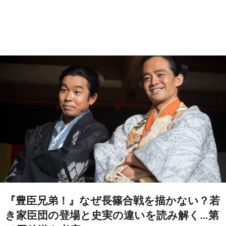
『豊臣兄弟！』なぜ長篠合戦を描かない？若
き家臣団の登場と史実の違いを読み解く…第