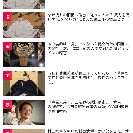
なぜ浅井の旧臣は秀吉に従ったのか？ 武力を使
5
わず“自分の味方”に変えた裏工作の技法とは
あの装飾は「炎」ではない？縄文時代の国宝・
6
火焔型土器、5000年前の人々が刻んだ謎とデザ
インの秘密
もしも豊臣秀長が長生きしていたら…？秀吉の
7
暴走と豊臣家滅亡を防げた「最強のカリスマ
性」
『豊臣兄弟！』三法師の誘拐は史実？秀吉
8
の“暴挙”、お市＆勝家再婚の真意…第30回放送
の真相考察
村上水軍を率いた戦国武将！幼い弟を支え、共