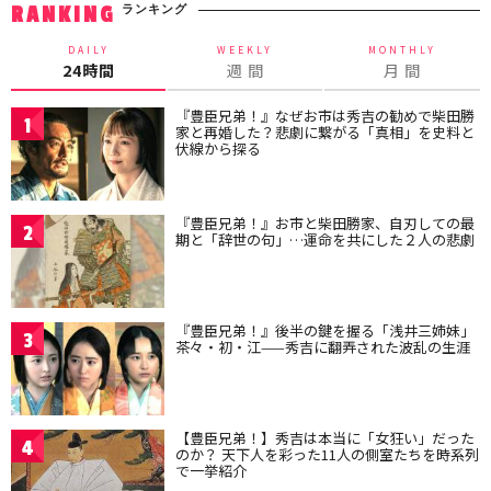
ランキング
RANKING
DAILY
WEEKLY
MONTHLY
24時間
週 間
月 間
『豊臣兄弟！』なぜお市は秀吉の勧めで柴田勝
1
家と再婚した？悲劇に繋がる「真相」を史料と
伏線から探る
『豊臣兄弟！』お市と柴田勝家、自刃しての最
2
期と「辞世の句」…運命を共にした２人の悲劇
『豊臣兄弟！』後半の鍵を握る「浅井三姉妹」
3
茶々・初・江——秀吉に翻弄された波乱の生涯
【豊臣兄弟！】秀吉は本当に「女狂い」だった
4
のか？ 天下人を彩った11人の側室たちを時系列
で一挙紹介