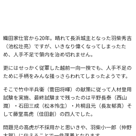
織田家仕官から20年。晴れて長浜城主となった羽柴秀吉
（池松壮亮）ですが、いきなり偉くなってしまったた
め、人手不足で領内を治め切れません。
更にはせっかく従軍した越前一向一揆でも、人手不足の
ために手柄をみんな掻っさらわれてしまったようです。
そこで竹中半兵衛（菅田将暉）の献策に従って人材登用
試験を実施、最終試験まで残ったのは平野長泰（西山
潤）・石田三成（松本怜生）・片桐且元（長友郁真）そ
して藤堂高虎（佳田創）の四人でした。
問題児の高虎が不採用かと思いきや、羽柴小一郎（仲野
太賀）に仕えることで一件落着となります。