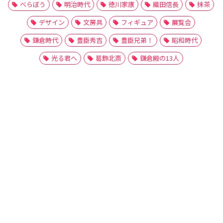
べらぼう
明治時代
徳川家康
織田信長
抹茶
デザイン
文房具
フィギュア
展覧会
鎌倉時代
豊臣秀吉
豊臣兄弟！
昭和時代
光る君へ
葛飾北斎
鎌倉殿の13人