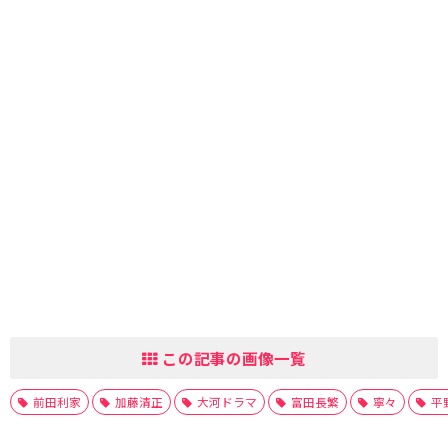
この記事の画像一覧
前田利家
加藤清正
大河ドラマ
富田長繁
寧々
平