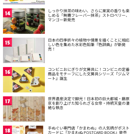
しっかり抹茶の味わい、さらに果実の香りも楽
14
しめる「無糖フレーバー抹茶」ストロベリー、
マンゴー新発売
日本の四季折々の植物や情景を描くことに相応
15
しい色を集めた水彩色鉛筆『色辞典』が新発
売！
コンビニおにぎりが文房具に！コンビニの定番
16
商品をモチーフにした文房具シリーズ『ジムマ
ート』誕生
世界遺産決定で脚光！日本初の巨大都城・藤原
17
京を創り上げた知られざる女帝・持統天皇の凄
絶な執念
手ぬぐい専門店「かまわぬ」の人気柄がポスト
18
カードに『かまわぬ POSTCARD BOOK』発売