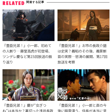
関連する記事
RELATED
『豊臣兄弟！』小一郎、初めて
『豊臣兄弟！』お市の長政介錯
の人斬り…藤堂高虎が初登場、
は史実？義昭のその後、義景斬
ツンデレ慶など第15回放送の振
首の実際…怒涛の展開、第17回
り返り
放送を考察
『豊臣兄弟！』慶が“女ぎつ
「豊臣兄弟！」小一郎と直の今
ね”は本当か？裏切った浅井長政
後に暗雲漂う、信長が本当に見