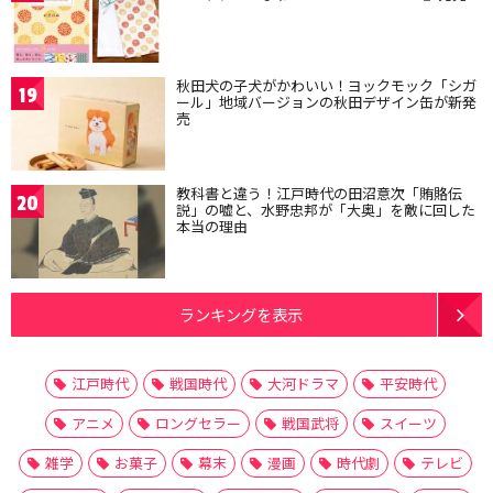
秋田犬の子犬がかわいい！ヨックモック「シガ
19
ール」地域バージョンの秋田デザイン缶が新発
売
教科書と違う！江戸時代の田沼意次「賄賂伝
20
説」の嘘と、水野忠邦が「大奥」を敵に回した
本当の理由
ランキングを表示
江戸時代
戦国時代
大河ドラマ
平安時代
アニメ
ロングセラー
戦国武将
スイーツ
雑学
お菓子
幕末
漫画
時代劇
テレビ