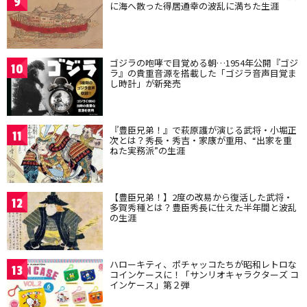
9
に海へ散った得居通幸の波乱に満ちた生涯
ゴジラの咆哮で目覚める朝…1954年公開『ゴジ
10
ラ』の貴重音源を搭載した「ゴジラ音声目覚ま
し時計」が新発売
『豊臣兄弟！』で萩原護が演じる武将・小堀正
11
次とは？秀長・秀吉・家康が重用、“出家を重
ねた実務派”の生涯
【豊臣兄弟！】2度の改易から復活した武将・
12
多賀秀種とは？豊臣秀長に仕えた半年間と波乱
の生涯
ハローキティ、ポチャッコたちが昭和レトロな
13
コインケースに！「サンリオキャラクターズ コ
インケース」第２弾