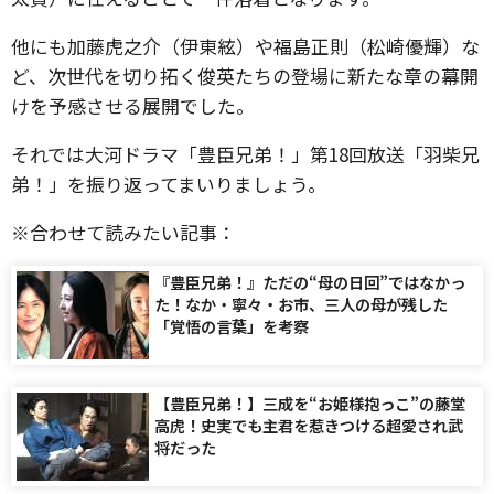
他にも加藤虎之介（伊東絃）や福島正則（松崎優輝）な
ど、次世代を切り拓く俊英たちの登場に新たな章の幕開
けを予感させる展開でした。
それでは大河ドラマ「豊臣兄弟！」第18回放送「羽柴兄
弟！」を振り返ってまいりましょう。
※合わせて読みたい記事：
『豊臣兄弟！』ただの“母の日回”ではなかっ
た！なか・寧々・お市、三人の母が残した
「覚悟の言葉」を考察
【豊臣兄弟！】三成を“お姫様抱っこ”の藤堂
高虎！史実でも主君を惹きつける超愛され武
将だった