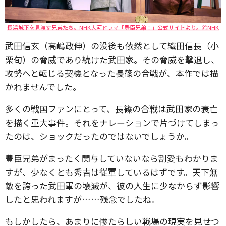
長浜城下を見渡す兄弟たち。NHK大河ドラマ「豊臣兄弟！」公式サイトより。🄫NHK
武田信玄（高嶋政伸）の没後も依然として織田信長（小
栗旬）の脅威であり続けた武田家。その脅威を撃退し、
攻勢へと転じる契機となった長篠の合戦が、本作では描
かれませんでした。
多くの戦国ファンにとって、長篠の合戦は武田家の衰亡
を描く重大事件。それをナレーションで片づけてしまっ
たのは、ショックだったのではないでしょうか。
豊臣兄弟がまったく関与していないなら割愛もわかりま
すが、少なくとも秀吉は従軍しているはずです。天下無
敵を誇った武田軍の壊滅が、彼の人生に少なからず影響
したと思われますが……残念でしたね。
もしかしたら、あまりに惨たらしい戦場の現実を見せつ