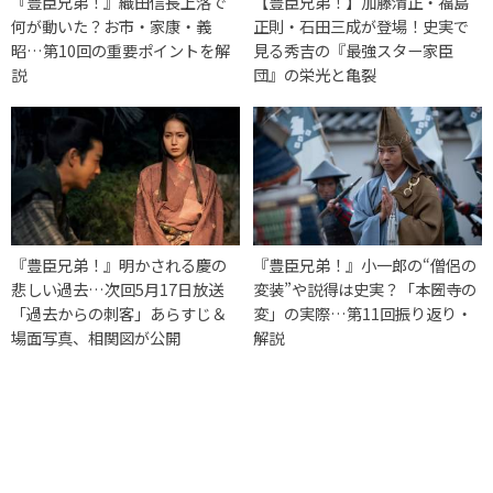
『豊臣兄弟！』織田信長上洛で
【豊臣兄弟！】加藤清正・福島
何が動いた？お市・家康・義
正則・石田三成が登場！史実で
昭…第10回の重要ポイントを解
見る秀吉の『最強スター家臣
説
団』の栄光と亀裂
『豊臣兄弟！』明かされる慶の
『豊臣兄弟！』小一郎の“僧侶の
悲しい過去…次回5月17日放送
変装”や説得は史実？「本圀寺の
「過去からの刺客」あらすじ＆
変」の実際…第11回振り返り・
場面写真、相関図が公開
解説