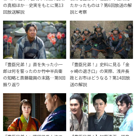
の真相ほか…史実をもとに第13
たかったものは？第6回放送の解
回放送解説
説と考察
『豊臣兄弟！』直を失った小一
『豊臣兄弟！』史料に見る「金
郎は何を誓ったのか――竹中半兵衛
ヶ崎の退き口」の実際、浅井長
の知略と斎藤龍興の末路…第9回
政とお市はどうなる？第14回放
振り返り
送の解説