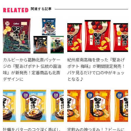
関連する記事
RELATED
カルビーから葛飾北斎パッケー
紀州産南高梅を使った『堅あげ
ジの『堅あげポテト 伝統の醤油
ポテト 梅味』が期間限定発売！
味』が新発売！定番商品も北斎
パケ見るだけで口の中がキュッ
デザインに
となる♪
牡蠣をバターのコク深く香ばし
宅飲みの神つまみ！？ビールに