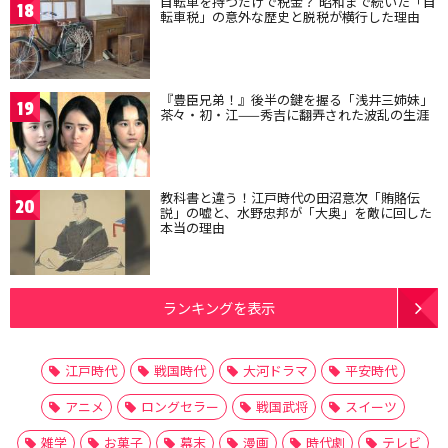
自転車を持つだけで税金？ 昭和まで続いた「自
18
転車税」の意外な歴史と脱税が横行した理由
『豊臣兄弟！』後半の鍵を握る「浅井三姉妹」
19
茶々・初・江——秀吉に翻弄された波乱の生涯
教科書と違う！江戸時代の田沼意次「賄賂伝
20
説」の嘘と、水野忠邦が「大奥」を敵に回した
本当の理由
ランキングを表示
江戸時代
戦国時代
大河ドラマ
平安時代
アニメ
ロングセラー
戦国武将
スイーツ
雑学
お菓子
幕末
漫画
時代劇
テレビ