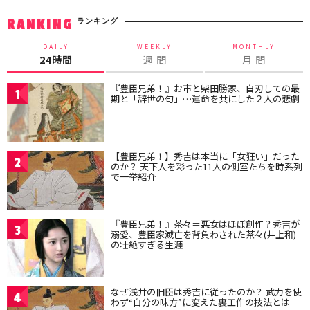
ランキング
RANKING
DAILY
WEEKLY
MONTHLY
24時間
週 間
月 間
『豊臣兄弟！』お市と柴田勝家、自刃しての最
1
期と「辞世の句」…運命を共にした２人の悲劇
【豊臣兄弟！】秀吉は本当に「女狂い」だった
2
のか？ 天下人を彩った11人の側室たちを時系列
で一挙紹介
『豊臣兄弟！』茶々＝悪女はほぼ創作？秀吉が
3
溺愛、豊臣家滅亡を背負わされた茶々(井上和)
の壮絶すぎる生涯
なぜ浅井の旧臣は秀吉に従ったのか？ 武力を使
4
わず“自分の味方”に変えた裏工作の技法とは