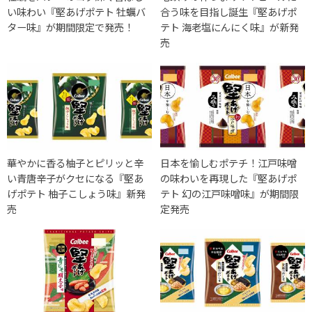
い味わい『堅あげポテト 牡蠣バ
合う味を目指し誕生『堅あげポ
ター味』が期間限定で発売！
テト 海老塩にんにく味』が新発
売
華やかに香る柚子とピリッと辛
日本を愉しむポテチ！江戸味噌
い青唐辛子がクセになる『堅あ
の味わいを再現した『堅あげポ
げポテト 柚子こしょう味』新発
テト 幻の江戸味噌味』が期間限
売
定発売