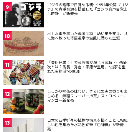
ゴジラの咆哮で目覚める朝…1954年公開『ゴジ
9
ラ』の貴重音源を搭載した「ゴジラ音声目覚ま
し時計」が新発売
村上水軍を率いた戦国武将！幼い弟を支え、共
10
に海へ散った得居通幸の波乱に満ちた生涯
『豊臣兄弟！』で萩原護が演じる武将・小堀正
11
次とは？秀長・秀吉・家康が重用、“出家を重
ねた実務派”の生涯
しっかり抹茶の味わい、さらに果実の香りも楽
12
しめる「無糖フレーバー抹茶」ストロベリー、
マンゴー新発売
日本の四季折々の植物や情景を描くことに相応
13
しい色を集めた水彩色鉛筆『色辞典』が新発
売！