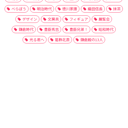
べらぼう
明治時代
徳川家康
織田信長
抹茶
デザイン
文房具
フィギュア
展覧会
鎌倉時代
豊臣秀吉
豊臣兄弟！
昭和時代
光る君へ
葛飾北斎
鎌倉殿の13人