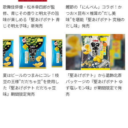
歌舞伎俳優・松本幸四郎が監
鰹節の「にんべん」コラボ！か
修、青じその香りと明太子の旨
つお×昆布×椎茸の”だし美
味が楽しめる「堅あげポテト 青
味”を堪能「堅あげポテト 究極の
じそ明太子味」新発売
だし味」発売
夏はビールのつまみにコレ！枝
「堅あげポテト」から葛飾北斎
豆の王様”だだちゃ豆”を使用し
パッケージの『堅あげポテト ゆ
た『堅あげポテト だだちゃ豆
ず塩レモン味』が期間限定で発
味』期間限定発売
売