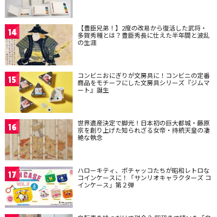
【豊臣兄弟！】2度の改易から復活した武将・
14
多賀秀種とは？豊臣秀長に仕えた半年間と波乱
の生涯
コンビニおにぎりが文房具に！コンビニの定番
15
商品をモチーフにした文房具シリーズ『ジムマ
ート』誕生
世界遺産決定で脚光！日本初の巨大都城・藤原
16
京を創り上げた知られざる女帝・持統天皇の凄
絶な執念
ハローキティ、ポチャッコたちが昭和レトロな
17
コインケースに！「サンリオキャラクターズ コ
インケース」第２弾