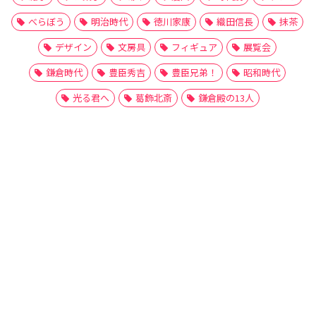
べらぼう
明治時代
徳川家康
織田信長
抹茶
デザイン
文房具
フィギュア
展覧会
鎌倉時代
豊臣秀吉
豊臣兄弟！
昭和時代
光る君へ
葛飾北斎
鎌倉殿の13人