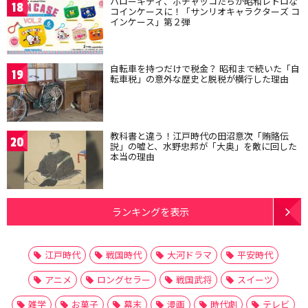
ハローキティ、ポチャッコたちが昭和レトロな
18
コインケースに！「サンリオキャラクターズ コ
インケース」第２弾
自転車を持つだけで税金？ 昭和まで続いた「自
19
転車税」の意外な歴史と脱税が横行した理由
教科書と違う！江戸時代の田沼意次「賄賂伝
20
説」の嘘と、水野忠邦が「大奥」を敵に回した
本当の理由
ランキングを表示
江戸時代
戦国時代
大河ドラマ
平安時代
アニメ
ロングセラー
戦国武将
スイーツ
雑学
お菓子
幕末
漫画
時代劇
テレビ