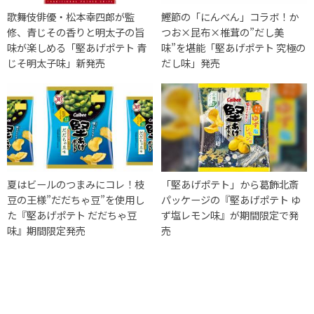
歌舞伎俳優・松本幸四郎が監
鰹節の「にんべん」コラボ！か
修、青じその香りと明太子の旨
つお×昆布×椎茸の”だし美
味が楽しめる「堅あげポテト 青
味”を堪能「堅あげポテト 究極の
じそ明太子味」新発売
だし味」発売
夏はビールのつまみにコレ！枝
「堅あげポテト」から葛飾北斎
豆の王様”だだちゃ豆”を使用し
パッケージの『堅あげポテト ゆ
た『堅あげポテト だだちゃ豆
ず塩レモン味』が期間限定で発
味』期間限定発売
売