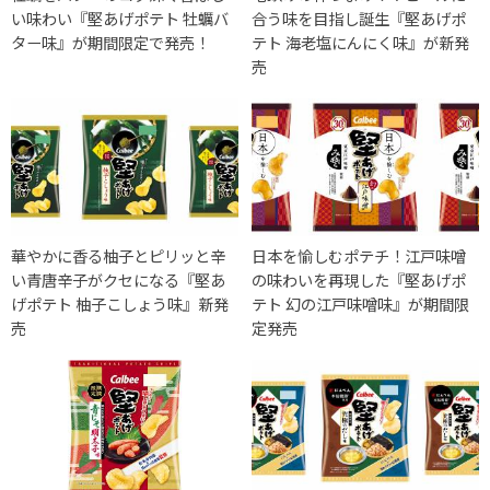
い味わい『堅あげポテト 牡蠣バ
合う味を目指し誕生『堅あげポ
ター味』が期間限定で発売！
テト 海老塩にんにく味』が新発
売
華やかに香る柚子とピリッと辛
日本を愉しむポテチ！江戸味噌
い青唐辛子がクセになる『堅あ
の味わいを再現した『堅あげポ
げポテト 柚子こしょう味』新発
テト 幻の江戸味噌味』が期間限
売
定発売