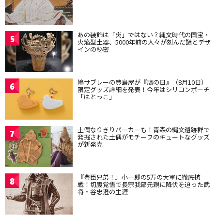
あの装飾は「炎」ではない？縄文時代の国宝・
5
火焔型土器、5000年前の人々が刻んだ謎とデザ
インの秘密
鳩サブレーの豊島屋が『鳩の日』（8月10日）
6
限定グッズ詳細を発表！今年はシリコンポーチ
「はとっこ」
土偶なりきりパーカーも！青森の縄文遺跡群で
7
発掘された土偶がモチーフのキュートなグッズ
が新発売
『豊臣兄弟！』小一郎の5万の大軍に徹底抗
8
戦！切腹覚悟で長宗我部元親に降伏を迫った武
将・谷忠澄の生涯