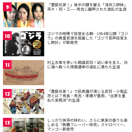
『豊臣兄弟！』後半の鍵を握る「浅井三姉妹」
9
茶々・初・江——秀吉に翻弄された波乱の生涯
ゴジラの咆哮で目覚める朝…1954年公開『ゴジ
10
ラ』の貴重音源を搭載した「ゴジラ音声目覚ま
し時計」が新発売
村上水軍を率いた戦国武将！幼い弟を支え、共
11
に海へ散った得居通幸の波乱に満ちた生涯
『豊臣兄弟！』で萩原護が演じる武将・小堀正
12
次とは？秀長・秀吉・家康が重用、“出家を重
ねた実務派”の生涯
しっかり抹茶の味わい、さらに果実の香りも楽
13
しめる「無糖フレーバー抹茶」ストロベリー、
マンゴー新発売