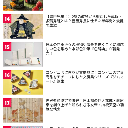
【豊臣兄弟！】2度の改易から復活した武将・
14
多賀秀種とは？豊臣秀長に仕えた半年間と波乱
の生涯
日本の四季折々の植物や情景を描くことに相応
15
しい色を集めた水彩色鉛筆『色辞典』が新発
売！
コンビニおにぎりが文房具に！コンビニの定番
16
商品をモチーフにした文房具シリーズ『ジムマ
ート』誕生
世界遺産決定で脚光！日本初の巨大都城・藤原
17
京を創り上げた知られざる女帝・持統天皇の凄
絶な執念