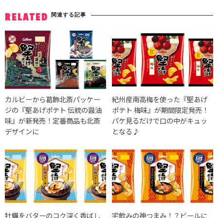
関連する記事
RELATED
カルビーから葛飾北斎パッケー
紀州産南高梅を使った『堅あげ
ジの『堅あげポテト 伝統の醤油
ポテト 梅味』が期間限定発売！
味』が新発売！定番商品も北斎
パケ見るだけで口の中がキュッ
デザインに
となる♪
牡蠣をバターのコク深く香ばし
宅飲みの神つまみ！？ビールに