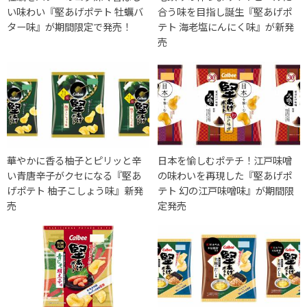
い味わい『堅あげポテト 牡蠣バ
合う味を目指し誕生『堅あげポ
ター味』が期間限定で発売！
テト 海老塩にんにく味』が新発
売
華やかに香る柚子とピリッと辛
日本を愉しむポテチ！江戸味噌
い青唐辛子がクセになる『堅あ
の味わいを再現した『堅あげポ
げポテト 柚子こしょう味』新発
テト 幻の江戸味噌味』が期間限
売
定発売