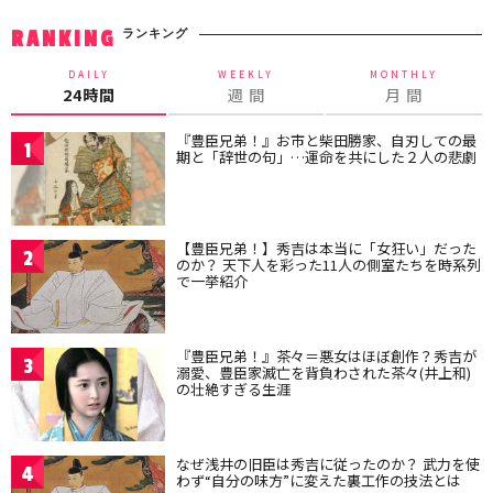
ランキング
RANKING
DAILY
WEEKLY
MONTHLY
24時間
週 間
月 間
『豊臣兄弟！』お市と柴田勝家、自刃しての最
1
期と「辞世の句」…運命を共にした２人の悲劇
【豊臣兄弟！】秀吉は本当に「女狂い」だった
2
のか？ 天下人を彩った11人の側室たちを時系列
で一挙紹介
『豊臣兄弟！』茶々＝悪女はほぼ創作？秀吉が
3
溺愛、豊臣家滅亡を背負わされた茶々(井上和)
の壮絶すぎる生涯
なぜ浅井の旧臣は秀吉に従ったのか？ 武力を使
4
わず“自分の味方”に変えた裏工作の技法とは