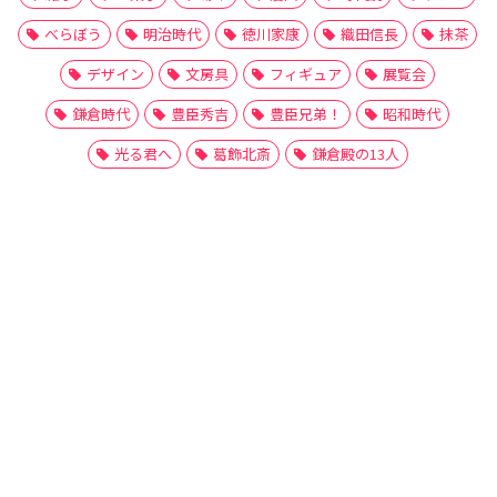
べらぼう
明治時代
徳川家康
織田信長
抹茶
デザイン
文房具
フィギュア
展覧会
鎌倉時代
豊臣秀吉
豊臣兄弟！
昭和時代
光る君へ
葛飾北斎
鎌倉殿の13人