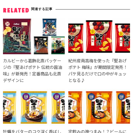
関連する記事
RELATED
カルビーから葛飾北斎パッケー
紀州産南高梅を使った『堅あげ
ジの『堅あげポテト 伝統の醤油
ポテト 梅味』が期間限定発売！
味』が新発売！定番商品も北斎
パケ見るだけで口の中がキュッ
デザインに
となる♪
牡蠣をバターのコク深く香ばし
宅飲みの神つまみ！？ビールに