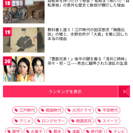
自転車を持つだけで税金？ 昭和まで続いた「自
18
転車税」の意外な歴史と脱税が横行した理由
教科書と違う！江戸時代の田沼意次「賄賂伝
19
説」の嘘と、水野忠邦が「大奥」を敵に回した
本当の理由
『豊臣兄弟！』後半の鍵を握る「浅井三姉妹」
20
茶々・初・江——秀吉に翻弄された波乱の生涯
ランキングを表示
江戸時代
戦国時代
大河ドラマ
平安時代
アニメ
ロングセラー
戦国武将
スイーツ
雑学
お菓子
幕末
漫画
時代劇
テレビ