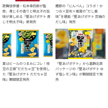
歌舞伎俳優・松本幸四郎が監
鰹節の「にんべん」コラボ！か
修、青じその香りと明太子の旨
つお×昆布×椎茸の”だし美
味が楽しめる「堅あげポテト 青
味”を堪能「堅あげポテト 究極の
じそ明太子味」新発売
だし味」発売
夏はビールのつまみにコレ！枝
「堅あげポテト」から葛飾北斎
豆の王様”だだちゃ豆”を使用し
パッケージの『堅あげポテト ゆ
た『堅あげポテト だだちゃ豆
ず塩レモン味』が期間限定で発
味』期間限定発売
売