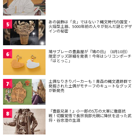
あの装飾は「炎」ではない？縄文時代の国宝・
5
火焔型土器、5000年前の人々が刻んだ謎とデザ
インの秘密
鳩サブレーの豊島屋が『鳩の日』（8月10日）
6
限定グッズ詳細を発表！今年はシリコンポーチ
「はとっこ」
土偶なりきりパーカーも！青森の縄文遺跡群で
7
発掘された土偶がモチーフのキュートなグッズ
が新発売
『豊臣兄弟！』小一郎の5万の大軍に徹底抗
8
戦！切腹覚悟で長宗我部元親に降伏を迫った武
将・谷忠澄の生涯