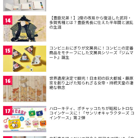
【豊臣兄弟！】2度の改易から復活した武将・
14
多賀秀種とは？豊臣秀長に仕えた半年間と波乱
の生涯
コンビニおにぎりが文房具に！コンビニの定番
15
商品をモチーフにした文房具シリーズ『ジムマ
ート』誕生
世界遺産決定で脚光！日本初の巨大都城・藤原
16
京を創り上げた知られざる女帝・持統天皇の凄
絶な執念
ハローキティ、ポチャッコたちが昭和レトロな
17
コインケースに！「サンリオキャラクターズ コ
インケース」第２弾