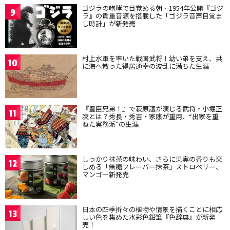
ゴジラの咆哮で目覚める朝…1954年公開『ゴジ
9
ラ』の貴重音源を搭載した「ゴジラ音声目覚ま
し時計」が新発売
村上水軍を率いた戦国武将！幼い弟を支え、共
10
に海へ散った得居通幸の波乱に満ちた生涯
『豊臣兄弟！』で萩原護が演じる武将・小堀正
11
次とは？秀長・秀吉・家康が重用、“出家を重
ねた実務派”の生涯
しっかり抹茶の味わい、さらに果実の香りも楽
12
しめる「無糖フレーバー抹茶」ストロベリー、
マンゴー新発売
日本の四季折々の植物や情景を描くことに相応
13
しい色を集めた水彩色鉛筆『色辞典』が新発
売！