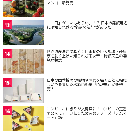
マンゴー新発売
「一口」が「いもあらい」！？ 日本の難読地名
13
には知られざる“名前の法則”があった
世界遺産決定で脚光！日本初の巨大都城・藤原
14
京を創り上げた知られざる女帝・持統天皇の凄
絶な執念
日本の四季折々の植物や情景を描くことに相応
15
しい色を集めた水彩色鉛筆『色辞典』が新発
売！
コンビニおにぎりが文房具に！コンビニの定番
16
商品をモチーフにした文房具シリーズ『ジムマ
ート』誕生