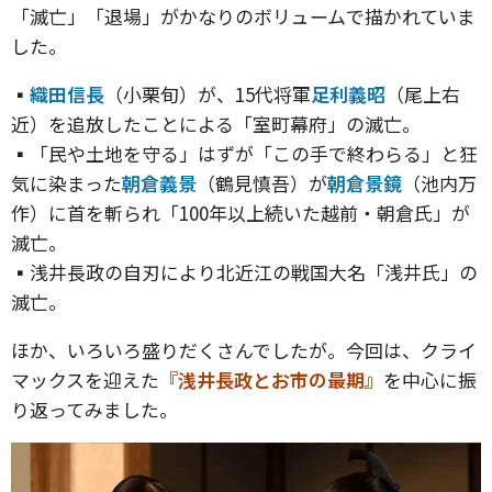
「滅亡」「退場」がかなりのボリュームで描かれていま
した。
▪️
織田信長
（小栗旬）が、15代将軍
足利義昭
（尾上右
近）を追放したことによる「室町幕府」の滅亡。
▪️「民や土地を守る」はずが「この手で終わらる」と狂
気に染まった
朝倉義景
（鶴見慎吾）が
朝倉景鏡
（池内万
作）に首を斬られ「100年以上続いた越前・朝倉氏」が
滅亡。
▪️浅井長政の自刃により北近江の戦国大名「浅井氏」の
滅亡。
ほか、いろいろ盛りだくさんでしたが。今回は、クライ
マックスを迎えた
『浅井長政とお市の最期』
を中心に振
り返ってみました。