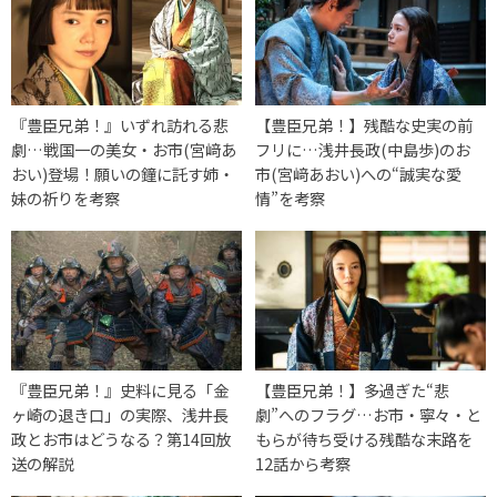
『豊臣兄弟！』いずれ訪れる悲
【豊臣兄弟！】残酷な史実の前
劇…戦国一の美女・お市(宮﨑あ
フリに…浅井長政(中島歩)のお
おい)登場！願いの鐘に託す姉・
市(宮﨑あおい)への“誠実な愛
妹の祈りを考察
情”を考察
『豊臣兄弟！』史料に見る「金
【豊臣兄弟！】多過ぎた“悲
ヶ崎の退き口」の実際、浅井長
劇”へのフラグ…お市・寧々・と
政とお市はどうなる？第14回放
もらが待ち受ける残酷な末路を
送の解説
12話から考察