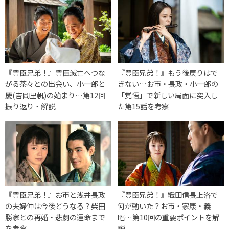
『豊臣兄弟！』豊臣滅亡へつな
『豊臣兄弟！』もう後戻りはで
がる茶々との出会い、小一郎と
きない…お市・長政・小一郎の
慶(吉岡里帆)の始まり…第12回
「覚悟」で新しい局面に突入し
振り返り・解説
た第15話を考察
『豊臣兄弟！』お市と浅井長政
『豊臣兄弟！』織田信長上洛で
の夫婦仲は今後どうなる？柴田
何が動いた？お市・家康・義
勝家との再婚・悲劇の運命まで
昭…第10回の重要ポイントを解
を考察
説