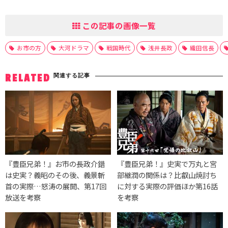
この記事の画像一覧
お市の方
大河ドラマ
戦国時代
浅井長政
織田信長
関連する記事
RELATED
『豊臣兄弟！』お市の長政介錯
『豊臣兄弟！』史実で万丸と宮
は史実？義昭のその後、義景斬
部継潤の関係は？比叡山焼討ち
首の実際…怒涛の展開、第17回
に対する実際の評価ほか第16話
放送を考察
を考察