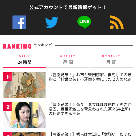
公式アカウントで最新情報ゲット！
ランキング
RANKING
DAILY
WEEKLY
MONTHLY
24時間
週 間
月 間
『豊臣兄弟！』お市と柴田勝家、自刃しての最
1
期と「辞世の句」…運命を共にした２人の悲劇
『豊臣兄弟！』茶々＝悪女はほぼ創作？秀吉が
2
溺愛、豊臣家滅亡を背負わされた茶々(井上和)
の壮絶すぎる生涯
【豊臣兄弟！】秀吉は本当に「女狂い」だった