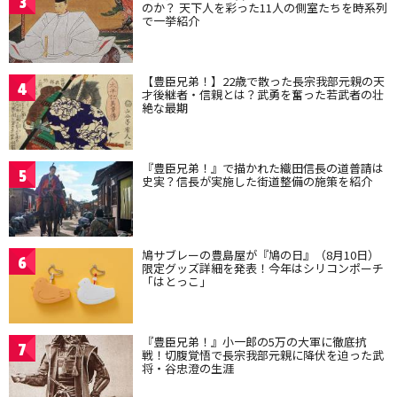
3
のか？ 天下人を彩った11人の側室たちを時系列
で一挙紹介
【豊臣兄弟！】22歳で散った長宗我部元親の天
4
才後継者・信親とは？武勇を奮った若武者の壮
絶な最期
『豊臣兄弟！』で描かれた織田信長の道普請は
5
史実？信長が実施した街道整備の施策を紹介
鳩サブレーの豊島屋が『鳩の日』（8月10日）
6
限定グッズ詳細を発表！今年はシリコンポーチ
「はとっこ」
『豊臣兄弟！』小一郎の5万の大軍に徹底抗
7
戦！切腹覚悟で長宗我部元親に降伏を迫った武
将・谷忠澄の生涯