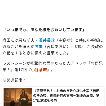
「いつまでも、あなた様をお慕いしています」
織田には戻らず夫・
浅井長政
（中島歩）と共に小谷城に
残ることを選んだ
お市
（宮﨑あおい）。切腹した長政の
介錯をするときに伝えた言葉でした。
ラストシーンが衝撃的な展開だった大河ドラマ「豊臣兄
弟！」第17回
『小谷落城』
。
※関連記事：
『豊臣兄弟！』お市の長政介錯は史実？義昭
のその後、義景斬首の実際…怒涛の展開、第
17回放送を考察