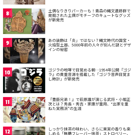
土偶なりきりパーカーも！青森の縄文遺跡群で
8
発掘された土偶がモチーフのキュートなグッズ
が新発売
あの装飾は「炎」ではない？縄文時代の国宝・
9
火焔型土器、5000年前の人々が刻んだ謎とデザ
インの秘密
ゴジラの咆哮で目覚める朝…1954年公開『ゴジ
10
ラ』の貴重音源を搭載した「ゴジラ音声目覚ま
し時計」が新発売
『豊臣兄弟！』で萩原護が演じる武将・小堀正
11
次とは？秀長・秀吉・家康が重用、“出家を重
ねた実務派”の生涯
しっかり抹茶の味わい、さらに果実の香りも楽
12
しめる「無糖フレーバー抹茶」ストロベリー、