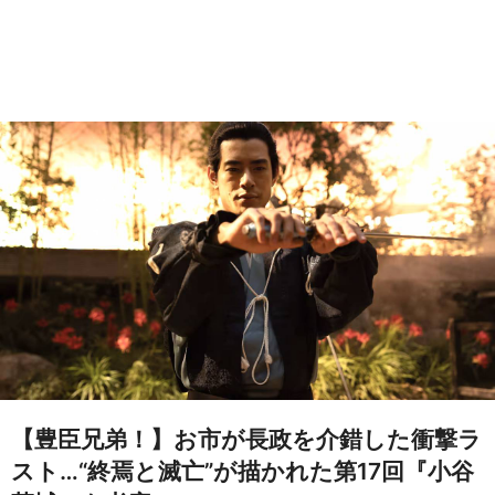
【豊臣兄弟！】お市が長政を介錯した衝撃ラ
スト…“終焉と滅亡”が描かれた第17回『小谷