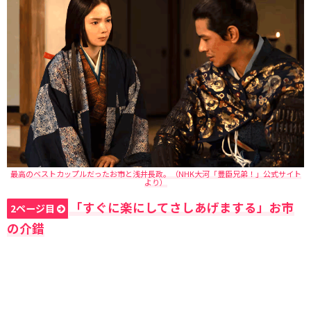
最高のベストカップルだったお市と浅井長政。（NHK大河「豊臣兄弟！」公式サイト
より）
「すぐに楽にしてさしあげまする」お市
2ページ目
の介錯