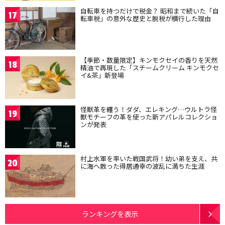
自転車を持つだけで税金？ 昭和まで続いた「自
17
転車税」の意外な歴史と脱税が横行した理由
【季節・数量限定】キンモクセイの香りを天然
18
精油で再現した「スチームクリーム キンモクセ
イ&茶」新登場
怪獣革を纏う！ダダ、エレキング…ウルトラ怪
19
獣モチーフの革を使った新アパレルコレクショ
ンが発表
村上水軍を率いた戦国武将！幼い弟を支え、共
20
に海へ散った得居通幸の波乱に満ちた生涯
ランキングを表示