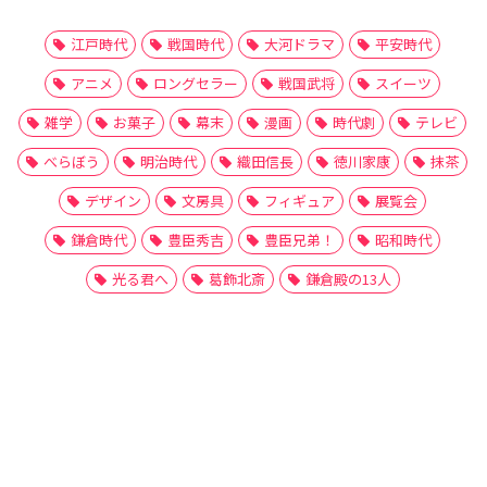
江戸時代
戦国時代
大河ドラマ
平安時代
アニメ
ロングセラー
戦国武将
スイーツ
雑学
お菓子
幕末
漫画
時代劇
テレビ
べらぼう
明治時代
織田信長
徳川家康
抹茶
デザイン
文房具
フィギュア
展覧会
鎌倉時代
豊臣秀吉
豊臣兄弟！
昭和時代
光る君へ
葛飾北斎
鎌倉殿の13人