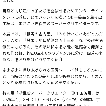
ました。
自身と同じ江戸っ子たちを喜ばせるためエンターテイン
メントに徹し、どのジャンルを描いても一級品を生み出
す様は、まさに浮世絵界のスーパークリエイターです。
本展では、「相馬の古内裏」「みかけハこハゐがとんだ
いゝ人だ」「其まゝ地口猫飼好五十三疋」などの超有名
作品はもちろん、その類い稀なる才能が遺憾なく発揮さ
れた作品群、約200点を6つのジャンルに分け、国芳の多
彩な活躍ぶりを分かりやすく紹介。
さまざまに繰り広げられる国芳ワールドはもちろんのこ
と、当時のひとびとの暮らしぶりも感じながら、その人
となりを感じ取れるような解説を交え紹介。
特別展「浮世絵スーパークリエイター 歌川国芳展」は
2026年7月18日（土）～9月23日（水・祝）の期間、京
都市京セラ美術館 本館 北回廊1階で開催されます。