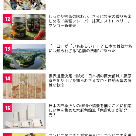
しっかり抹茶の味わい、さらに果実の香りも楽
12
しめる「無糖フレーバー抹茶」ストロベリー、
マンゴー新発売
「一口」が「いもあらい」！？ 日本の難読地名
13
には知られざる“名前の法則”があった
世界遺産決定で脚光！日本初の巨大都城・藤原
14
京を創り上げた知られざる女帝・持統天皇の凄
絶な執念
日本の四季折々の植物や情景を描くことに相応
15
しい色を集めた水彩色鉛筆『色辞典』が新発
売！
コンビニおにぎりが文房具に！コンビニの定番