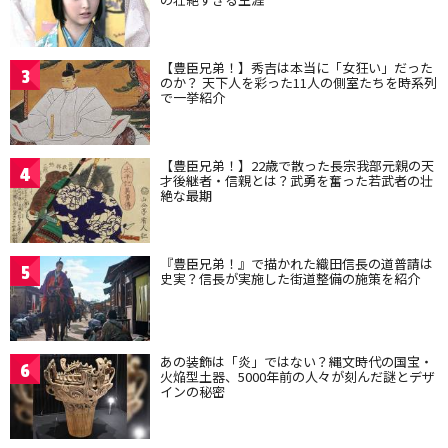
【豊臣兄弟！】秀吉は本当に「女狂い」だった
3
のか？ 天下人を彩った11人の側室たちを時系列
で一挙紹介
【豊臣兄弟！】22歳で散った長宗我部元親の天
4
才後継者・信親とは？武勇を奮った若武者の壮
絶な最期
『豊臣兄弟！』で描かれた織田信長の道普請は
5
史実？信長が実施した街道整備の施策を紹介
あの装飾は「炎」ではない？縄文時代の国宝・
6
火焔型土器、5000年前の人々が刻んだ謎とデザ
インの秘密