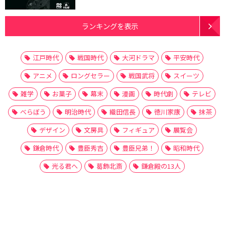
ランキングを表示
江戸時代
戦国時代
大河ドラマ
平安時代
アニメ
ロングセラー
戦国武将
スイーツ
雑学
お菓子
幕末
漫画
時代劇
テレビ
べらぼう
明治時代
織田信長
徳川家康
抹茶
デザイン
文房具
フィギュア
展覧会
鎌倉時代
豊臣秀吉
豊臣兄弟！
昭和時代
光る君へ
葛飾北斎
鎌倉殿の13人