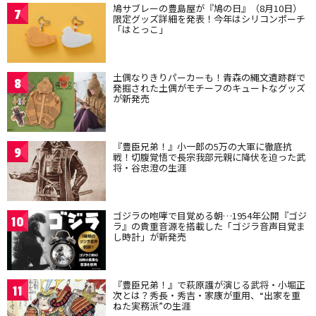
鳩サブレーの豊島屋が『鳩の日』（8月10日）
7
限定グッズ詳細を発表！今年はシリコンポーチ
「はとっこ」
土偶なりきりパーカーも！青森の縄文遺跡群で
8
発掘された土偶がモチーフのキュートなグッズ
が新発売
『豊臣兄弟！』小一郎の5万の大軍に徹底抗
9
戦！切腹覚悟で長宗我部元親に降伏を迫った武
将・谷忠澄の生涯
ゴジラの咆哮で目覚める朝…1954年公開『ゴジ
10
ラ』の貴重音源を搭載した「ゴジラ音声目覚ま
し時計」が新発売
『豊臣兄弟！』で萩原護が演じる武将・小堀正
11
次とは？秀長・秀吉・家康が重用、“出家を重
ねた実務派”の生涯