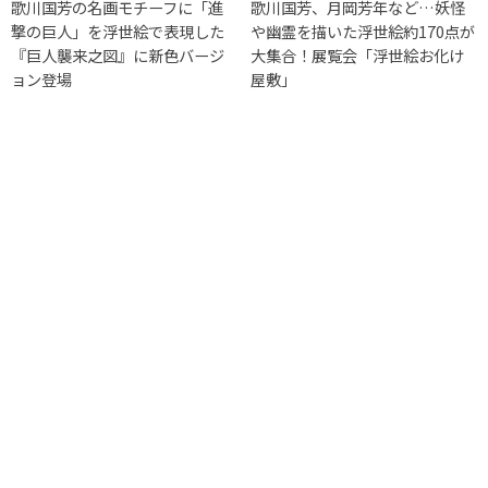
歌川国芳の名画モチーフに「進
歌川国芳、月岡芳年など…妖怪
撃の巨人」を浮世絵で表現した
や幽霊を描いた浮世絵約170点が
『巨人襲来之図』に新色バージ
大集合！展覧会「浮世絵お化け
ョン登場
屋敷」