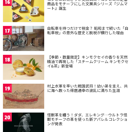
16
商品をモチーフにした文房具シリーズ『ジムマ
ート』誕生
自転車を持つだけで税金？ 昭和まで続いた「自
17
転車税」の意外な歴史と脱税が横行した理由
【季節・数量限定】キンモクセイの香りを天然
18
精油で再現した「スチームクリーム キンモクセ
イ&茶」新登場
村上水軍を率いた戦国武将！幼い弟を支え、共
19
に海へ散った得居通幸の波乱に満ちた生涯
怪獣革を纏う！ダダ、エレキング…ウルトラ怪
20
獣モチーフの革を使った新アパレルコレクショ
ンが発表