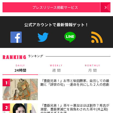
プレスリリース掲載サービス
公式アカウントで最新情報ゲット！
ランキング
RANKING
DAILY
WEEKLY
MONTHLY
24時間
週 間
月 間
『豊臣兄弟！』お市と柴田勝家、自刃しての最
1
期と「辞世の句」…運命を共にした２人の悲劇
『豊臣兄弟！』茶々＝悪女はほぼ創作？秀吉が
2
溺愛、豊臣家滅亡を背負わされた茶々(井上和)
の壮絶すぎる生涯