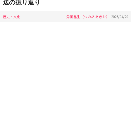
送の振り返り
歴史・文化
角田晶生（つのだ あきお）
2026/04/20