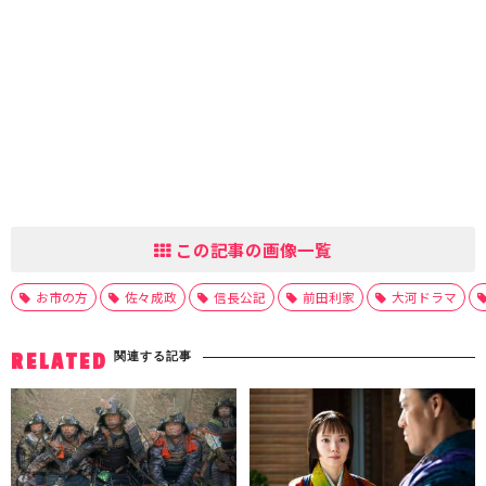
この記事の画像一覧
お市の方
佐々成政
信長公記
前田利家
大河ドラマ
関連する記事
RELATED