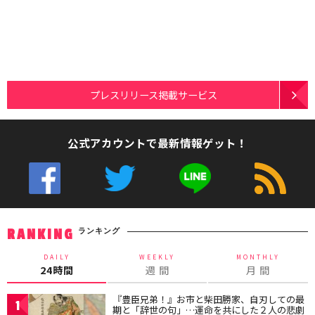
プレスリリース掲載サービス
公式アカウントで最新情報ゲット！
ランキング
RANKING
DAILY
WEEKLY
MONTHLY
24時間
週 間
月 間
『豊臣兄弟！』お市と柴田勝家、自刃しての最
1
期と「辞世の句」…運命を共にした２人の悲劇