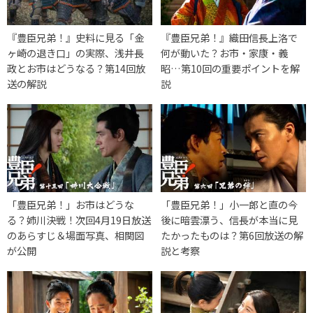
『豊臣兄弟！』史料に見る「金
『豊臣兄弟！』織田信長上洛で
ヶ崎の退き口」の実際、浅井長
何が動いた？お市・家康・義
政とお市はどうなる？第14回放
昭…第10回の重要ポイントを解
送の解説
説
「豊臣兄弟！」お市はどうな
「豊臣兄弟！」小一郎と直の今
る？姉川決戦！次回4月19日放送
後に暗雲漂う、信長が本当に見
のあらすじ＆場面写真、相関図
たかったものは？第6回放送の解
が公開
説と考察