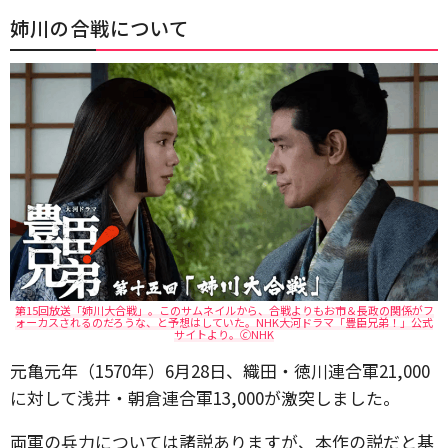
姉川の合戦について
第15回放送「姉川大合戦」。このサムネイルから、合戦よりもお市＆長政の関係がフ
ォーカスされるのだろうな、と予想はしていた。NHK大河ドラマ「豊臣兄弟！」公式
サイトより。🄫NHK
元亀元年（1570年）6月28日、織田・徳川連合軍21,000
に対して浅井・朝倉連合軍13,000が激突しました。
両軍の兵力については諸説ありますが、本作の説だと基