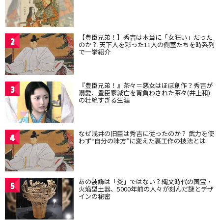
【豊臣兄弟！】秀吉は本当に「女狂い」だった
2
のか？ 天下人を彩った11人の側室たちを時系列
で一挙紹介
『豊臣兄弟！』茶々＝悪女はほぼ創作？秀吉が
3
溺愛、豊臣家滅亡を背負わされた茶々(井上和)
の壮絶すぎる生涯
なぜ浅井の旧臣は秀吉に従ったのか？ 武力を使
4
わず“自分の味方”に変えた裏工作の技法とは
あの装飾は「炎」ではない？縄文時代の国宝・
5
火焔型土器、5000年前の人々が刻んだ謎とデザ
インの秘密