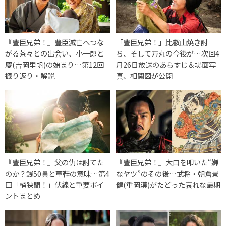
『豊臣兄弟！』豊臣滅亡へつな
「豊臣兄弟！」比叡山焼き討
がる茶々との出会い、小一郎と
ち、そして万丸の今後が…次回4
慶(吉岡里帆)の始まり…第12回
月26日放送のあらすじ＆場面写
振り返り・解説
真、相関図が公開
『豊臣兄弟！』父の仇は討てた
『豊臣兄弟！』大口を叩いた“嫌
のか？銭50貫と草鞋の意味…第4
なヤツ”のその後…武将・朝倉景
回「桶狭間！」伏線と重要ポイ
健(重岡漠)がたどった哀れな最期
ントまとめ