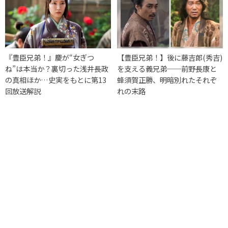
『豊臣兄弟！』慶が“女ぎつ
【豊臣兄弟！】後に藤吉郎(秀吉)
ね”は本当か？裏切った浅井長政
を支える義兄弟──前野長康と
の真相ほか…史実をもとに第13
蜂須賀正勝、明暗別れたそれぞ
回放送解説
れの末路