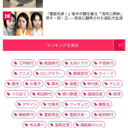
『豊臣兄弟！』後半の鍵を握る「浅井三姉妹」
20
茶々・初・江——秀吉に翻弄された波乱の生涯
ランキングを表示
江戸時代
戦国時代
大河ドラマ
平安時代
アニメ
ロングセラー
戦国武将
スイーツ
雑学
お菓子
幕末
漫画
時代劇
テレビ
べらぼう
明治時代
徳川家康
織田信長
抹茶
デザイン
文房具
フィギュア
展覧会
鎌倉時代
豊臣秀吉
豊臣兄弟！
昭和時代
光る君へ
葛飾北斎
鎌倉殿の13人