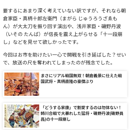
要するにあまり深く考えていない訳ですが、それなら朝
倉家臣・真柄十郎左衛門（まがら じゅうろうざゑも
ん）が大太刀を振り回す演出や、浅井家臣・磯野丹波
（いその たんば）が信長を震え上がらせる「十一段崩
し」などを見せて欲しかったです。
今回はお市を助けたい一心で開戦を引き延ばした？せい
で、放送の尺を奪われてしまったのが残念でした。
まさにリアル戦国無双！朝倉義景に仕えた戦
国武将・真柄直隆の豪傑ぶり
「どうする家康」で割愛するのは勿体ない！
姉川合戦で大暴れした猛将・磯野丹波(磯野員
昌)の十一段崩し