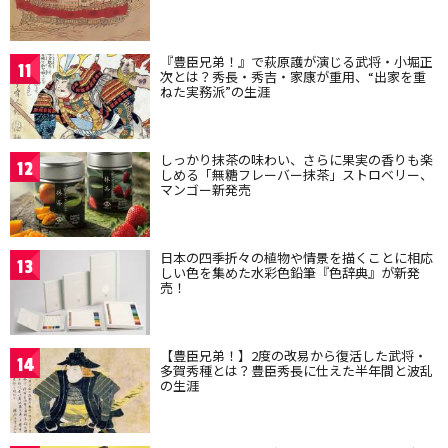
『豊臣兄弟！』で萩原護が演じる武将・小堀正
11
次とは？秀長・秀吉・家康が重用、“出家を重
ねた実務派”の生涯
しっかり抹茶の味わい、さらに果実の香りも楽
12
しめる「無糖フレーバー抹茶」ストロベリー、
マンゴー新発売
日本の四季折々の植物や情景を描くことに相応
13
しい色を集めた水彩色鉛筆『色辞典』が新発
売！
【豊臣兄弟！】2度の改易から復活した武将・
14
多賀秀種とは？豊臣秀長に仕えた半年間と波乱
の生涯