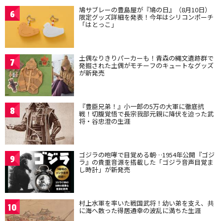
鳩サブレーの豊島屋が『鳩の日』（8月10日）
6
限定グッズ詳細を発表！今年はシリコンポーチ
「はとっこ」
土偶なりきりパーカーも！青森の縄文遺跡群で
7
発掘された土偶がモチーフのキュートなグッズ
が新発売
『豊臣兄弟！』小一郎の5万の大軍に徹底抗
8
戦！切腹覚悟で長宗我部元親に降伏を迫った武
将・谷忠澄の生涯
ゴジラの咆哮で目覚める朝…1954年公開『ゴジ
9
ラ』の貴重音源を搭載した「ゴジラ音声目覚ま
し時計」が新発売
村上水軍を率いた戦国武将！幼い弟を支え、共
10
に海へ散った得居通幸の波乱に満ちた生涯